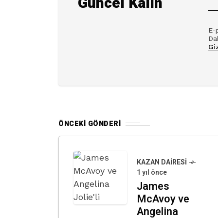
Güncel Kalın
E-
Dah
Giz
ÖNCEKI GÖNDERI
KAZAN DAIRESI
1 yıl önce
James
McAvoy ve
Angelina