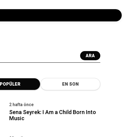
ARA
POPÜLER
EN SON
2 hafta önce
Sena Seyrek: I Am a Child Born Into
Music