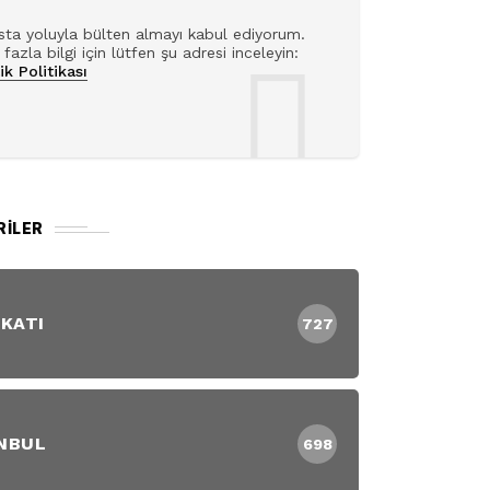
ta yoluyla bülten almayı kabul ediyorum.
fazla bilgi için lütfen şu adresi inceleyin:
lik Politikası
RILER
 KATI
727
NBUL
698