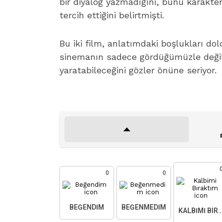
bir diyalog yazmadığını, bunu karakter
tercih ettiğini belirtmişti.
Bu iki film, anlatımdaki boşlukları dol
sinemanın sadece gördüğümüzle değil, h
yaratabileceğini gözler önüne seriyor.
0
0
BEĞENDIM
BEĞENMEDIM
KALBIMI BIR