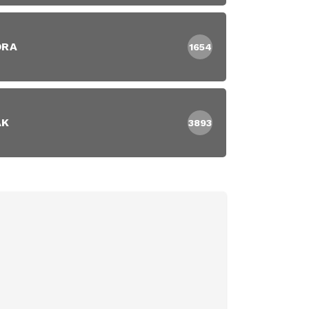
DRA
1654
AK
3893