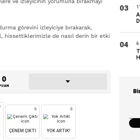
lere ve izleyicinin yorumuna bırakmayı
03
1
A
D
durma görevini izleyiciye bırakarak,
issettiklerimizle de nasıl derin bir etki
04
6
T
H
0
PUAN
Bi
0
0
0
ÇENEM ÇIKTI
YOK ARTIK!
AKTIM