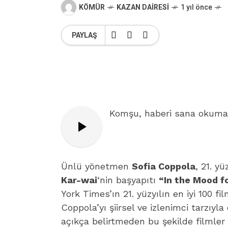
KÖMÜR
KAZAN DAIRESI
1 yıl önce
PAYLAŞ
Komşu, haberi sana okumam
Ünlü yönetmen
Sofia Coppola
, 21. y
Kar-wai
‘nin başyapıtı
“In the Mood f
York Times’ın 21. yüzyılın en iyi 100 fi
Coppola’yı şiirsel ve izlenimci tarzıyl
açıkça belirtmeden bu şekilde filmler 