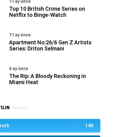
11 ay önce
Top 10 British Crime Series on
Netflix to Binge-Watch
11 ay önce
Apartment No:26/6 Gen Z Artists
Series: Driton Selmani
6 ay önce
The Rip: A Bloody Reckoning in
Miami Heat
ILIN
work
146