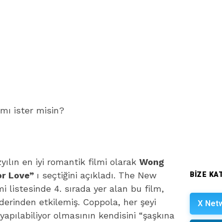
ı ister misin?
üzyılın en iyi romantik filmi olarak
Wong
BIZE KAT
or Love”
ı seçtiğini açıkladı. The New
lmi listesinde 4. sırada yer alan bu film,
a derinden etkilemiş. Coppola, her şeyi
X Net
yapılabiliyor olmasının kendisini “şaşkına