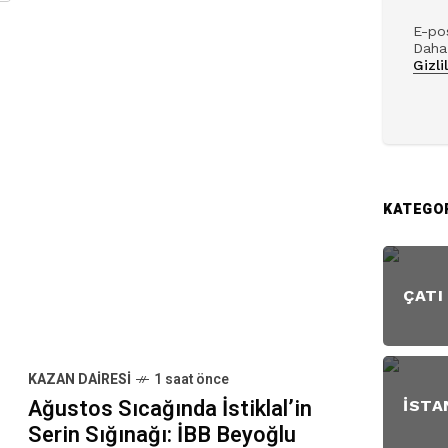
E-pos
Daha 
Gizli
KATEGO
ÇATI
KAZAN DAIRESI
1 saat önce
Ağustos Sıcağında İstiklal’in
İSTA
Serin Sığınağı: İBB Beyoğlu