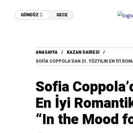
GÜNDÜZ
GECE
ANASAYFA
KAZAN DAIRESI
SOFIA COPPOLA’DAN 21. YÜZYILIN EN İYI ROM
Sofia Coppola’
En İyi Romantik
“In the Mood f