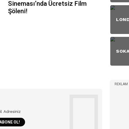
Sineması’nda Ücretsiz Film
Şöleni!
LON
SOK
REKLAM