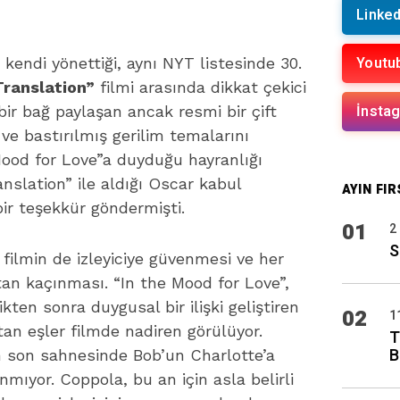
Linked
Youtu
 kendi yönettiği, aynı NYT listesinde 30.
Translation”
filmi arasında dikkat çekici
İnsta
n bir bağ paylaşan ancak resmi bir çift
 ve bastırılmış gerilim temalarını
 Mood for Love”a duyduğu hayranlığı
anslation” ile aldığı Oscar kabul
AYIN FIR
r teşekkür göndermişti.
01
2
S
 filmin de izleyiciye güvenmesi ve her
an kaçınması. “In the Mood for Love”,
ikten sonra duygusal bir ilişki geliştiren
02
1
tan eşler filmde nadiren görülüyor.
T
B
ın son sahnesinde Bob’un Charlotte’a
lanmıyor. Coppola, bu an için asla belirli