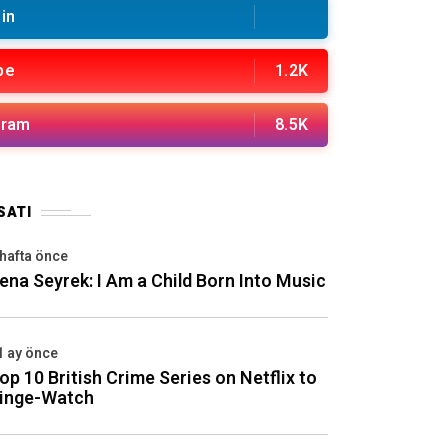
in
be
1.2K
gram
8.5K
SATI
 hafta önce
ena Seyrek: I Am a Child Born Into Music
1 ay önce
op 10 British Crime Series on Netflix to
inge-Watch