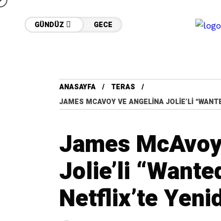
GÜNDÜZ
GECE
ANASAYFA
TERAS
JAMES MCAVOY VE ANGELINA JOLIE’LI “WANTED
James McAvoy 
Jolie’li “Wante
Netflix’te Yeni