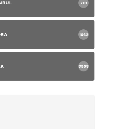
NBUL
701
DRA
1662
AK
3908