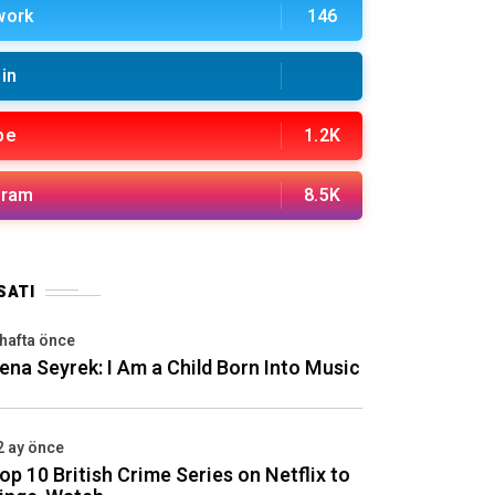
work
146
in
be
1.2K
gram
8.5K
SATI
 hafta önce
ena Seyrek: I Am a Child Born Into Music
2 ay önce
op 10 British Crime Series on Netflix to