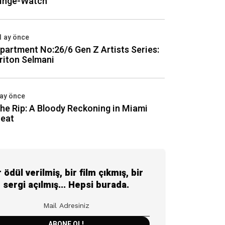
inge-Watch
1 ay önce
partment No:26/6 Gen Z Artists Series:
riton Selmani
 ay önce
he Rip: A Bloody Reckoning in Miami
eat
r ödül verilmiş, bir film çıkmış, bir
sergi açılmış... Hepsi burada.