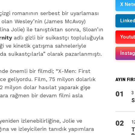
X Net
 çizgi romanının serbest bir uyarlaması
Linked
m olan Wesley’nin (James McAvoy)
ina Jolie) ile tanıştıktan sonra, Sloan’ın
Youtu
rnity
adlı gizli bir suikastçı topluluğuyla
ziği ve kinetik çatışma sahneleriyle
İnsta
da suikastçılarla” olarak pazarlanmıştı.
e önemli bir filmdi; “X-Men: First
e geliyordu. Film, 75 milyon dolarlık
AYIN FIR
2 milyon dolar hasılat yaparak gişe
01
3
lara rağmen bir devam filmi asla
S
niden izlenebilirliğine, Jolie ve
02
1
ğına ve izleyicilerin tanıdık yapımlara
T