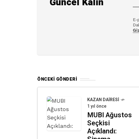
Güncel Kalın
E-
Dah
Giz
ÖNCEKI GÖNDERI
KAZAN DAIRESI
1 yıl önce
MUBI Ağustos
Seçkisi
Açıklandı: