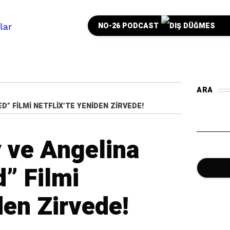
NO-26 PODCAST
ARA
” FILMI NETFLIX’TE YENIDEN ZIRVEDE!
ve Angelina
d” Filmi
den Zirvede!