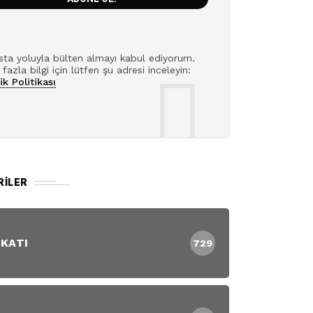
ta yoluyla bülten almayı kabul ediyorum.
fazla bilgi için lütfen şu adresi inceleyin:
lik Politikası
RILER
 KATI
729