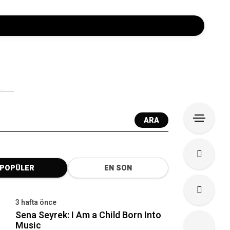
ARA
POPÜLER
EN SON
3 hafta önce
Sena Seyrek: I Am a Child Born Into
Music