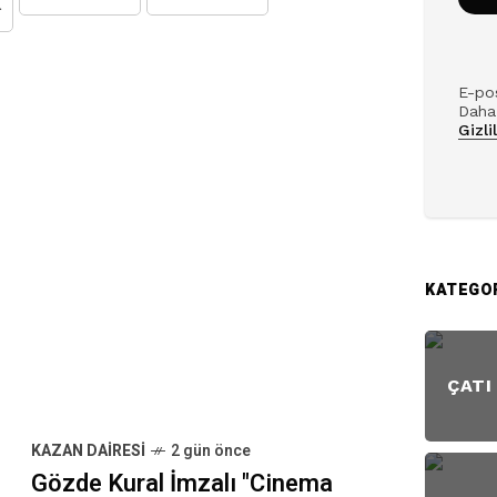
AKTIM
E-pos
Daha 
Gizli
KATEGO
ÇATI
KAZAN DAIRESI
2 gün önce
Gözde Kural İmzalı "Cinema