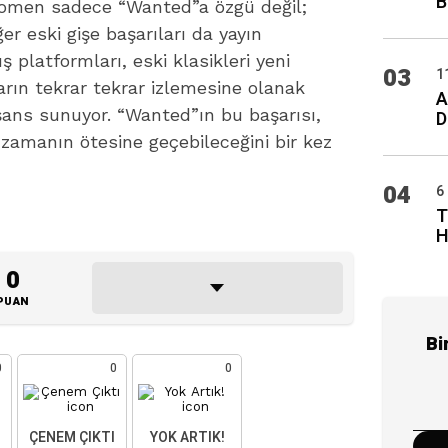
B
nomen sadece “Wanted”a özgü değil;
er eski gişe başarıları da yayın
ş platformları, eski klasikleri yeni
03
1
rın tekrar tekrar izlemesine olanak
A
r şans sunuyor. “Wanted”ın bu başarısı,
D
n zamanın ötesine geçebileceğini bir kez
04
6
T
H
0
PUAN
Bi
0
0
0
ÇENEM ÇIKTI
YOK ARTIK!