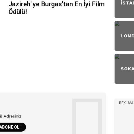
Jazireh"ye Burgas'tan En İyi Film
İSTA
Ödülü!
LON
SOK
REKLAM