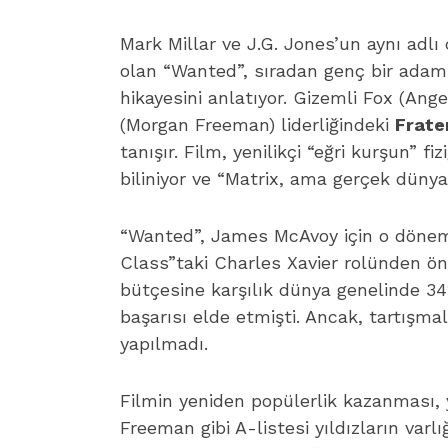
Mark Millar ve J.G. Jones’un aynı adlı
olan “Wanted”, sıradan genç bir ada
hikayesini anlatıyor. Gizemli Fox (Angel
(Morgan Freeman) liderliğindeki
Frate
tanışır. Film, yenilikçi “eğri kurşun” fi
biliniyor ve “Matrix, ama gerçek dünya
“Wanted”, James McAvoy için o dönemd
Class”taki Charles Xavier rolünden önc
bütçesine karşılık dünya genelinde 34
başarısı elde etmişti. Ancak, tartışma
yapılmadı.
Filmin yeniden popülerlik kazanması, ye
Freeman gibi A-listesi yıldızların varlı