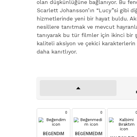
olan düşkünlüğüne bağlanıyor. Bu fe
Scarlett Johansson’ın “Lucy”si gibi diğ
hizmetlerinde yeni bir hayat buldu. Akı
nesillere tanıtmak ve mevcut hayranla
tanıyarak bu tür filmler için ikinci bi
kaliteli aksiyon ve çekici karakterleri
daha kanıtlıyor.
0
0
BEĞENDIM
BEĞENMEDIM