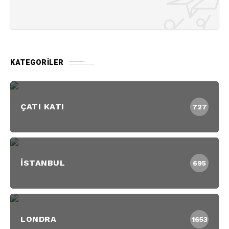
KATEGORILER
ÇATI KATI
727
İSTANBUL
695
LONDRA
1653