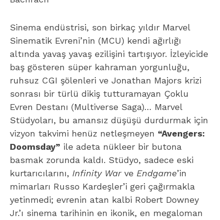
Sinema endüstrisi, son birkaç yıldır Marvel
Sinematik Evreni’nin (MCU) kendi ağırlığı
altında yavaş yavaş ezilişini tartışıyor. İzleyicide
baş gösteren süper kahraman yorgunluğu,
ruhsuz CGI şölenleri ve Jonathan Majors krizi
sonrası bir türlü dikiş tutturamayan Çoklu
Evren Destanı (Multiverse Saga)… Marvel
Stüdyoları, bu amansız düşüşü durdurmak için
vizyon takvimi henüz netleşmeyen
“Avengers:
Doomsday”
ile adeta nükleer bir butona
basmak zorunda kaldı. Stüdyo, sadece eski
kurtarıcılarını,
Infinity War
ve
Endgame
’in
mimarları Russo Kardeşler’i geri çağırmakla
yetinmedi; evrenin atan kalbi Robert Downey
Jr.’ı sinema tarihinin en ikonik, en megaloman