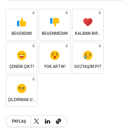
0
0
0
BEĞENDIM
BEĞENMEDIM
KALBIMI BIRAKTIM
0
0
0
ÇENEM ÇIKTI
YOK ARTIK!
GÖZYAŞIM PIT
0
ÇILDIRMAK ÜZEREYIM
PAYLAŞ