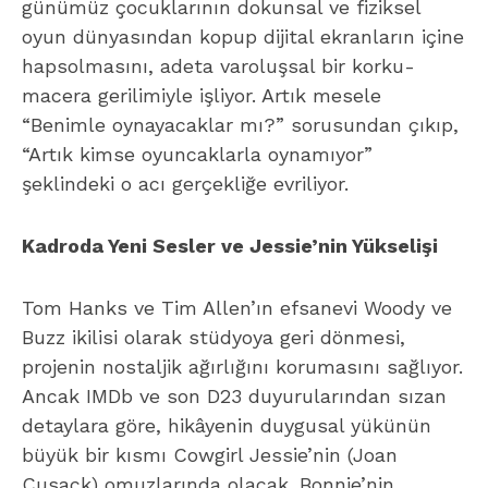
günümüz çocuklarının dokunsal ve fiziksel
oyun dünyasından kopup dijital ekranların içine
hapsolmasını, adeta varoluşsal bir korku-
macera gerilimiyle işliyor. Artık mesele
“Benimle oynayacaklar mı?” sorusundan çıkıp,
“Artık kimse oyuncaklarla oynamıyor”
şeklindeki o acı gerçekliğe evriliyor.
Kadroda Yeni Sesler ve Jessie’nin Yükselişi
Tom Hanks ve Tim Allen’ın efsanevi Woody ve
Buzz ikilisi olarak stüdyoya geri dönmesi,
projenin nostaljik ağırlığını korumasını sağlıyor.
Ancak IMDb ve son D23 duyurularından sızan
detaylara göre, hikâyenin duygusal yükünün
büyük bir kısmı Cowgirl Jessie’nin (Joan
Cusack) omuzlarında olacak. Bonnie’nin