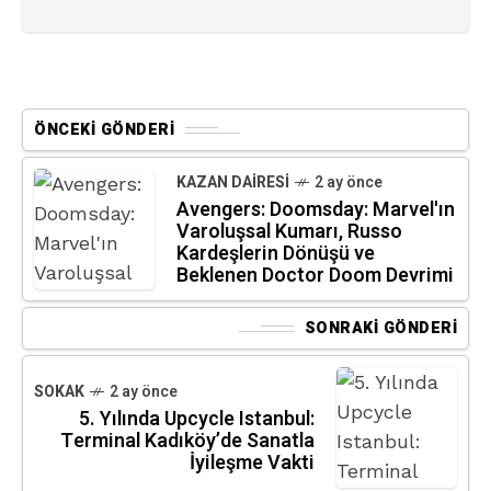
ÖNCEKI GÖNDERI
KAZAN DAIRESI
2 ay önce
Avengers: Doomsday: Marvel'ın
Varoluşsal Kumarı, Russo
Kardeşlerin Dönüşü ve
Beklenen Doctor Doom Devrimi
SONRAKI GÖNDERI
SOKAK
2 ay önce
5. Yılında Upcycle Istanbul:
Terminal Kadıköy’de Sanatla
İyileşme Vakti