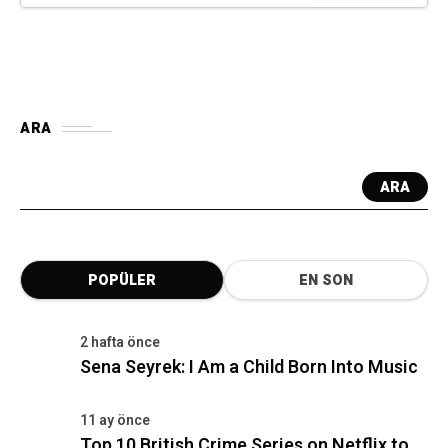
ARA
ARA
POPÜLER
EN SON
2 hafta önce
Sena Seyrek: I Am a Child Born Into Music
11 ay önce
Top 10 British Crime Series on Netflix to