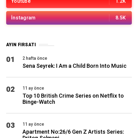
Youtube
1.2K
İnstagram
8.5K
AYIN FIRSATI
01
2 hafta önce
Sena Seyrek: I Am a Child Born Into Music
02
11 ay önce
Top 10 British Crime Series on Netflix to
Binge-Watch
03
11 ay önce
Apartment No:26/6 Gen Z Artists Series: