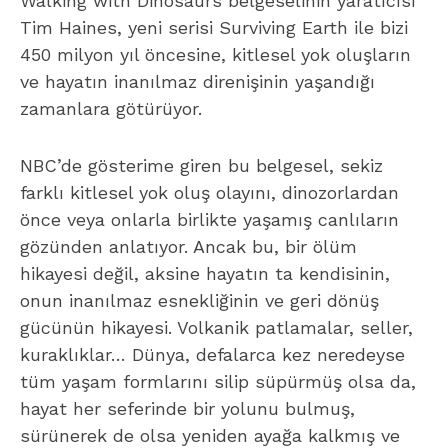
Walking with Dinosaurs
belgeselinin yaratıcısı
Tim Haines, yeni serisi
Surviving Earth
ile bizi
450 milyon yıl öncesine, kitlesel yok oluşların
ve hayatın inanılmaz direnişinin yaşandığı
zamanlara götürüyor.
NBC’de gösterime giren bu belgesel, sekiz
farklı kitlesel yok oluş olayını, dinozorlardan
önce veya onlarla birlikte yaşamış canlıların
gözünden anlatıyor. Ancak bu, bir ölüm
hikayesi değil, aksine hayatın ta kendisinin,
onun inanılmaz esnekliğinin ve geri dönüş
gücünün hikayesi. Volkanik patlamalar, seller,
kuraklıklar… Dünya, defalarca kez neredeyse
tüm yaşam formlarını silip süpürmüş olsa da,
hayat her seferinde bir yolunu bulmuş,
sürünerek de olsa yeniden ayağa kalkmış ve