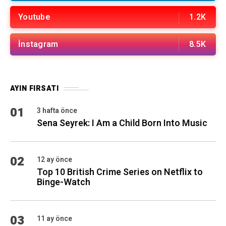
Youtube
1.2K
İnstagram
8.5K
AYIN FIRSATI
01
3 hafta önce
Sena Seyrek: I Am a Child Born Into Music
02
12 ay önce
Top 10 British Crime Series on Netflix to
Binge-Watch
03
11 ay önce