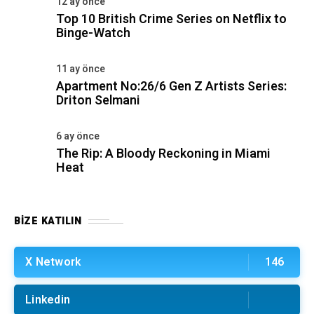
12 ay önce
Top 10 British Crime Series on Netflix to
Binge-Watch
11 ay önce
Apartment No:26/6 Gen Z Artists Series:
Driton Selmani
6 ay önce
The Rip: A Bloody Reckoning in Miami
Heat
BIZE KATILIN
X Network
146
Linkedin