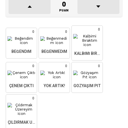
0
PUAN
0
0
0
BEĞENDIM
BEĞENMEDIM
KALBIMI BIRAKTIM
0
0
0
ÇENEM ÇIKTI
YOK ARTIK!
GÖZYAŞIM PIT
0
ÇILDIRMAK ÜZEREYIM