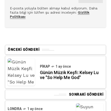
E-posta yoluyla bülten almayı kabul ediyorum. Daha
fazla bilgi için lütfen şu adresi inceleyin:
Gizlilik
Politikası
ÖNCEKI GÖNDERI
PIKAP
1 ay önce
Günün Müzik Keşfi: Kelsey Lu
ve "So Help Me God"
SONRAKI GÖNDERI
LONDRA
1 ay önce