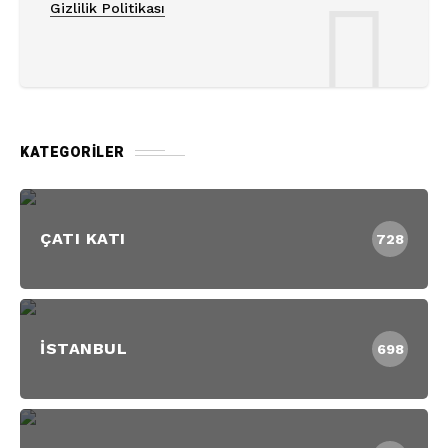
Gizlilik Politikası
KATEGORILER
ÇATI KATI
728
İSTANBUL
698