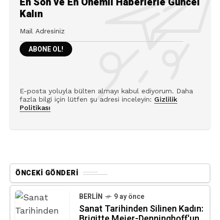
En Son ve En Önemli Haberlerle Güncel
Kalın
E-posta yoluyla bülten almayı kabul ediyorum. Daha
fazla bilgi için lütfen şu adresi inceleyin:
Gizlilik
Politikası
ÖNCEKI GÖNDERI
BERLIN
9 ay önce
Sanat Tarihinden Silinen Kadın:
Brigitte Meier-Denninghoff'un