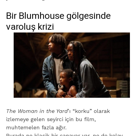
Bir Blumhouse gölgesinde
varoluş krizi
The Woman in the Yard
’ı “korku” olarak
izlemeye gelen seyirci için bu film,
muhtemelen fazla ağır.
Burada ne klasik bir canavar var, ne de kolay