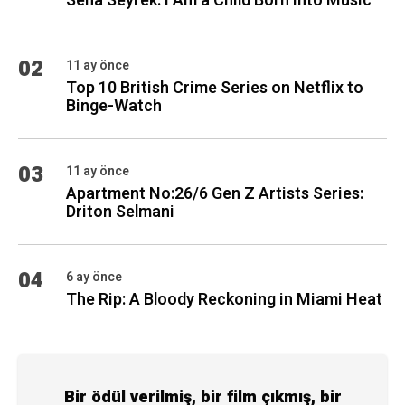
Sena Seyrek: I Am a Child Born Into Music
02
11 ay önce
Top 10 British Crime Series on Netflix to
Binge-Watch
03
11 ay önce
Apartment No:26/6 Gen Z Artists Series:
Driton Selmani
04
6 ay önce
The Rip: A Bloody Reckoning in Miami Heat
Bir ödül verilmiş, bir film çıkmış, bir