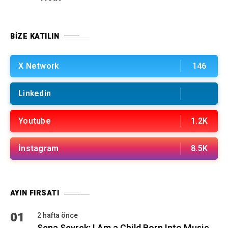
BIZE KATILIN
X Network
146
Linkedin
Youtube
1.2K
İnstagram
8.5K
AYIN FIRSATI
01
2 hafta önce