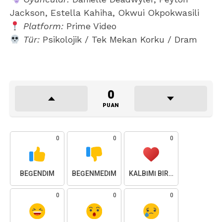
Jackson, Estella Kahiha, Okwui Okpokwasili
Platform:
Prime Video
Tür:
Psikolojik / Tek Mekan Korku / Dram
0
PUAN
0
0
0
BEĞENDIM
BEĞENMEDIM
KALBIMI BIRAKTIM
0
0
0