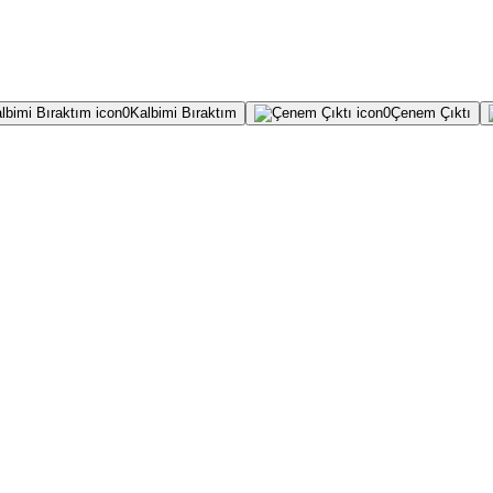
0
Kalbimi Bıraktım
0
Çenem Çıktı