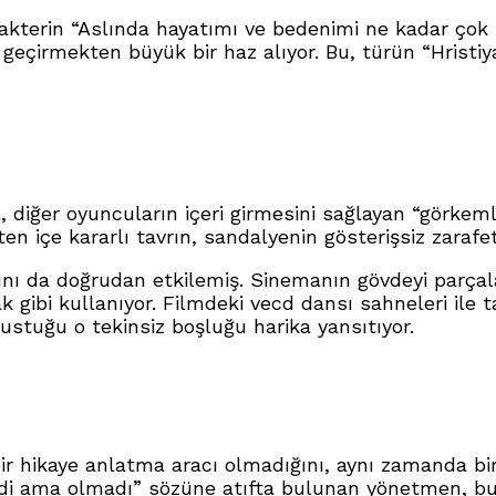
 karakterin “Aslında hayatımı ve bedenimi ne kadar ç
k geçirmekten büyük bir haz alıyor.
Bu, türün “Hristiy
, diğer oyuncuların içeri girmesini sağlayan “görkeml
çten içe kararlı tavrın, sandalyenin gösterişsiz zar
ını da doğrudan etkilemiş. Sinemanın gövdeyi parçala
k gibi kullanıyor. Filmdeki vecd dansı sahneleri ile
ustuğu o tekinsiz boşluğu harika yansıtıyor.
ir hikaye anlatma aracı olmadığını, aynı zamanda bi
di ama olmadı” sözüne atıfta bulunan yönetmen, bu 