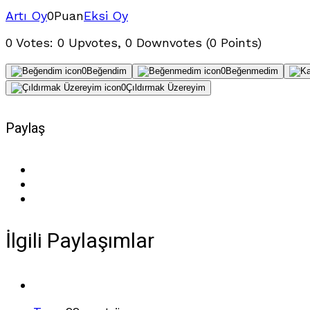
Artı Oy
0
Puan
Eksi Oy
0 Votes: 0 Upvotes, 0 Downvotes (0 Points)
0
Beğendim
0
Beğenmedim
0
Çıldırmak Üzereyim
Paylaş
İlgili Paylaşımlar