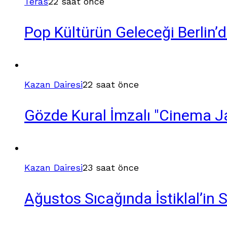
Teras
22 saat önce
Pop Kültürün Geleceği Berlin’de
Kazan Dairesi
22 saat önce
Gözde Kural İmzalı "Cinema Ja
Kazan Dairesi
23 saat önce
Ağustos Sıcağında İstiklal’in 