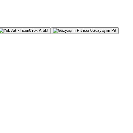
0
Yok Artık!
0
Gözyaşım Pıt