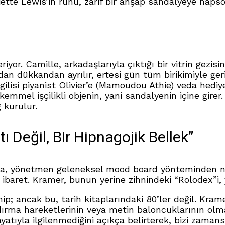
iette Lewis’in ruhu, zarif bir ahşap sandalyeye hapso
iyor. Camille, arkadaşlarıyla çıktığı bir vitrin gezi
an dükkandan ayrılır, ertesi gün tüm birikimiyle ger
gilisi piyanist Olivier’e (Mamoudou Athie) veda hediye
mmel işçilikli objenin, yani sandalyenin içine girer.
 kurulur.
tı Değil, Bir Hipnagojik Bellek”
yla, yönetmen geleneksel mood board yönteminden ne
ibaret. Kramer, bunun yerine zihnindeki “Rolodex”i, ya
hip; ancak bu, tarih kitaplarındaki 80’ler değil. Kram
dırma hareketlerinin veya metin baloncuklarının olma
ıyla ilgilenmediğini açıkça belirterek, bizi zamansız