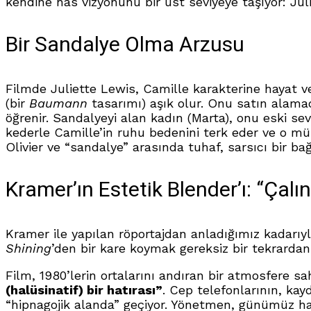
kendine has vizyonunu bir üst seviyeye taşıyor:
Jul
Bir Sandalye Olma Arzusu
Filmde Juliette Lewis, Camille karakterine hayat ver
(bir
Baumann
tasarımı) aşık olur. Onu satın alamad
öğrenir. Sandalyeyi alan kadın (Marta), onu eski sev
kederle Camille’in ruhu bedenini terk eder ve o müke
Olivier ve “sandalye” arasında tuhaf, sarsıcı bir bağ
Kramer’ın Estetik Blender’ı: “Çalın
Kramer ile yapılan röportajdan anladığımız kadarı
Shining
’den bir kare koymak gereksiz bir tekrardan 
Film, 1980’lerin ortalarını andıran bir atmosfere sa
(halüsinatif) bir hatırası”
. Cep telefonlarının, kay
“hipnagojik alanda” geçiyor. Yönetmen, günümüz hayat