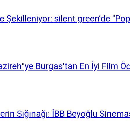
 Şekilleniyor: silent green’de "Po
zireh"ye Burgas'tan En İyi Film Öd
Serin Sığınağı: İBB Beyoğlu Sinemas