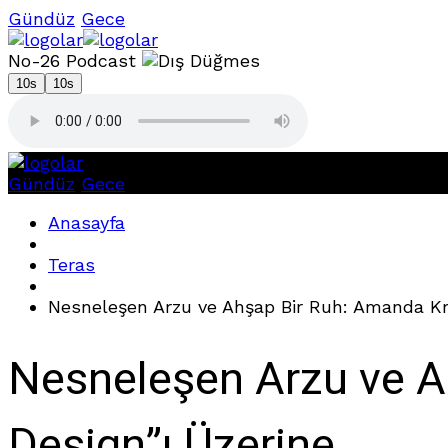
Gündüz
Gece
No-26 Podcast
10s
10s
Gündüz
Gece
Anasayfa
Teras
Nesneleşen Arzu ve Ahşap Bir Ruh: Amanda Kra
Nesneleşen Arzu ve A
Design”ı Üzerine