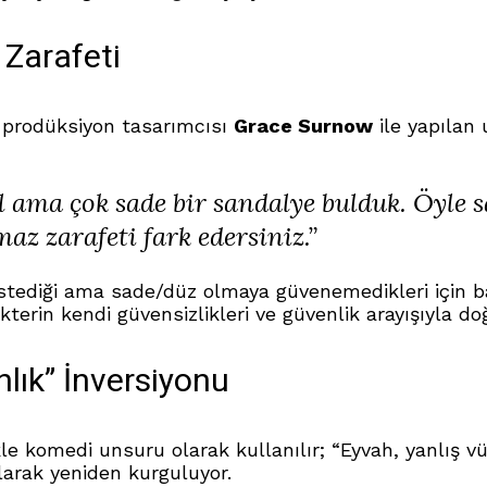
 Zarafeti
 prodüksiyon tasarımcısı
Grace Surnow
ile yapılan
zel ama çok sade bir sandalye bulduk. Öyle 
az zarafeti fark edersiniz.”
stediği ama sade/düz olmaya güvenemedikleri için ba
erin kendi güvensizlikleri ve güvenlik arayışıyla doğr
lık” İnversiyonu
le komedi unsuru olarak kullanılır; “Eyvah, yanlış vü
larak yeniden kurguluyor.