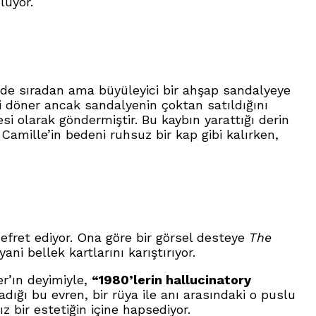
luyor.
sinde sıradan ama büyüleyici bir ahşap sandalyeye
i döner ancak sandalyenin çoktan satıldığını
si olarak göndermiştir. Bu kaybın yarattığı derin
 Camille’in bedeni ruhsuz bir kap gibi kalırken,
fret ediyor. Ona göre bir görsel desteye
The
ni bellek kartlarını karıştırıyor.
er’ın deyimiyle,
“1980’lerin hallucinatory
dığı bu evren, bir rüya ile anı arasındaki o puslu
 bir estetiğin içine hapsediyor.