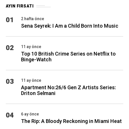
AYIN FIRSATI
01
2 hafta önce
Sena Seyrek: I Am a Child Born Into Music
02
11 ay önce
Top 10 British Crime Series on Netflix to
Binge-Watch
03
11 ay önce
Apartment No:26/6 Gen Z Artists Series:
Driton Selmani
04
6 ay önce
The Rip: A Bloody Reckoning in Miami Heat