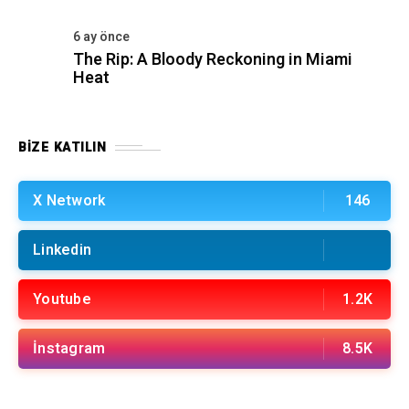
6 ay önce
The Rip: A Bloody Reckoning in Miami
Heat
BIZE KATILIN
X Network
146
Linkedin
Youtube
1.2K
İnstagram
8.5K