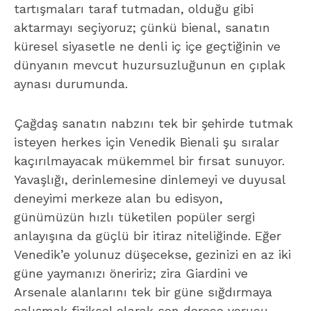
tartışmaları taraf tutmadan, olduğu gibi
aktarmayı seçiyoruz; çünkü bienal, sanatın
küresel siyasetle ne denli iç içe geçtiğinin ve
dünyanın mevcut huzursuzluğunun en çıplak
aynası durumunda.
Çağdaş sanatın nabzını tek bir şehirde tutmak
isteyen herkes için Venedik Bienali şu sıralar
kaçırılmayacak mükemmel bir fırsat sunuyor.
Yavaşlığı, derinlemesine dinlemeyi ve duyusal
deneyimi merkeze alan bu edisyon,
günümüzün hızlı tüketilen popüler sergi
anlayışına da güçlü bir itiraz niteliğinde. Eğer
Venedik’e yolunuz düşecekse, gezinizi en az iki
güne yaymanızı öneririz; zira Giardini ve
Arsenale alanlarını tek bir güne sığdırmaya
çalışmak fiziksel olarak son derece yorucu