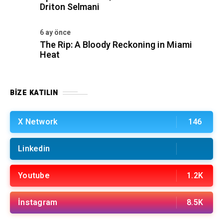
Driton Selmani
6 ay önce
The Rip: A Bloody Reckoning in Miami
Heat
BIZE KATILIN
X Network
146
Linkedin
Youtube
1.2K
İnstagram
8.5K