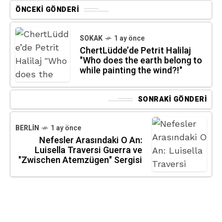
ÖNCEKI GÖNDERI
SOKAK
1 ay önce
ChertLüdde’de Petrit Halilaj
"Who does the earth belong to
while painting the wind?!"
SONRAKI GÖNDERI
BERLIN
1 ay önce
Nefesler Arasındaki O An:
Luisella Traversi Guerra ve
"Zwischen Atemzügen" Sergisi