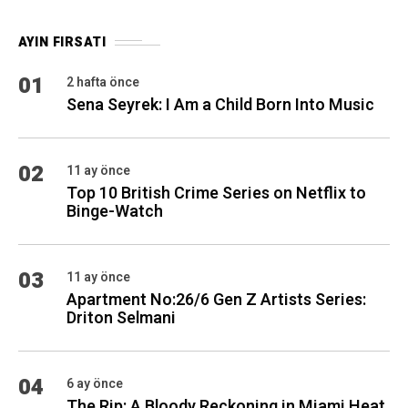
AYIN FIRSATI
01
2 hafta önce
Sena Seyrek: I Am a Child Born Into Music
02
11 ay önce
Top 10 British Crime Series on Netflix to
Binge-Watch
03
11 ay önce
Apartment No:26/6 Gen Z Artists Series:
Driton Selmani
04
6 ay önce
The Rip: A Bloody Reckoning in Miami Heat