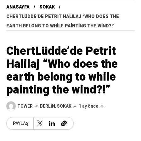
ANASAYFA
SOKAK
CHERTLÜDDE’DE PETRIT HALILAJ “WHO DOES THE
EARTH BELONG TO WHILE PAINTING THE WIND?!”
ChertLüdde’de Petrit
Halilaj “Who does the
earth belong to while
painting the wind?!”
TOWER
BERLIN
,
SOKAK
1 ay önce
PAYLAŞ