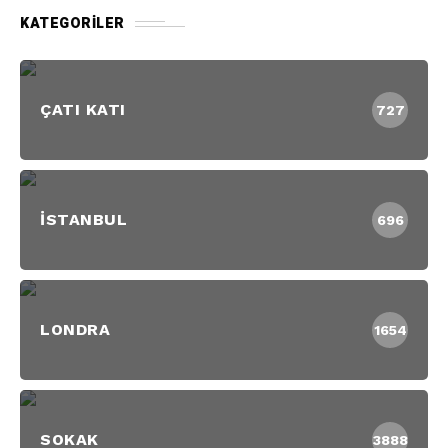
KATEGORILER
ÇATI KATI
727
İSTANBUL
696
LONDRA
1654
SOKAK
3888