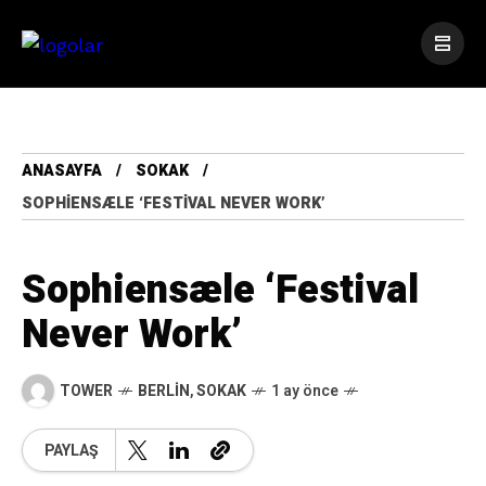
ANASAYFA
SOKAK
SOPHIENSÆLE ‘FESTIVAL NEVER WORK’
Sophiensæle ‘Festival
Never Work’
TOWER
BERLIN
,
SOKAK
1 ay önce
PAYLAŞ