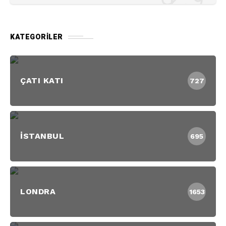
KATEGORILER
ÇATI KATI
727
İSTANBUL
695
LONDRA
1653