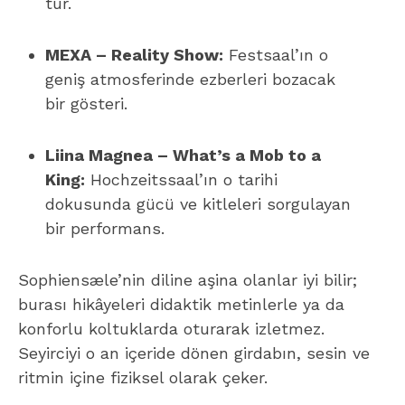
tur.
MEXA – Reality Show:
Festsaal’ın o
geniş atmosferinde ezberleri bozacak
bir gösteri.
Liina Magnea – What’s a Mob to a
King:
Hochzeitssaal’ın o tarihi
dokusunda gücü ve kitleleri sorgulayan
bir performans.
Sophiensæle’nin diline aşina olanlar iyi bilir;
burası hikâyeleri didaktik metinlerle ya da
konforlu koltuklarda oturarak izletmez.
Seyirciyi o an içeride dönen girdabın, sesin ve
ritmin içine fiziksel olarak çeker.