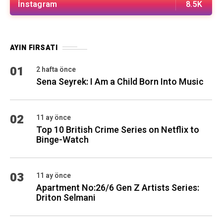
İnstagram
8.5K
AYIN FIRSATI
01
2 hafta önce
Sena Seyrek: I Am a Child Born Into Music
02
11 ay önce
Top 10 British Crime Series on Netflix to
Binge-Watch
03
11 ay önce
Apartment No:26/6 Gen Z Artists Series:
Driton Selmani