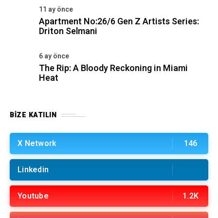
11 ay önce
Apartment No:26/6 Gen Z Artists Series:
Driton Selmani
6 ay önce
The Rip: A Bloody Reckoning in Miami
Heat
BIZE KATILIN
X Network
146
Linkedin
Youtube
1.2K