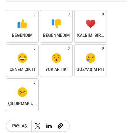
0
0
0
BEĞENDIM
BEĞENMEDIM
KALBIMI BIRAKTIM
0
0
0
ÇENEM ÇIKTI
YOK ARTIK!
GÖZYAŞIM PIT
0
ÇILDIRMAK ÜZEREYIM
PAYLAŞ