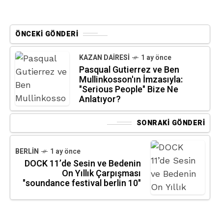
ÖNCEKI GÖNDERI
KAZAN DAIRESI
1 ay önce
Pasqual Gutierrez ve Ben
Mullinkosson'ın İmzasıyla:
"Serious People" Bize Ne
Anlatıyor?
SONRAKI GÖNDERI
BERLIN
1 ay önce
DOCK 11’de Sesin ve Bedenin
On Yıllık Çarpışması
"soundance festival berlin 10"