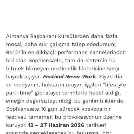
Almanya Başbakanı kürsülerden daha fazla
mesai, daha sıkı çalışma talep ededursun;
Berlin’in en dikbaşlı performans sahnelerinden
biri olan Sophiensæle, tam da sistemin bu
bitmek bilmeyen üretkenlik histerisine karşı
bayrak açıyor:
Festival Never Work
. Siyasetin
ve medyanın, haklarını arayan işçileri “lifestyle
part-time” gibi alaycı terimlerle hedef aldığı,
emeğin değersizleştirildiği bu gerilimli iklimde,
Sophiensæle 16 gün sürecek koskoca bir
festivali tamamen bu provokasyonun üzerine
kuruyor.
12 – 27 Haziran 2026
tarihleri
arasında gerçekleşecek bu buluşma, bizi