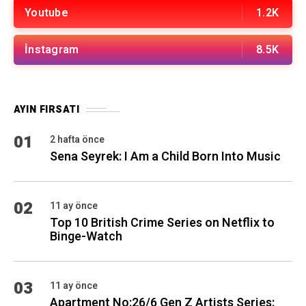
Youtube
1.2K
İnstagram
8.5K
AYIN FIRSATI
01
2 hafta önce
Sena Seyrek: I Am a Child Born Into Music
02
11 ay önce
Top 10 British Crime Series on Netflix to
Binge-Watch
03
11 ay önce
Apartment No:26/6 Gen Z Artists Series: