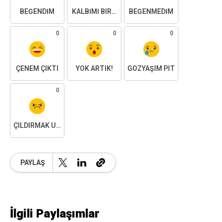
BEĞENDIM
KALBIMI BIRAKTIM
BEĞENMEDIM
0
0
0
ÇENEM ÇIKTI
YOK ARTIK!
GÖZYAŞIM PIT
0
ÇILDIRMAK ÜZEREYIM
PAYLAŞ
İlgili Paylaşımlar