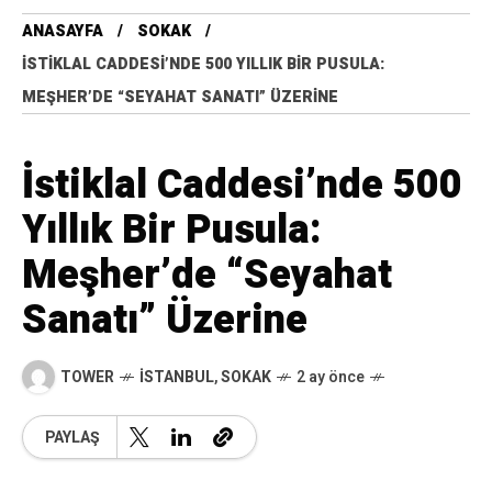
ANASAYFA
SOKAK
İSTIKLAL CADDESI’NDE 500 YILLIK BIR PUSULA:
MEŞHER’DE “SEYAHAT SANATI” ÜZERINE
İstiklal Caddesi’nde 500
Yıllık Bir Pusula:
Meşher’de “Seyahat
Sanatı” Üzerine
TOWER
İSTANBUL
,
SOKAK
2 ay önce
PAYLAŞ