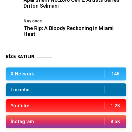
Apartment No:26/6 Gen Z Artists Series:
Driton Selmani
6 ay önce
The Rip: A Bloody Reckoning in Miami
Heat
BIZE KATILIN
X Network
146
Linkedin
Youtube
1.2K
İnstagram
8.5K