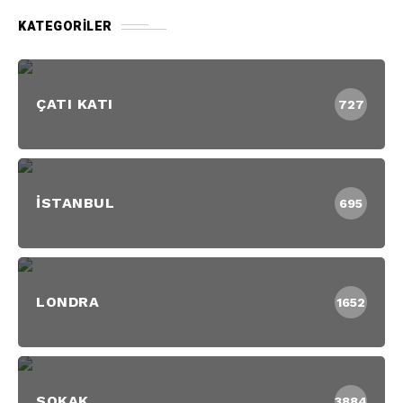
KATEGORILER
ÇATI KATI
727
İSTANBUL
695
LONDRA
1652
SOKAK
3884