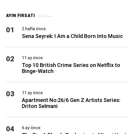
AYIN FIRSATI
01
2 hafta önce
Sena Seyrek: I Am a Child Born Into Music
02
11 ay önce
Top 10 British Crime Series on Netflix to
Binge-Watch
03
11 ay önce
Apartment No:26/6 Gen Z Artists Series:
Driton Selmani
04
6 ay önce