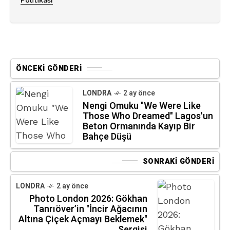
Politikası
ÖNCEKI GÖNDERI
LONDRA
2 ay önce
Nengi Omuku "We Were Like
Those Who Dreamed" Lagos'un
Beton Ormanında Kayıp Bir
Bahçe Düşü
SONRAKI GÖNDERI
LONDRA
2 ay önce
Photo London 2026: Gökhan
Tanrıöver’in "İncir Ağacının
Altına Çiçek Açmayı Beklemek"
Sergisi