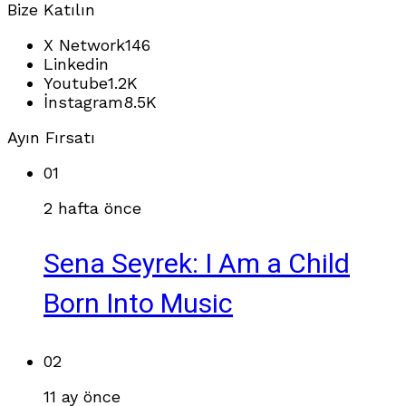
Bize Katılın
X Network
146
Linkedin
Youtube
1.2K
İnstagram
8.5K
Ayın Fırsatı
01
2 hafta önce
Sena Seyrek: I Am a Child
Born Into Music
02
11 ay önce