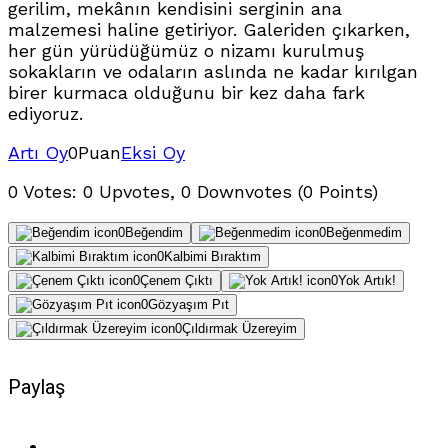
gerilim, mekânın kendisini serginin ana
malzemesi haline getiriyor
. Galeriden çıkarken,
her gün yürüdüğümüz o nizamı kurulmuş
sokakların ve odaların aslında ne kadar kırılgan
birer kurmaca olduğunu bir kez daha fark
ediyoruz.
Artı Oy
0
Puan
Eksi Oy
0 Votes: 0 Upvotes, 0 Downvotes (0 Points)
0
Beğendim
0
Beğenmedim
0
Kalbimi Bıraktım
0
Çenem Çıktı
0
Yok Artık!
0
Gözyaşım Pıt
0
Çıldırmak Üzereyim
Paylaş