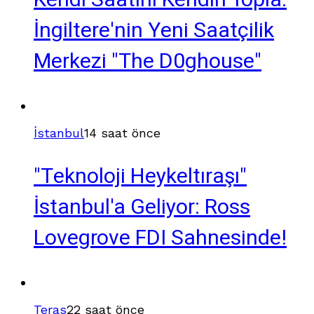
Kendi Saatini Kendin Topla:
İngiltere'nin Yeni Saatçilik
Merkezi "The D0ghouse"
İstanbul
14 saat önce
"Teknoloji Heykeltıraşı"
İstanbul'a Geliyor: Ross
Lovegrove FDI Sahnesinde!
Teras
22 saat önce