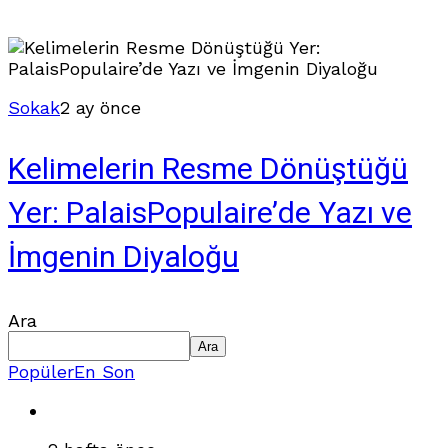
Sokak
2 ay önce
Kelimelerin Resme Dönüştüğü
Yer: PalaisPopulaire’de Yazı ve
İmgenin Diyaloğu
Ara
Ara
Popüler
En Son