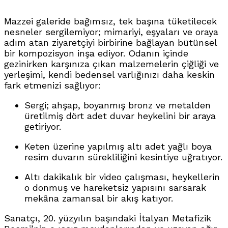
Mazzei galeride bağımsız, tek başına tüketilecek
nesneler sergilemiyor; mimariyi, eşyaları ve oraya
adım atan ziyaretçiyi birbirine bağlayan bütünsel
bir kompozisyon inşa ediyor
. Odanın içinde
gezinirken karşınıza çıkan malzemelerin çiğliği ve
yerleşimi, kendi bedensel varlığınızı daha keskin
fark etmenizi sağlıyor:
Sergi; ahşap, boyanmış bronz ve metalden
üretilmiş dört adet duvar heykelini bir araya
getiriyor
.
Keten üzerine yapılmış altı adet yağlı boya
resim duvarın sürekliliğini kesintiye uğratıyor
.
Altı dakikalık bir video çalışması, heykellerin
o donmuş ve hareketsiz yapısını sarsarak
mekâna zamansal bir akış katıyor
.
Sanatçı, 20. yüzyılın başındaki İtalyan Metafizik