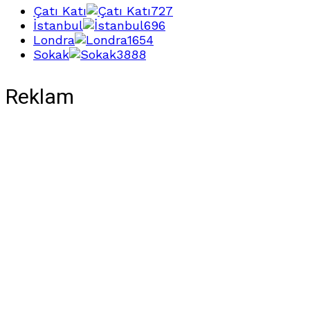
Çatı Katı
727
İstanbul
696
Londra
1654
Sokak
3888
Reklam