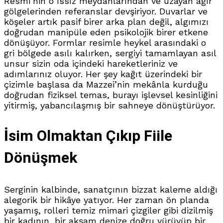
Resmi’nin o ıssız meydanlarından ve uzayan ağır
gölgelerinden referanslar devşiriyor
.
Duvarlar ve
köşeler artık pasif birer arka plan değil, algımızı
doğrudan manipüle eden psikolojik birer etkene
dönüşüyor
.
Formlar resimle heykel arasındaki o
gri bölgede asılı kalırken, sergiyi tamamlayan asıl
unsur sizin oda içindeki hareketleriniz ve
adımlarınız oluyor
.
Her şey kağıt üzerindeki bir
çizimle başlasa da Mazzei’nin mekânla kurduğu
doğrudan fiziksel temas, burayı işlevsel kesinliğini
yitirmiş, yabancılaşmış bir sahneye dönüştürüyor
.
İsim Olmaktan Çıkıp Fiile
Dönüşmek
Serginin kalbinde, sanatçının bizzat kaleme aldığı
alegorik bir hikâye yatıyor
.
Her zaman ön planda
yaşamış, rolleri temiz mimari çizgiler gibi dizilmiş
bir kadının, bir akşam denize doğru yürüyüp bir