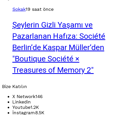
Sokak
19 saat önce
Şeylerin Gizli Yaşamı ve
Pazarlanan Hafıza: Société
Berlin’de Kaspar Müller’den
"Boutique Société ×
Treasures of Memory 2"
Bize Katılın
X Network
146
Linkedin
Youtube
1.2K
İnstagram
8.5K