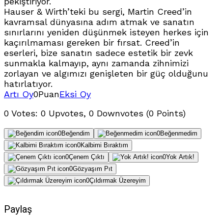
pekiştiriyor.
Hauser & Wirth’teki bu sergi, Martin Creed’in
kavramsal dünyasına adım atmak ve sanatın
sınırlarını yeniden düşünmek isteyen herkes için
kaçırılmaması gereken bir fırsat. Creed’in
eserleri, bize sanatın sadece estetik bir zevk
sunmakla kalmayıp, aynı zamanda zihnimizi
zorlayan ve algımızı genişleten bir güç olduğunu
hatırlatıyor.
Artı Oy
0
Puan
Eksi Oy
0 Votes: 0 Upvotes, 0 Downvotes (0 Points)
0
Beğendim
0
Beğenmedim
0
Kalbimi Bıraktım
0
Çenem Çıktı
0
Yok Artık!
0
Gözyaşım Pıt
0
Çıldırmak Üzereyim
Paylaş