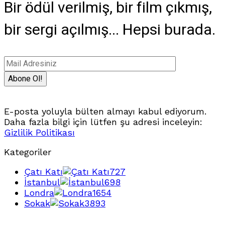
Bir ödül verilmiş, bir film çıkmış,
bir sergi açılmış... Hepsi burada.
E-posta yoluyla bülten almayı kabul ediyorum.
Daha fazla bilgi için lütfen şu adresi inceleyin:
Gizlilik Politikası
Kategoriler
Çatı Katı
727
İstanbul
698
Londra
1654
Sokak
3893