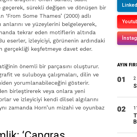
Linked
e geçerek, sürekli değişen ve dönüşen bir
alan ‘From Some Thames’ (2000) adlı
Youtu
ı anlarını ve yüzeylerini belgeleyerek,
amanda tekrar eden motiflerin altında
İnsta
Bu eserler, izleyiciyi, görünenin ardındaki
an gerçekliği keşfetmeye davet eder.
AYIN FIR
tiğinin önemli bir parçasını oluşturur.
 grafit ve suluboya çalışmaları, dilin ve
01
2
niden yorumlanabileceğini gösterir.
S
den birleştirerek veya onlara yeni
rlar ve izleyiciyi kendi dilsel algılarını
02
 aynı zamanda Horn’un mizahi ve oyunbaz
1
T
B
lik: ‘Capgras