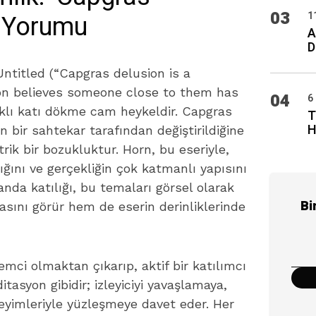
03
l Yorumu
1
A
D
‘Untitled (“Capgras delusion is a
on believes someone close to them has
04
6
ıklı katı dökme cam heykeldir. Capgras
T
H
in bir sahtekar tarafından değiştirildiğine
rik bir bozukluktur. Horn, bu eseriyle,
ılığını ve gerçekliğin çok katmanlı yapısını
anda katılığı, bu temaları görsel olarak
Bi
masını görür hem de eserin derinliklerinde
lemci olmaktan çıkarıp, aktif bir katılımcı
itasyon gibidir; izleyiciyi yavaşlamaya,
eyimleriyle yüzleşmeye davet eder. Her