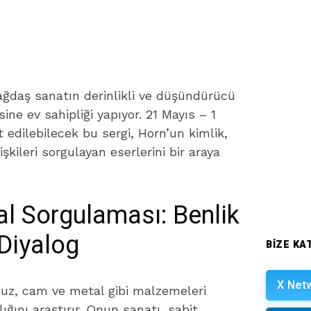
çağdaş sanatın derinlikli ve düşündürücü
ine ev sahipliği yapıyor. 21 Mayıs – 1
 edilebilecek bu sergi, Horn’un kimlik,
işkileri sorgulayan eserlerini bir araya
al Sorgulaması: Benlik
Diyalog
BIZE KAT
X Net
 buz, cam ve metal gibi malzemeleri
ığını araştırır. Onun sanatı, sabit