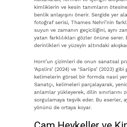
kimliklerin ve kesin tanımların ötesin
benlik anlayışını önerir. Sergide yer 
fotoğraf serisi, Thames Nehri’nin farkl
suyun ve zamanın geçiciliğini, aynı z
yatan farklılıkları gözler önüne serer. 
derinlikleri ve yüzeyin altındaki akışk
Horn’un çizimleri de onun sanatsal pra
‘Apslirs’ (2024) ve ‘Sarlips’ (2023) gibi
kelimelerin görsel bir formda nasıl ye
Sanatçı, kelimeleri parçalayarak, yeni
anlamlar yükleyerek, dilin sınırlarını zo
sorgulamaya teşvik eder. Bu eserler,
yönünü de ortaya koyar.
Cam Heykeller ve Kim