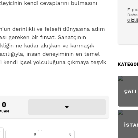
 izleyicinin kendi cevaplarını bulmasını
E-pos
Daha 
Gizli
n’un derinlikli ve felsefi dünyasına adım
sı gereken bir fırsat. Sanatçının
çekliğin ne kadar akışkan ve karmaşık
aracılığıyla, insan deneyiminin en temel
iyi kendi içsel yolculuğuna çıkmaya teşvik
KATEGO
ÇATI
0
PUAN
İSTA
0
0
0