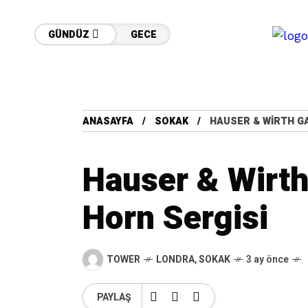
GÜNDÜZ
GECE
ANASAYFA
SOKAK
HAUSER & WIRTH GA
Hauser & Wirth
Horn Sergisi
TOWER
LONDRA
,
SOKAK
3 ay önce
PAYLAŞ