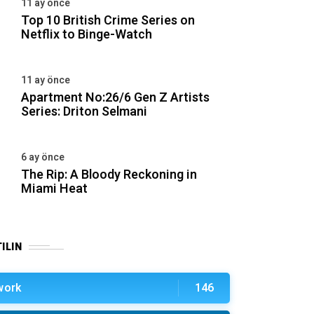
11 ay önce
Top 10 British Crime Series on
Netflix to Binge-Watch
11 ay önce
Apartment No:26/6 Gen Z Artists
Series: Driton Selmani
6 ay önce
The Rip: A Bloody Reckoning in
Miami Heat
ILIN
work
146