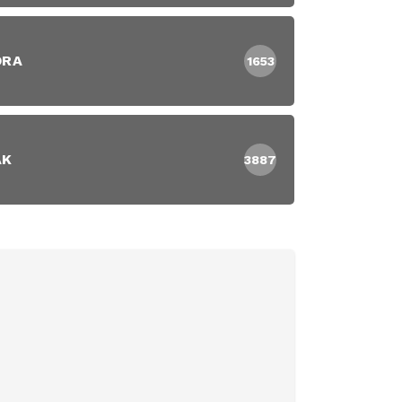
DRA
1653
AK
3887