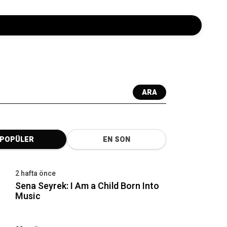
ARA
POPÜLER
EN SON
2 hafta önce
Sena Seyrek: I Am a Child Born Into
Music