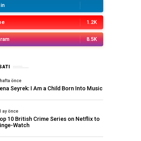
in
be
1.2K
gram
8.5K
SATI
 hafta önce
ena Seyrek: I Am a Child Born Into Music
1 ay önce
op 10 British Crime Series on Netflix to
inge-Watch