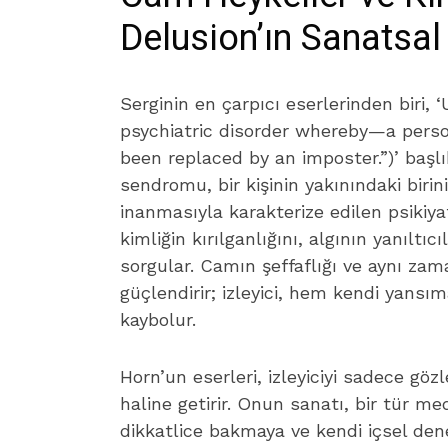
Delusion’ın Sanatsa
Serginin en çarpıcı eserlerinden biri, 
psychiatric disorder whereby—a pers
been replaced by an imposter.”)’ başl
sendromu, bir kişinin yakınındaki birin
inanmasıyla karakterize edilen psikiyat
kimliğin kırılganlığını, algının yanıltıc
sorgular. Camın şeffaflığı ve aynı zam
güçlendirir; izleyici, hem kendi yansı
kaybolur.
Horn’un eserleri, izleyiciyi sadece göz
haline getirir. Onun sanatı, bir tür med
dikkatlice bakmaya ve kendi içsel den