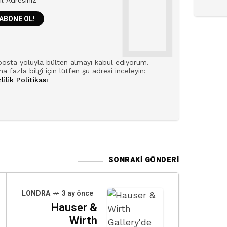
posta yoluyla bülten almayı kabul ediyorum.
a fazla bilgi için lütfen şu adresi inceleyin:
lilik Politikası
SONRAKI GÖNDERI
LONDRA
3 ay önce
Hauser &
Wirth