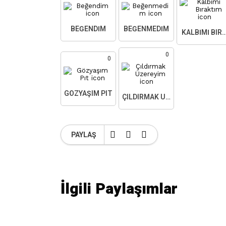
BEĞENDIM
BEĞENMEDIM
KALBIMI BIR
0
0
GÖZYAŞIM PIT
ÇILDIRMAK ÜZEREYIM
PAYLAŞ
İlgili Paylaşımlar