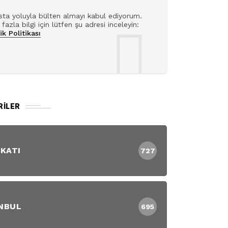
ta yoluyla bülten almayı kabul ediyorum.
fazla bilgi için lütfen şu adresi inceleyin:
lik Politikası
RILER
 KATI
727
NBUL
695