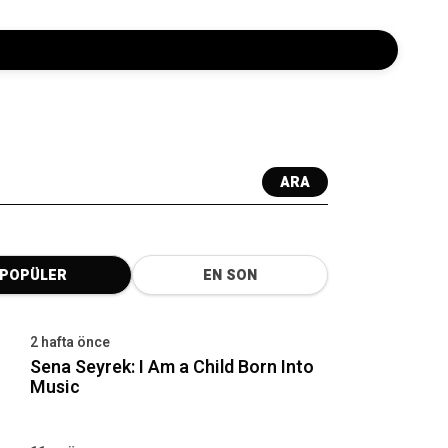
ARA
POPÜLER
EN SON
2 hafta önce
Sena Seyrek: I Am a Child Born Into
Music