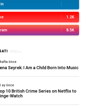
in
be
1.2K
gram
8.5K
SATI
 hafta önce
ena Seyrek: I Am a Child Born Into Music
1 ay önce
op 10 British Crime Series on Netflix to
inge-Watch