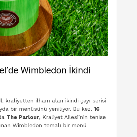
el’de Wimbledon İkindi
l
, kraliyetten ilham alan ikindi çayı serisi
ayda bir menüsünü yeniliyor. Bu kez,
16
nda
The Parlour
, Kraliyet Ailesi’nin tenise
ulunan Wimbledon temalı bir menü