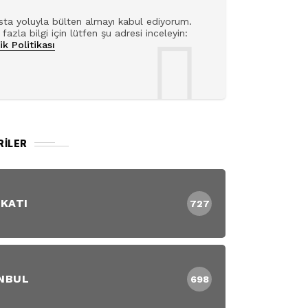
ta yoluyla bülten almayı kabul ediyorum.
fazla bilgi için lütfen şu adresi inceleyin:
lik Politikası
RILER
 KATI
727
NBUL
698