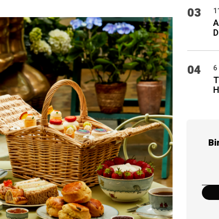
03
1
A
D
04
6
T
H
Bi