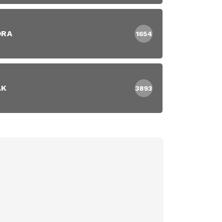
DRA
1654
AK
3893