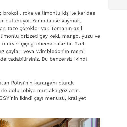
rokoli, roka ve limonlu kiş ile karides
ler bulunuyor. Yanında ise kaymak,
len taze çörekler var. Temanın asıl
e limonlu drizzed çay keki, mango, yuzu ve
ve mürver çiçeği cheesecake bu özel
ing çayları veya Wimbledon’ın resmi
e tadabilirsiniz. Bu benzersiz ikindi
tan Polisi’nin karargahı olarak
rle dolu lobiye mutlaka göz atın.
GSY’nin ikindi çayı menüsü, kraliyet