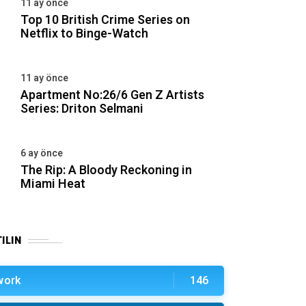
11 ay önce
Top 10 British Crime Series on
Netflix to Binge-Watch
11 ay önce
Apartment No:26/6 Gen Z Artists
Series: Driton Selmani
6 ay önce
The Rip: A Bloody Reckoning in
Miami Heat
ILIN
work
146