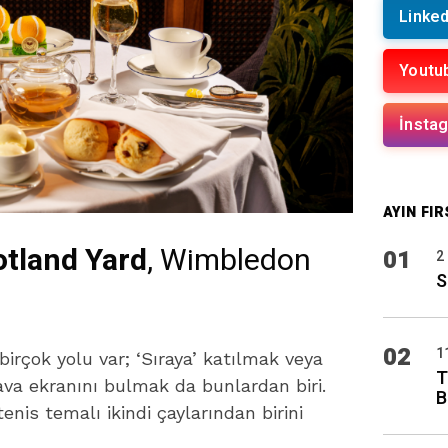
Linked
Youtu
İnsta
AYIN FIR
otland Yard
, Wimbledon
01
2
S
!
02
1
irçok yolu var; ‘Sıraya’ katılmak veya
T
ava ekranını bulmak da bunlardan biri.
B
enis temalı ikindi çaylarından birini