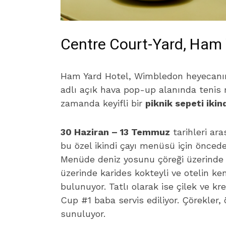
Centre Court-Yard, Ham 
Ham Yard Hotel, Wimbledon heyecanını
adlı açık hava pop-up alanında tenis ma
zamanda keyifli bir
piknik sepeti ikind
30 Haziran – 13 Temmuz
tarihleri ar
bu özel ikindi çayı menüsü için önced
Menüde deniz yosunu çöreği üzerinde
üzerinde karides kokteyli ve otelin ken
bulunuyor. Tatlı olarak ise çilek ve k
Cup #1 baba servis ediliyor. Çörekler, 
sunuluyor.