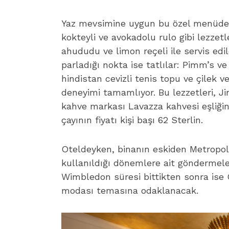
Yaz mevsimine uygun bu özel menüde; b
kokteyli ve avokadolu rulo gibi lezzet
ahududu ve limon reçeli ile servis edi
parladığı nokta ise tatlılar: Pimm’s v
hindistan cevizli tenis topu ve çilek 
deneyimi tamamlıyor. Bu lezzetleri, J
kahve markası Lavazza kahvesi eşliğind
çayının fiyatı kişi başı 62 Sterlin.
Oteldeyken, binanın eskiden Metropoli
kullanıldığı dönemlere ait göndermele
Wimbledon süresi bittikten sonra ise 
modası temasına odaklanacak.