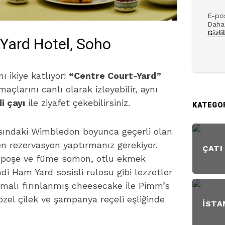
E-pos
Daha 
Gizli
Yard Hotel, Soho
 ikiye katlıyor!
“Centre Court-Yard”
çlarını canlı olarak izleyebilir, aynı
i çayı
ile ziyafet çekebilirsiniz.
KATEGO
asındaki Wimbledon boyunca geçerli olan
en rezervasyon yaptırmanız gerekiyor.
ÇATI
 poşe ve füme somon, otlu ekmek
di Ham Yard sosisli rulosu gibi lezzetler
remalı fırınlanmış cheesecake ile Pimm’s
özel çilek ve şampanya reçeli eşliğinde
İSTA