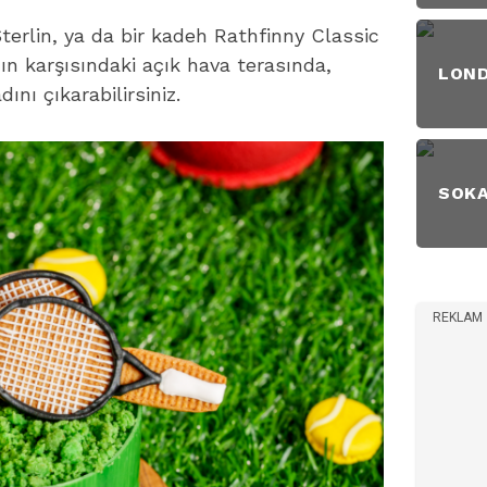
Sterlin, ya da bir kadeh Rathfinny Classic
ın karşısındaki açık hava terasında,
LON
ını çıkarabilirsiniz.
SOK
REKLAM