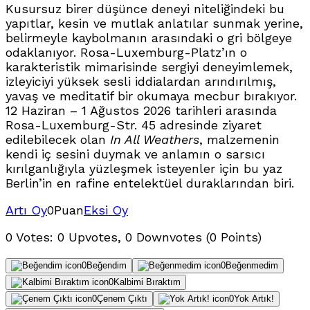
Kusursuz birer düşünce deneyi niteliğindeki bu
yapıtlar, kesin ve mutlak anlatılar sunmak yerine,
belirmeyle kaybolmanın arasındaki o gri bölgeye
odaklanıyor. Rosa-Luxemburg-Platz’ın o
karakteristik mimarisinde sergiyi deneyimlemek,
izleyiciyi yüksek sesli iddialardan arındırılmış,
yavaş ve meditatif bir okumaya mecbur bırakıyor.
12 Haziran – 1 Ağustos 2026 tarihleri arasında
Rosa-Luxemburg-Str. 45 adresinde ziyaret
edilebilecek olan
In All Weathers
, malzemenin
kendi iç sesini duymak ve anlamın o sarsıcı
kırılganlığıyla yüzleşmek isteyenler için bu yaz
Berlin’in en rafine entelektüel duraklarından biri.
Artı Oy
0
Puan
Eksi Oy
0 Votes: 0 Upvotes, 0 Downvotes (0 Points)
0
Beğendim
0
Beğenmedim
0
Kalbimi Bıraktım
0
Çenem Çıktı
0
Yok Artık!