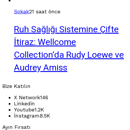
Sokak
21 saat önce
Ruh Sağlığı Sistemine Çifte
İtiraz: Wellcome
Collection’da Rudy Loewe ve
Audrey Amiss
Bize Katılın
X Network
146
Linkedin
Youtube
1.2K
İnstagram
8.5K
Ayın Fırsatı