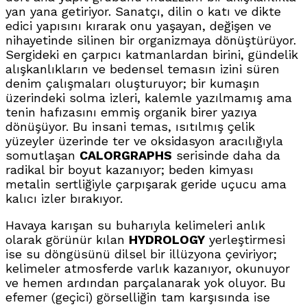
yan yana getiriyor. Sanatçı, dilin o katı ve dikte
edici yapısını kırarak onu yaşayan, değişen ve
nihayetinde silinen bir organizmaya dönüştürüyor.
Sergideki en çarpıcı katmanlardan birini, gündelik
alışkanlıkların ve bedensel temasın izini süren
denim çalışmaları oluşturuyor; bir kumaşın
üzerindeki solma izleri, kalemle yazılmamış ama
tenin hafızasını emmiş organik birer yazıya
dönüşüyor. Bu insani temas, ısıtılmış çelik
yüzeyler üzerinde ter ve oksidasyon aracılığıyla
somutlaşan
CALORGRAPHS
serisinde daha da
radikal bir boyut kazanıyor; beden kimyası
metalin sertliğiyle çarpışarak geride uçucu ama
kalıcı izler bırakıyor.
Havaya karışan su buharıyla kelimeleri anlık
olarak görünür kılan
HYDROLOGY
yerleştirmesi
ise su döngüsünü dilsel bir illüzyona çeviriyor;
kelimeler atmosferde varlık kazanıyor, okunuyor
ve hemen ardından parçalanarak yok oluyor. Bu
efemer (geçici) görselliğin tam karşısında ise