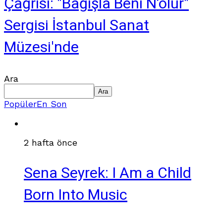
Çağrısı: "Bağışla Beni N’olur"
Sergisi İstanbul Sanat
Müzesi'nde
Ara
Ara
Popüler
En Son
2 hafta önce
Sena Seyrek: I Am a Child
Born Into Music