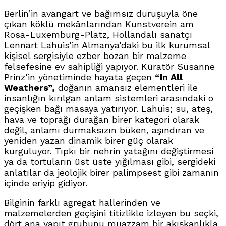
Berlin’in avangart ve bağımsız duruşuyla öne
çıkan köklü mekânlarından Kunstverein am
Rosa-Luxemburg-Platz, Hollandalı sanatçı
Lennart Lahuis’in Almanya’daki bu ilk kurumsal
kişisel sergisiyle ezber bozan bir malzeme
felsefesine ev sahipliği yapıyor. Küratör Susanne
Prinz’in yönetiminde hayata geçen
“In All
Weathers”,
doğanın amansız elementleri ile
insanlığın kırılgan anlam sistemleri arasındaki o
geçişken bağı masaya yatırıyor. Lahuis; su, ateş,
hava ve toprağı durağan birer kategori olarak
değil, anlamı durmaksızın büken, aşındıran ve
yeniden yazan dinamik birer güç olarak
kurguluyor. Tıpkı bir nehrin yatağını değiştirmesi
ya da tortuların üst üste yığılması gibi, sergideki
anlatılar da jeolojik birer palimpsest gibi zamanın
içinde eriyip gidiyor.
Bilginin farklı agregat hallerinden ve
malzemelerden geçişini titizlikle izleyen bu seçki,
dört ana yapıt grubunu muazzam bir akışkanlıkla