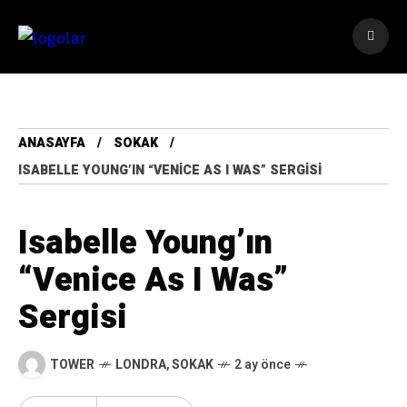
ANASAYFA
SOKAK
ISABELLE YOUNG’IN “VENICE AS I WAS” SERGISI
Isabelle Young’ın
“Venice As I Was”
Sergisi
TOWER
LONDRA
,
SOKAK
2 ay önce