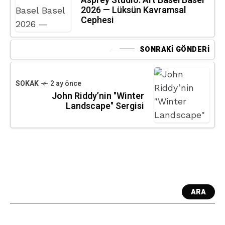
Asprey Studio: Art Basel Basel
2026 — Lüksün Kavramsal
Cephesi
SONRAKI GÖNDERI
SOKAK
2 ay önce
John Riddy’nin "Winter
Landscape" Sergisi
ARA