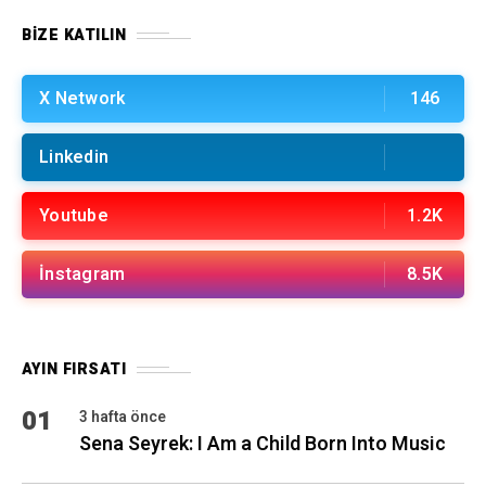
BIZE KATILIN
X Network
146
Linkedin
Youtube
1.2K
İnstagram
8.5K
AYIN FIRSATI
01
3 hafta önce
Sena Seyrek: I Am a Child Born Into Music