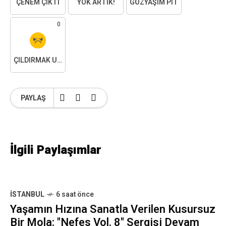
ÇENEM ÇIKTI
YOK ARTIK!
GÖZYAŞIM PIT
0
ÇILDIRMAK ÜZEREYIM
PAYLAŞ
İlgili Paylaşımlar
İSTANBUL
6 saat önce
Yaşamın Hızına Sanatla Verilen Kusursuz
Bir Mola: "Nefes Vol. 8" Sergisi Devam