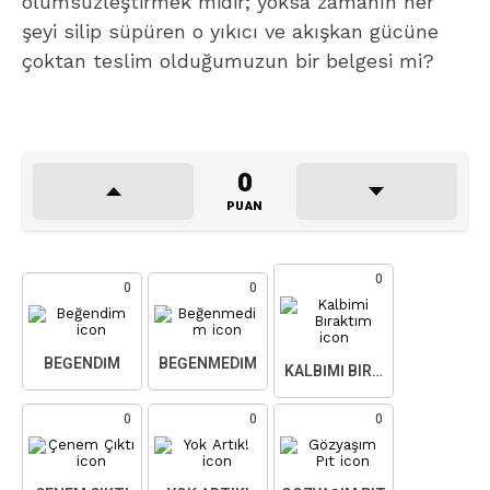
ölümsüzleştirmek midir; yoksa zamanın her
şeyi silip süpüren o yıkıcı ve akışkan gücüne
çoktan teslim olduğumuzun bir belgesi mi?
0
PUAN
0
0
0
BEĞENDIM
BEĞENMEDIM
KALBIMI BIRAKTIM
0
0
0