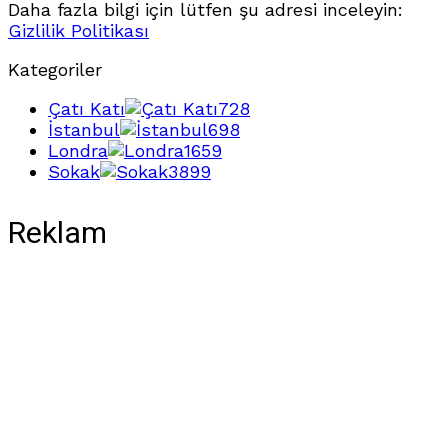
Daha fazla bilgi için lütfen şu adresi inceleyin:
Gizlilik Politikası
Kategoriler
Çatı Katı
728
İstanbul
698
Londra
1659
Sokak
3899
Reklam