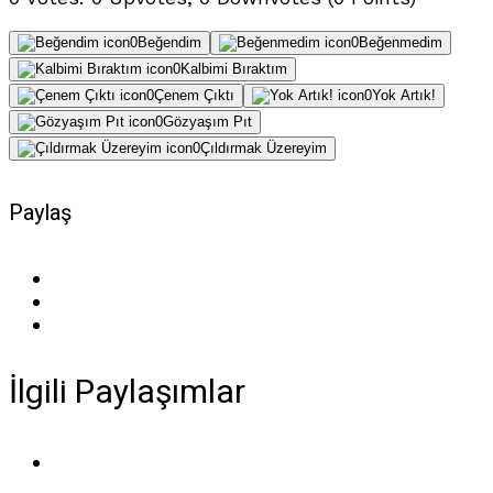
0
Beğendim
0
Beğenmedim
0
Kalbimi Bıraktım
0
Çenem Çıktı
0
Yok Artık!
0
Gözyaşım Pıt
0
Çıldırmak Üzereyim
Paylaş
İlgili Paylaşımlar