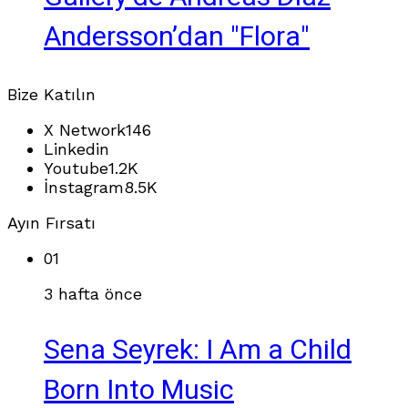
Andersson’dan "Flora"
Bize Katılın
X Network
146
Linkedin
Youtube
1.2K
İnstagram
8.5K
Ayın Fırsatı
01
3 hafta önce
Sena Seyrek: I Am a Child
Born Into Music