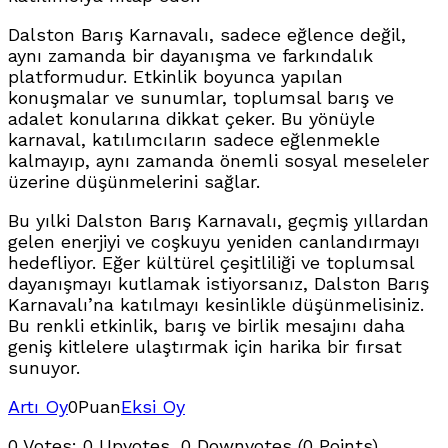
Dalston Barış Karnavalı, sadece eğlence değil,
aynı zamanda bir dayanışma ve farkındalık
platformudur. Etkinlik boyunca yapılan
konuşmalar ve sunumlar, toplumsal barış ve
adalet konularına dikkat çeker. Bu yönüyle
karnaval, katılımcıların sadece eğlenmekle
kalmayıp, aynı zamanda önemli sosyal meseleler
üzerine düşünmelerini sağlar.
Bu yılki Dalston Barış Karnavalı, geçmiş yıllardan
gelen enerjiyi ve coşkuyu yeniden canlandırmayı
hedefliyor. Eğer kültürel çeşitliliği ve toplumsal
dayanışmayı kutlamak istiyorsanız, Dalston Barış
Karnavalı’na katılmayı kesinlikle düşünmelisiniz.
Bu renkli etkinlik, barış ve birlik mesajını daha
geniş kitlelere ulaştırmak için harika bir fırsat
sunuyor.
Artı Oy
0
Puan
Eksi Oy
0 Votes: 0 Upvotes, 0 Downvotes (0 Points)