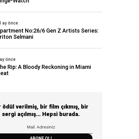
inge-Watch
1 ay önce
partment No:26/6 Gen Z Artists Series:
riton Selmani
 ay önce
he Rip: A Bloody Reckoning in Miami
eat
r ödül verilmiş, bir film çıkmış, bir
sergi açılmış... Hepsi burada.