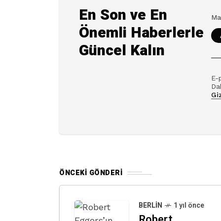
En Son ve En
Önemli Haberlerle
Güncel Kalın
E-
Dah
Giz
ÖNCEKI GÖNDERI
BERLIN
1 yıl önce
Robert