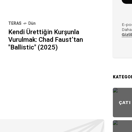
TERAS
Dün
E-pos
Daha 
Kendi Ürettiğin Kurşunla
Gizli
Vurulmak: Chad Faust’tan
"Ballistic" (2025)
KATEGO
ÇATI