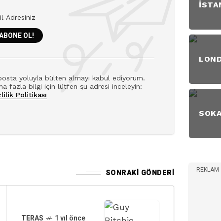
İSTA
LON
posta yoluyla bülten almayı kabul ediyorum.
a fazla bilgi için lütfen şu adresi inceleyin:
lilik Politikası
SOK
REKLAM
SONRAKI GÖNDERI
TERAS
1 yıl önce