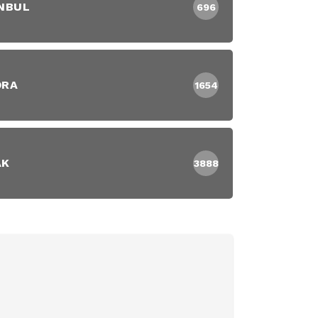
NBUL
696
DRA
1654
AK
3888