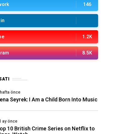
work
146
in
be
1.2K
gram
8.5K
SATI
 hafta önce
ena Seyrek: I Am a Child Born Into Music
1 ay önce
op 10 British Crime Series on Netflix to