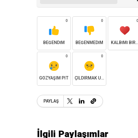
0
0
BEĞENDIM
BEĞENMEDIM
KALBIMI BIR
0
0
GÖZYAŞIM PIT
ÇILDIRMAK ÜZEREYIM
PAYLAŞ
İlgili Paylaşımlar