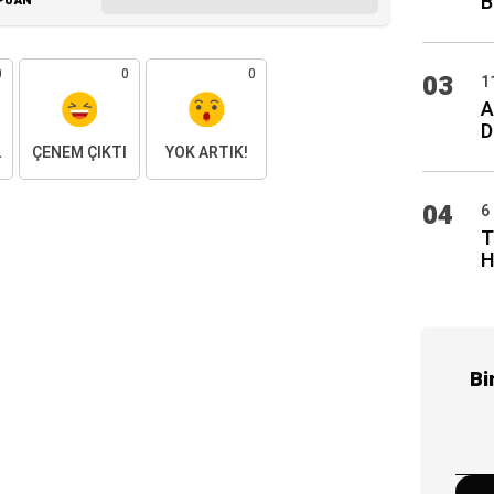
B
PUAN
0
0
0
03
1
A
D
AKTIM
ÇENEM ÇIKTI
YOK ARTIK!
04
6
T
H
Bi