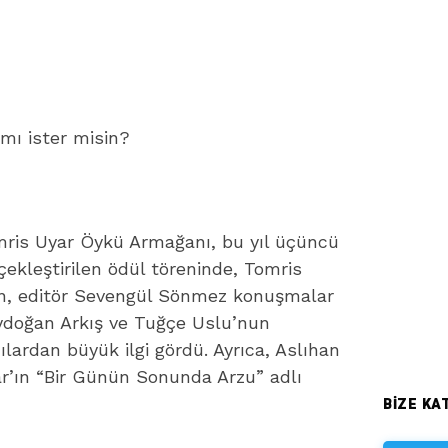
ı ister misin?
omris Uyar Öykü Armağanı, bu yıl üçüncü
çekleştirilen ödül töreninde, Tomris
en, editör Sevengül Sönmez konuşmalar
ydoğan Arkış ve Tuğçe Uslu’nun
ılardan büyük ilgi gördü. Ayrıca, Aslıhan
yar’ın “Bir Günün Sonunda Arzu” adlı
BIZE KAT