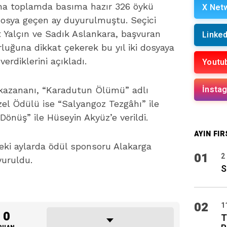
’na toplamda basıma hazır 326 öykü
X Net
dosya geçen ay duyurulmuştu. Seçici
 Yalçın ve Sadık Aslankara, başvuran
Linked
uğuna dikkat çekerek bu yıl iki dosyaya
erdiklerini açıkladı.
Youtu
İnsta
kazananı, “Karadutun Ölümü” adlı
el Ödülü ise “Salyangoz Tezgâhı” ile
Dönüş” ile Hüseyin Akyüz’e verildi.
AYIN FIR
ki aylarda ödül sponsoru Alakarga
01
2
yuruldu.
S
02
1
0
T