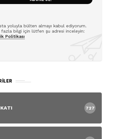
ta yoluyla bülten almayı kabul ediyorum.
fazla bilgi için lütfen şu adresi inceleyin:
lik Politikası
RILER
 KATI
727