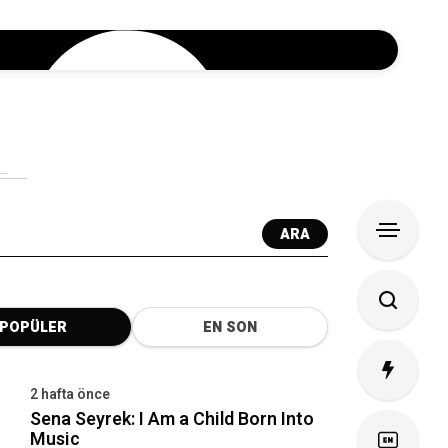
ARA
POPÜLER
EN SON
2 hafta önce
Sena Seyrek: I Am a Child Born Into
Music