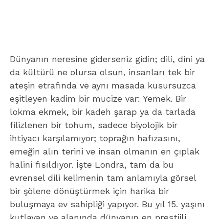
Dünyanın neresine giderseniz gidin; dili, dini ya
da kültürü ne olursa olsun, insanları tek bir
ateşin etrafında ve aynı masada kusursuzca
eşitleyen kadim bir mucize var: Yemek. Bir
lokma ekmek, bir kadeh şarap ya da tarlada
filizlenen bir tohum, sadece biyolojik bir
ihtiyacı karşılamıyor; toprağın hafızasını,
emeğin alın terini ve insan olmanın en çıplak
halini fısıldıyor. İşte Londra, tam da bu
evrensel dili kelimenin tam anlamıyla görsel
bir şölene dönüştürmek için harika bir
buluşmaya ev sahipliği yapıyor. Bu yıl 15. yaşını
kutlayan ve alanında dünyanın en prestijli