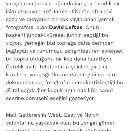
yarışmanın jüri koltuğunda ise çok tanıdık bir
isim oturuyor: Şef Jamie Oliver’ın efsanevi
gözü ve dünyanın en çok yayınlanan yemek
fotoğrafçısı olan
David Loftus
. Onun
başkanlığındaki küresel jürinin seçtiği bu
vizyon, yemeğin bizi toprağa daha derinden
bağlayan ve ruhumuzu zenginleştiren evrensel
bir köprü olduğunu bir kez daha kanıtlıyor.
Üstelik akıllı telefonlarla çekilen çarpıcı
karelerin yarıştığı
On the Phone
gibi modern
dokunuşlar da, fotoğrafın demokratikleştiği bu
dijital çağda her küçük anın nasıl bir sanat
eserine dönüşebileceğini gösteriyor.
Mall Galleries’in West, East ve North
salonlarına yayılacak olan bu zengin görsel
açık büfe, haziran ayının bu ilk günlerinde