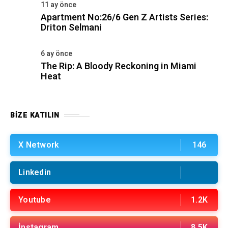
11 ay önce
Apartment No:26/6 Gen Z Artists Series:
Driton Selmani
6 ay önce
The Rip: A Bloody Reckoning in Miami
Heat
BIZE KATILIN
X Network
146
Linkedin
Youtube
1.2K
İnstagram
8.5K