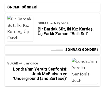
ÖNCEKI GÖNDERI
SOKAK
6 ay önce
Bir Bardak Süt, İki Kız Kardeş,
Üç Farklı Zaman: "Ballı Süt"
SONRAKI GÖNDERI
SOKAK
6 ay önce
Londra’nın Yeraltı Senfonisi:
Jock McFadyen ve
"Underground (and Surface)"