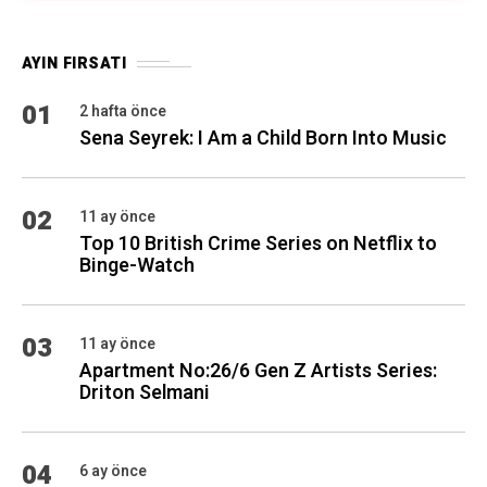
AYIN FIRSATI
01
2 hafta önce
Sena Seyrek: I Am a Child Born Into Music
02
11 ay önce
Top 10 British Crime Series on Netflix to
Binge-Watch
03
11 ay önce
Apartment No:26/6 Gen Z Artists Series:
Driton Selmani
04
6 ay önce