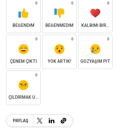
0
0
0
BEĞENDIM
BEĞENMEDIM
KALBIMI BIRAKTIM
0
0
0
ÇENEM ÇIKTI
YOK ARTIK!
GÖZYAŞIM PIT
0
ÇILDIRMAK ÜZEREYIM
PAYLAŞ