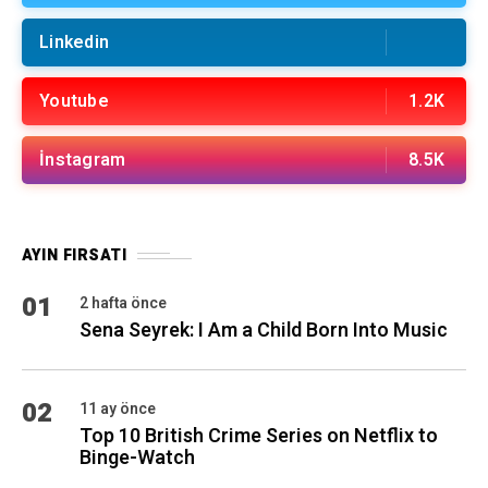
Linkedin
Youtube
1.2K
İnstagram
8.5K
AYIN FIRSATI
01
2 hafta önce
Sena Seyrek: I Am a Child Born Into Music
02
11 ay önce
Top 10 British Crime Series on Netflix to
Binge-Watch