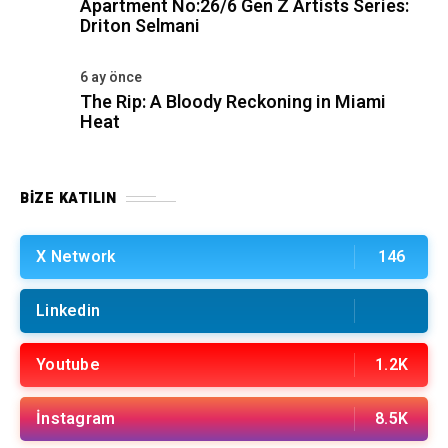
Apartment No:26/6 Gen Z Artists Series:
Driton Selmani
6 ay önce
The Rip: A Bloody Reckoning in Miami
Heat
BIZE KATILIN
X Network
146
Linkedin
Youtube
1.2K
İnstagram
8.5K