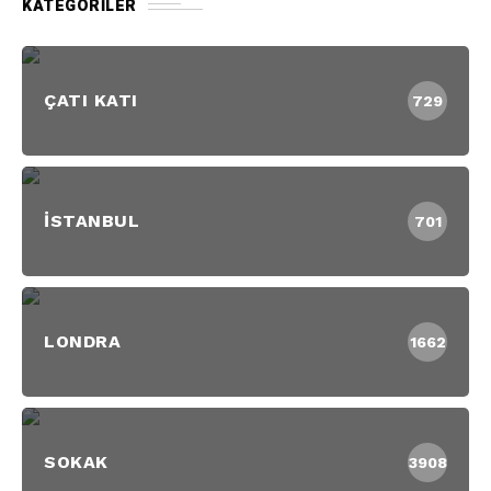
KATEGORILER
ÇATI KATI
729
İSTANBUL
701
LONDRA
1662
SOKAK
3908