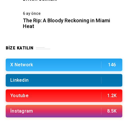
6 ay önce
The Rip: A Bloody Reckoning in Miami
Heat
BIZE KATILIN
X Network
146
Linkedin
Youtube
1.2K
İnstagram
8.5K