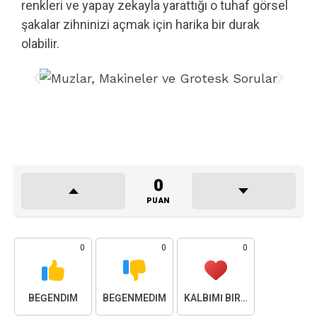
renkleri ve yapay zekayla yarattığı o tuhaf görsel
şakalar zihninizi açmak için harika bir durak
olabilir.
0
PUAN
0
0
0
BEĞENDIM
BEĞENMEDIM
KALBIMI BIRAKTIM