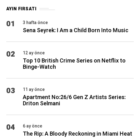
AYIN FIRSATI
01
3 hafta önce
Sena Seyrek: I Am a Child Born Into Music
02
12 ay önce
Top 10 British Crime Series on Netflix to
Binge-Watch
03
11 ay önce
Apartment No:26/6 Gen Z Artists Series:
Driton Selmani
04
6 ay önce
The Rip: A Bloody Reckoning in Miami Heat