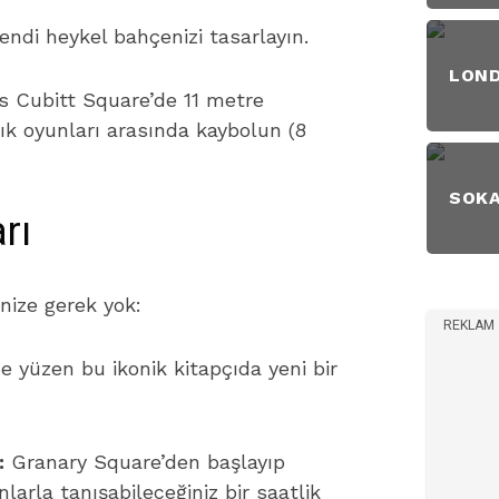
ndi heykel bahçenizi tasarlayın.
LON
 Cubitt Square’de 11 metre
şık oyunları arasında kaybolun (8
SOK
rı
nize gerek yok:
REKLAM
 yüzen bu ikonik kitapçıda yeni bir
:
Granary Square’den başlayıp
arla tanışabileceğiniz bir saatlik