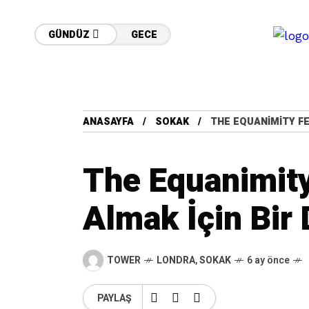
GÜNDÜZ
GECE
ANASAYFA
SOKAK
THE EQUANIMITY FE
The Equanimity
Almak İçin Bir
TOWER
LONDRA
,
SOKAK
6 ay önce
PAYLAŞ