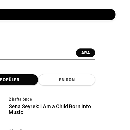
ARA
POPÜLER
EN SON
2 hafta önce
Sena Seyrek: I Am a Child Born Into
Music