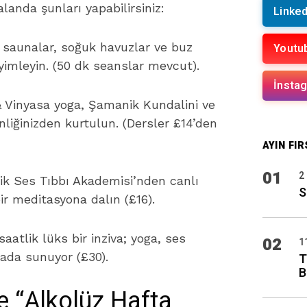
anda şunları yapabilirsiniz:
Linked
 saunalar, soğuk havuzlar ve buz
Youtu
yimleyin. (50 dk seanslar mevcut).
İnsta
 Vinyasa yoga, Şamanik Kundalini ve
nliğinizden kurtulun. (Dersler £14’den
AYIN FIR
01
2
k Ses Tıbbı Akademisi’nden canlı
S
ir meditasyona dalın (£16).
saatlik lüks bir inziva; yoga, ses
02
1
rada sunuyor (£30).
T
B
ve “Alkolüz Hafta