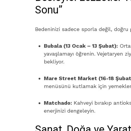
Sonu”
Bedeninizi sadece sporla değil, doğru 
Bubala (13 Ocak – 13 Şubat):
Orta
yavaşlamayı öğrenin. Vejetaryen ziy
bekliyor.
Mare Street Market (16-18 Şubat
menüsünü kutlamak için yemekle
Matchado:
Kahveyi bırakıp antiok
enerjinizi dengeleyin.
Sanat, Doğa ve Yaratı