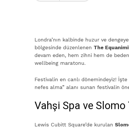
Londra’nın kalbinde huzur ve dengeye a
bölgesinde düzenlenen
The Equanimi
devam eden, hem zihni hem de bedeni 
wellbeing maratonu.
Festivalin en canlı dönemindeyiz! İşt
nefes alma” alanı sunan festivalin öne 
Vahşi Spa ve Slomo 
Lewis Cubitt Square’de kurulan
Slomo