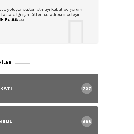
ta yoluyla bülten almayı kabul ediyorum.
fazla bilgi için lütfen şu adresi inceleyin:
lik Politikası
RILER
 KATI
727
NBUL
698