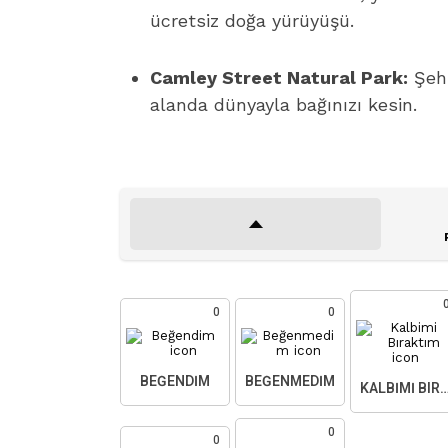
ücretsiz doğa yürüyüşü.
Camley Street Natural Park:
Şehr
alanda dünyayla bağınızı kesin.
0
0
BEĞENDIM
BEĞENMEDIM
KALBIMI BIR
0
0