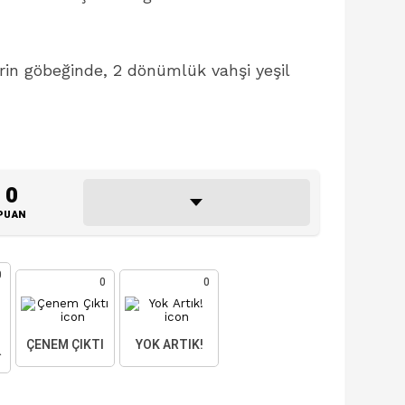
in göbeğinde, 2 dönümlük vahşi yeşil
0
PUAN
0
0
0
ÇENEM ÇIKTI
YOK ARTIK!
AKTIM