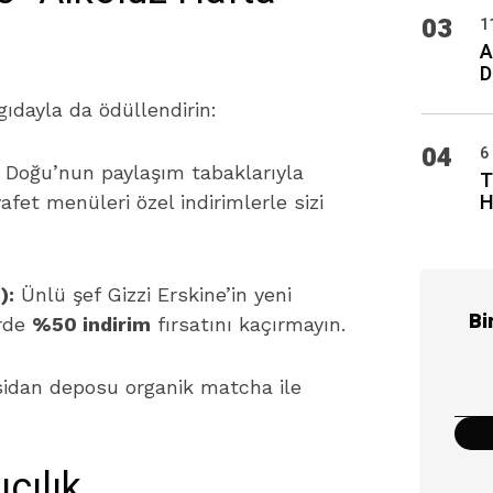
03
1
A
D
gıdayla da ödüllendirin:
04
6
 Doğu’nun paylaşım tabaklarıyla
T
H
afet menüleri özel indirimlerle sizi
):
Ünlü şef Gizzi Erskine’in yeni
Bi
rde
%50 indirim
fırsatını kaçırmayın.
sidan deposu organik matcha ile
cılık