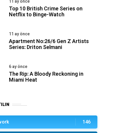
11 ay önce
Top 10 British Crime Series on
Netflix to Binge-Watch
11 ay önce
Apartment No:26/6 Gen Z Artists
Series: Driton Selmani
6 ay önce
The Rip: A Bloody Reckoning in
Miami Heat
ILIN
work
146