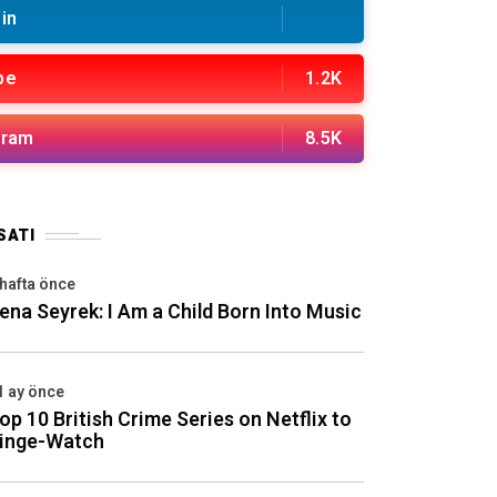
in
be
1.2K
gram
8.5K
SATI
 hafta önce
ena Seyrek: I Am a Child Born Into Music
1 ay önce
op 10 British Crime Series on Netflix to
inge-Watch