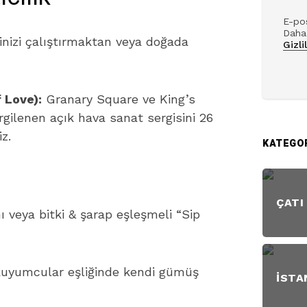
E-pos
Daha 
inizi çalıştırmaktan veya doğada
Gizli
 Love):
Granary Square ve King’s
gilenen açık hava sanat sergisini 26
z.
KATEGO
ÇATI
veya bitki & şarap eşleşmeli “Sip
yumcular eşliğinde kendi gümüş
İSTA