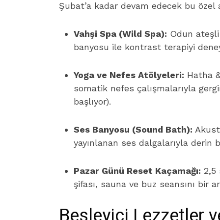
Şubat’a kadar devam edecek bu özel al
Vahşi Spa (Wild Spa):
Odun ateşli
banyosu ile kontrast terapiyi dene
Yoga ve Nefes Atölyeleri:
Hatha &
somatik nefes çalışmalarıyla gergi
başlıyor).
Ses Banyosu (Sound Bath):
Akusti
yayınlanan ses dalgalarıyla derin b
Pazar Günü Reset Kaçamağı:
2,5 
şifası, sauna ve buz seansını bir a
Besleyici Lezzetler 