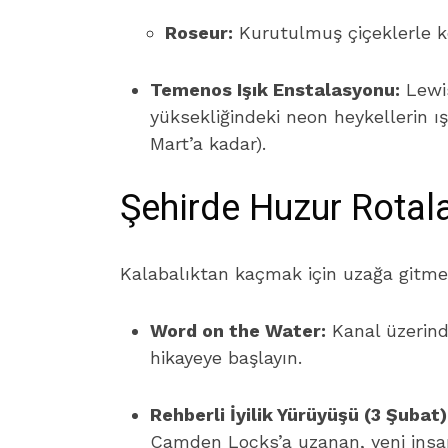
Roseur:
Kurutulmuş çiçeklerle ke
Temenos Işık Enstalasyonu:
Lewis
yüksekliğindeki neon heykellerin ı
Mart’a kadar).
Şehirde Huzur Rotala
Kalabalıktan kaçmak için uzağa gitme
Word on the Water:
Kanal üzerinde
hikayeye başlayın.
Rehberli İyilik Yürüyüşü (3 Şubat)
Camden Locks’a uzanan, yeni insanl