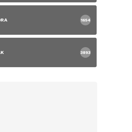
DRA
1654
AK
3893