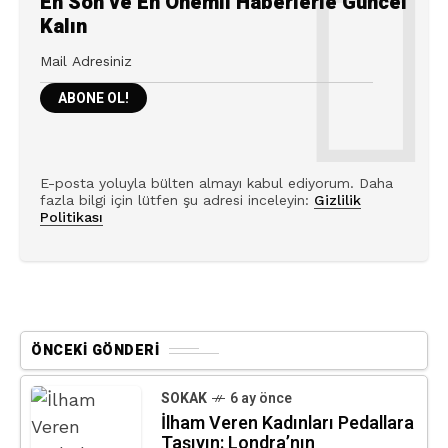
En Son ve En Önemli Haberlerle Güncel
Kalın
E-posta yoluyla bülten almayı kabul ediyorum. Daha
fazla bilgi için lütfen şu adresi inceleyin:
Gizlilik
Politikası
ÖNCEKI GÖNDERI
SOKAK
6 ay önce
İlham Veren Kadınları Pedallara
Taşıyın: Londra’nın