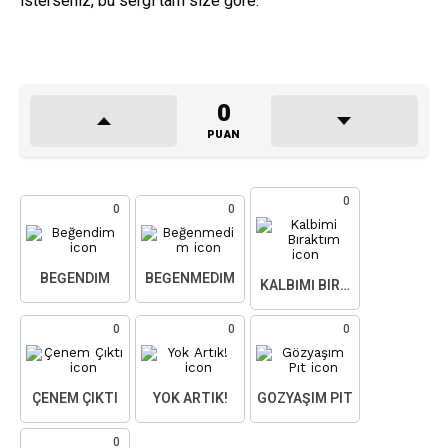
isterseniz, bu sergi tam size göre.
0
PUAN
0
0
0
BEĞENDIM
BEĞENMEDIM
KALBIMI BIRAKTIM
0
0
0
ÇENEM ÇIKTI
YOK ARTIK!
GÖZYAŞIM PIT
0