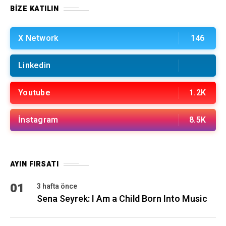
BIZE KATILIN
X Network
146
Linkedin
Youtube
1.2K
İnstagram
8.5K
AYIN FIRSATI
01
3 hafta önce
Sena Seyrek: I Am a Child Born Into Music