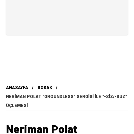
ANASAYFA
SOKAK
NERIMAN POLAT “GROUNDLESS” SERGISI ILE “-SIZ/-SUZ”
ÜÇLEMESI
Neriman Polat