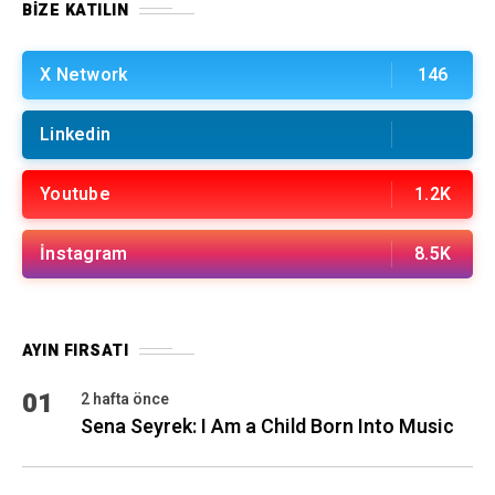
BIZE KATILIN
X Network
146
Linkedin
Youtube
1.2K
İnstagram
8.5K
AYIN FIRSATI
01
2 hafta önce
Sena Seyrek: I Am a Child Born Into Music