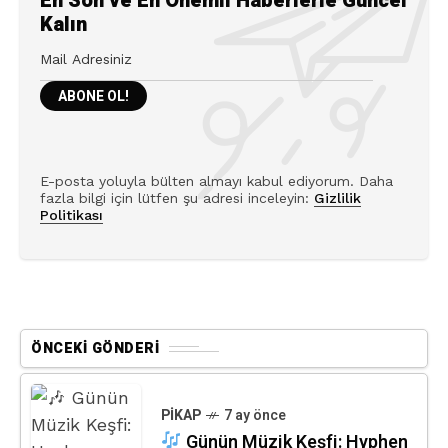
En Son ve En Önemli Haberlerle Güncel
Kalın
E-posta yoluyla bülten almayı kabul ediyorum. Daha
fazla bilgi için lütfen şu adresi inceleyin:
Gizlilik
Politikası
ÖNCEKI GÖNDERI
PIKAP
7 ay önce
Günün Müzik Keşfi: Hyphen