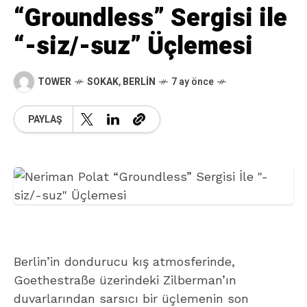
“Groundless” Sergisi ile
“-siz/-suz” Üçlemesi
TOWER
SOKAK
,
BERLIN
7 ay önce
PAYLAŞ
Berlin’in dondurucu kış atmosferinde,
Goethestraße üzerindeki Zilberman’ın
duvarlarından sarsıcı bir üçlemenin son