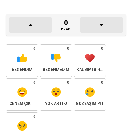
0
PUAN
0
0
0
BEĞENDIM
BEĞENMEDIM
KALBIMI BIRAKTIM
0
0
0
ÇENEM ÇIKTI
YOK ARTIK!
GÖZYAŞIM PIT
0