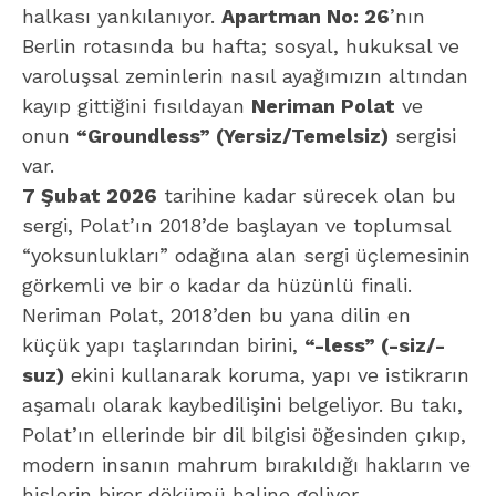
halkası yankılanıyor.
Apartman No: 26
’nın
Berlin rotasında bu hafta; sosyal, hukuksal ve
varoluşsal zeminlerin nasıl ayağımızın altından
kayıp gittiğini fısıldayan
Neriman Polat
ve
onun
“Groundless” (Yersiz/Temelsiz)
sergisi
var.
7 Şubat 2026
tarihine kadar sürecek olan bu
sergi, Polat’ın 2018’de başlayan ve toplumsal
“yoksunlukları” odağına alan sergi üçlemesinin
görkemli ve bir o kadar da hüzünlü finali.
Neriman Polat, 2018’den bu yana dilin en
küçük yapı taşlarından birini,
“-less” (-siz/-
suz)
ekini kullanarak koruma, yapı ve istikrarın
aşamalı olarak kaybedilişini belgeliyor. Bu takı,
Polat’ın ellerinde bir dil bilgisi öğesinden çıkıp,
modern insanın mahrum bırakıldığı hakların ve
hislerin birer dökümü haline geliyor.