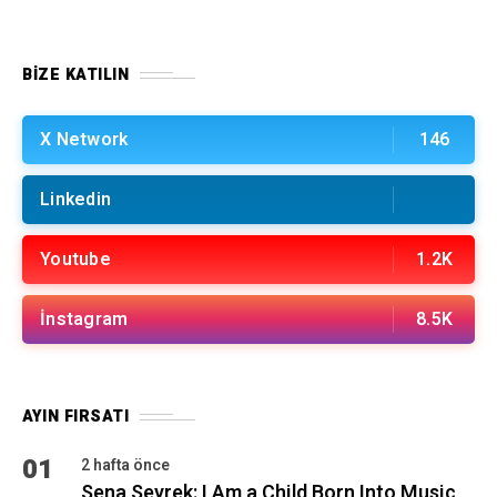
BIZE KATILIN
X Network
146
Linkedin
Youtube
1.2K
İnstagram
8.5K
AYIN FIRSATI
01
2 hafta önce
Sena Seyrek: I Am a Child Born Into Music