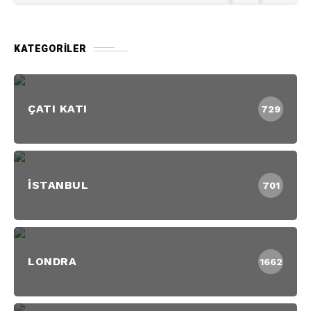
KATEGORILER
ÇATI KATI
729
İSTANBUL
701
LONDRA
1662