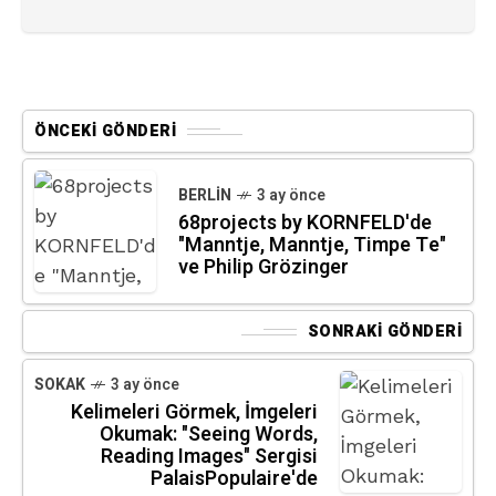
ÖNCEKI GÖNDERI
BERLIN
3 ay önce
68projects by KORNFELD'de
"Manntje, Manntje, Timpe Te"
ve Philip Grözinger
SONRAKI GÖNDERI
SOKAK
3 ay önce
Kelimeleri Görmek, İmgeleri
Okumak: "Seeing Words,
Reading Images" Sergisi
PalaisPopulaire'de