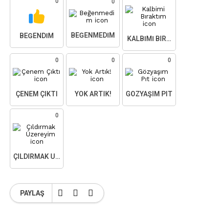
0
0
BEĞENMEDIM
BEĞENDIM
KALBIMI BIRAKTIM
0
0
0
ÇENEM ÇIKTI
YOK ARTIK!
GÖZYAŞIM PIT
0
ÇILDIRMAK ÜZEREYIM
PAYLAŞ