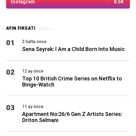
İnstagram
8.5K
AYIN FIRSATI
01
3 hafta önce
Sena Seyrek: I Am a Child Born Into Music
02
12 ay önce
Top 10 British Crime Series on Netflix to
Binge-Watch
03
11 ay önce
Apartment No:26/6 Gen Z Artists Series:
Driton Selmani