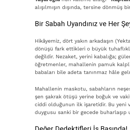
alışılmışın dışında, tersine dönmüş bi
Bir Sabah Uyandınız ve Her Şe
Hikâyemiz, dört yakın arkadaşın (Yekta
dönüşü fark ettikleri o büyük tuhaflıkla
değildir. Nezaket, yerini kabalığa; güle
öğretmenler, mahallenin pamuk kalpli
babaları bile adeta tanınmaz hâle gelmi
Mahallenin maskotu, sabahların neşesi
şen şakrak ötüşü yerine boğuk ve vakit
ciddi olduğunun ilk işaretidir. Bu ye
duygusu sanki bir gecede buharlaşıp 
Değer Dedektifleri İş Başında!