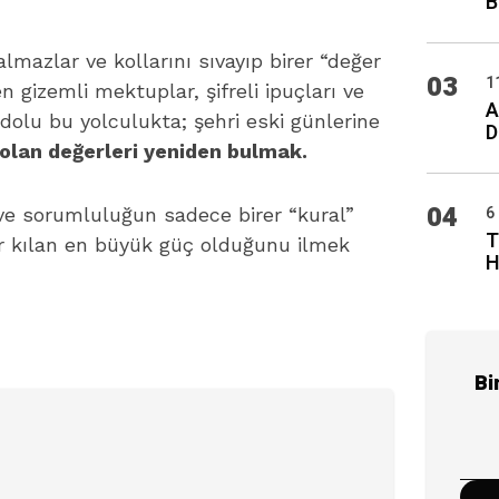
B
mazlar ve kollarını sıvayıp birer “değer
03
1
n gizemli mektuplar, şifreli ipuçları ve
A
 dolu bu yolculukta; şehri eski günlerine
D
olan değerleri yeniden bulmak.
04
6
ve sorumluluğun sadece birer “kural”
T
ir kılan en büyük güç olduğunu ilmek
H
Bi