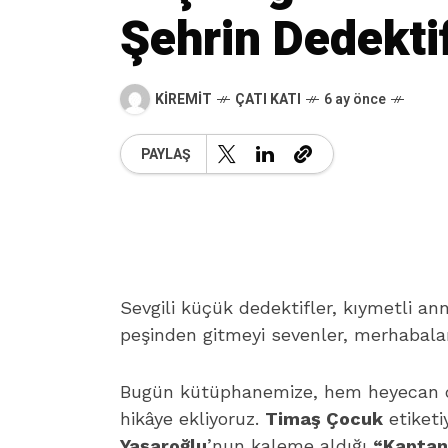
Şehrin Dedektif
KIREMIT
ÇATI KATI
6 ay önce
PAYLAŞ
Sevgili küçük dedektifler, kıymetli a
peşinden gitmeyi sevenler, merhabala
Bugün kütüphanemize, hem heyecan do
hikâye ekliyoruz.
Timaş Çocuk
etiketi
Yaşaroğlu
’nun kaleme aldığı
“Kaptan 