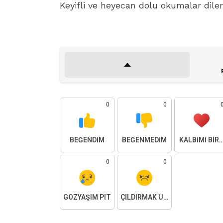
Keyifli ve heyecan dolu okumalar diler
0
0
BEĞENDIM
BEĞENMEDIM
KALBIMI BIR
0
0
GÖZYAŞIM PIT
ÇILDIRMAK ÜZEREYIM