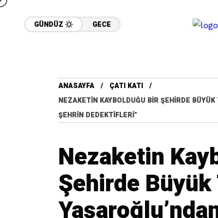
GÜNDÜZ
GECE
ANASAYFA
ÇATI KATI
NEZAKETIN KAYBOLDUĞU BIR ŞEHIRDE BÜYÜK 
ŞEHRIN DEDEKTIFLERI”
Nezaketin Kayb
Şehirde Büyük
Yaşaroğlu’ndan