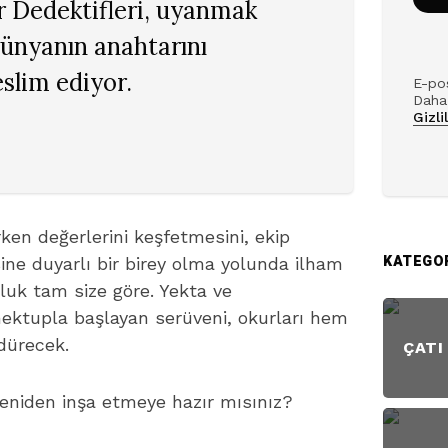
r Dedektifleri, uyanmak
dünyanın anahtarını
eslim ediyor.
E-pos
Daha 
Gizli
en değerlerini keşfetmesini, ekip
KATEGO
ne duyarlı bir birey olma yolunda ilham
uluk tam size göre. Yekta ve
mektupla başlayan serüveni, okurları hem
dürecek.
ÇATI
i yeniden inşa etmeye hazır mısınız?