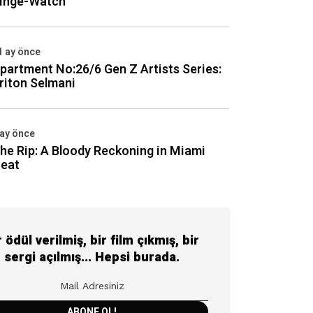
inge-Watch
1 ay önce
partment No:26/6 Gen Z Artists Series:
riton Selmani
 ay önce
he Rip: A Bloody Reckoning in Miami
eat
r ödül verilmiş, bir film çıkmış, bir
sergi açılmış... Hepsi burada.