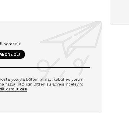
posta yoluyla bülten almayı kabul ediyorum.
a fazla bilgi için lütfen şu adresi inceleyin:
lilik Politikası