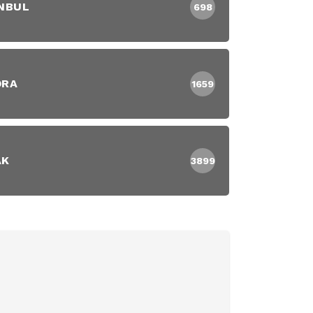
NBUL
698
DRA
1659
AK
3899