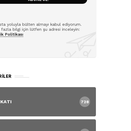
ta yoluyla bülten almayı kabul ediyorum.
fazla bilgi için lütfen şu adresi inceleyin:
lik Politikası
RILER
 KATI
728