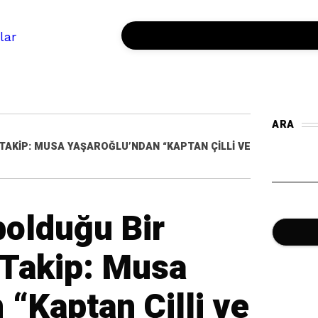
ARA
TAKIP: MUSA YAŞAROĞLU’NDAN “KAPTAN ÇILLI VE
NO-26 PODCAST
olduğu Bir
 Takip: Musa
 “Kaptan Çilli ve