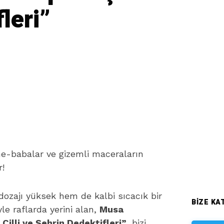
leri”
nne-babalar ve gizemli maceraların
r!
zajı yüksek hem de kalbi sıcacık bir
BIZE KAT
yle raflarda yerini alan,
Musa
Çilli ve Şehrin Dedektifleri”
, bizi