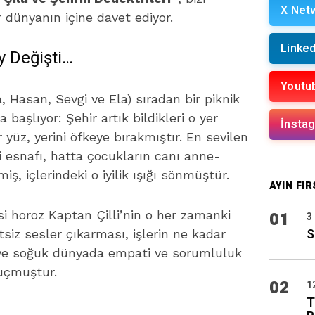
X Net
r dünyanın içine davet ediyor.
Linked
y Değişti…
Youtu
, Hasan, Sevgi ve Ela) sıradan bir piknik
 başlıyor: Şehir artık bildikleri o yer
İnsta
r yüz, yerini öfkeye bırakmıştır. En sevilen
 esnafı, hatta çocukların canı anne-
ş, içlerindeki o iyilik ışığı sönmüştür.
AYIN FIR
 horoz Kaptan Çilli’nin o her zamanki
01
3
S
siz sesler çıkarması, işlerin ne kadar
ni ve soğuk dünyada empati ve sorumluluk
uçmuştur.
02
1
T