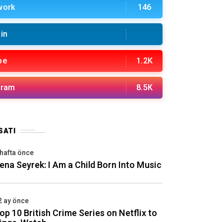
work
146
in
be
1.2K
gram
8.5K
SATI
 hafta önce
ena Seyrek: I Am a Child Born Into Music
2 ay önce
op 10 British Crime Series on Netflix to