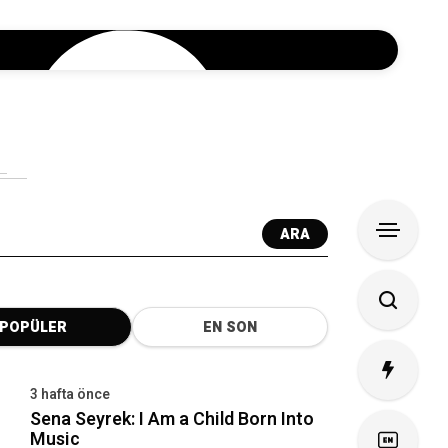
ARA
POPÜLER
EN SON
3 hafta önce
Sena Seyrek: I Am a Child Born Into
Music