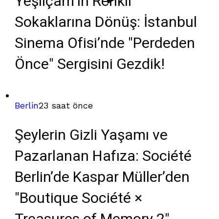
Yeşilçam’ın Renkli
Sokaklarına Dönüş: İstanbul
Sinema Ofisi’nde "Perdeden
Önce" Sergisini Gezdik!
Berlin
23 saat önce
Şeylerin Gizli Yaşamı ve
Pazarlanan Hafıza: Société
Berlin’de Kaspar Müller’den
"Boutique Société ×