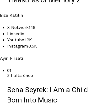
Treasures of Memory 2"
Bize Katılın
X Network
146
Linkedin
Youtube
1.2K
İnstagram
8.5K
Ayın Fırsatı
01
3 hafta önce
Sena Seyrek: I Am a Child
Born Into Music