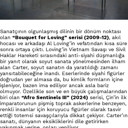
Sanatçının olgunlaşmış dilinin bir dönüm noktası
olan
“Bouquet for Loving” serisi (2009-12)
, akıl
hocası ve arkadaşı Al Loving’in vefatından kısa süre
sonra ortaya çıktı. Loving’in Vietnam Savaşı ve Sivil
Haklar Hareketi sırasındaki anti-siyahi düşmanlığa
bir yanıt olarak soyut sanata yönelmesinden ilham
alan Carter, soyut sanatın da yaratıldığı zamanı
yansıtabileceğine inandı. Eserlerinde siyahi figürler
doğrudan yer almasa da, bu kimlik formların içine
işleniyor, bazen ima ediliyor ancak asla bariz
olmuyor. Özellikle son ve en büyük çalışmalarından
biri olan
“Afro Sentinels III” (2024)
serisi, Çin’in ilk
imparatorunun pişmiş toprak askerlerine benzeyen,
renkli insanlar için koruyucu figürler olarak tasvir
ettiği totemsi savaşçılarıyla dikkat çekiyor. Carter’ın
sanatı, dünyanın eksikliklerini dile getirirken
yakınmak yerine, onları yeniliyor.