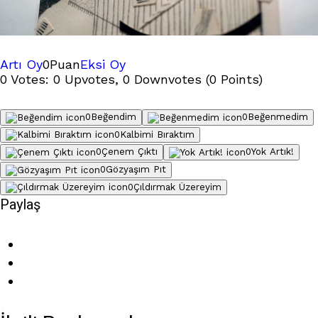
Artı Oy
0
Puan
Eksi Oy
0 Votes: 0 Upvotes, 0 Downvotes (0 Points)
0
Beğendim
0
Beğenmedim
0
Kalbimi Bıraktım
0
Çenem Çıktı
0
Yok Artık!
0
Gözyaşım Pıt
0
Çıldırmak Üzereyim
Paylaş