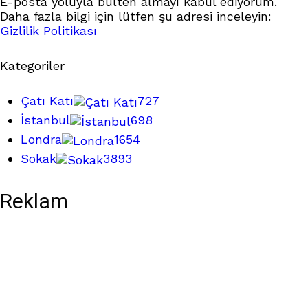
E-posta yoluyla bülten almayı kabul ediyorum.
Daha fazla bilgi için lütfen şu adresi inceleyin:
Gizlilik Politikası
Kategoriler
Çatı Katı
727
İstanbul
698
Londra
1654
Sokak
3893
Reklam