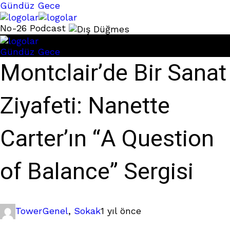
Gündüz
Gece
No-26 Podcast
Gündüz
Gece
Montclair’de Bir Sanat
Ziyafeti: Nanette
Carter’ın “A Question
of Balance” Sergisi
Tower
Genel
,
Sokak
1 yıl önce