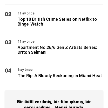
02
11 ay önce
Top 10 British Crime Series on Netflix to
Binge-Watch
03
11 ay önce
Apartment No:26/6 Gen Z Artists Series:
Driton Selmani
04
6 ay önce
The Rip: A Bloody Reckoning in Miami Heat
Bir ödül verilmiş, bir film çıkmış, bir
sergi açılmış... Hepsi burada.