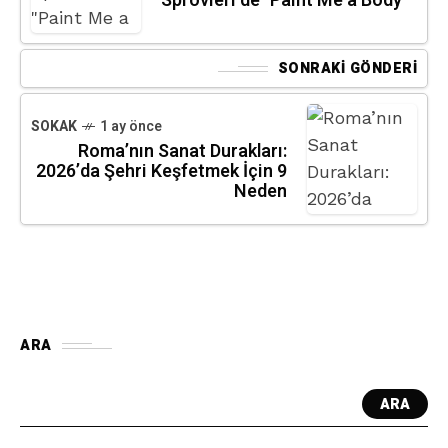
Sprovieri’de "Paint Me a Body"
SONRAKI GÖNDERI
SOKAK
1 ay önce
Roma’nın Sanat Durakları:
2026’da Şehri Keşfetmek İçin 9
Neden
ARA
ARA