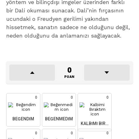
yöntem ve bilinçdışı imgeler üzerinden farklı
bir Dalí okuması sunacak. Dalí’nin fırçasının
ucundaki o Freudyen gerilimi yakından
hissetmek, sanatın sadece ne olduğunu değil,
neden olduğunu da anlamanızı sağlayacak.
0
PUAN
0
0
0
BEĞENDIM
BEĞENMEDIM
KALBIMI BIRAKTIM
0
0
0