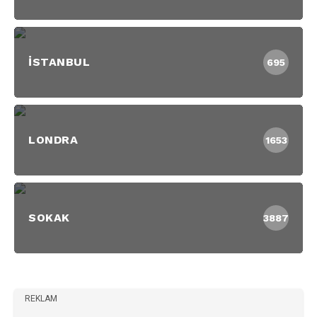
İSTANBUL
695
LONDRA
1653
SOKAK
3887
REKLAM