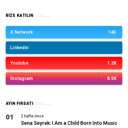
BIZE KATILIN
X Network
146
Linkedin
Youtube
1.2K
İnstagram
8.5K
AYIN FIRSATI
01
2 hafta önce
Sena Seyrek: I Am a Child Born Into Music