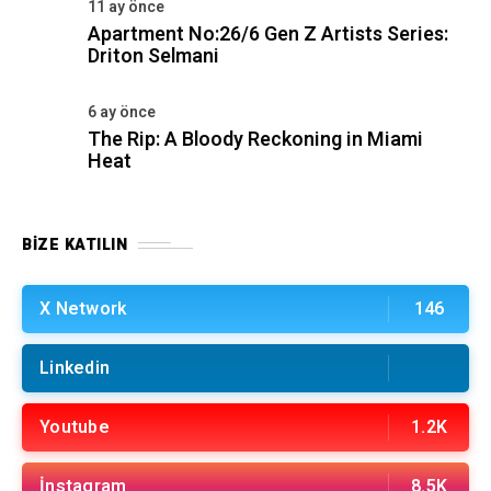
11 ay önce
Apartment No:26/6 Gen Z Artists Series:
Driton Selmani
6 ay önce
The Rip: A Bloody Reckoning in Miami
Heat
BIZE KATILIN
X Network
146
Linkedin
Youtube
1.2K
İnstagram
8.5K