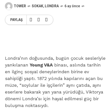
TOWER
SOKAK
,
LONDRA
6 ay önce
PAYLAŞ
Londra’nın doğusunda, bugün çocuk sesleriyle
yankılanan
Young V&A
binası, aslında tarihin
en ilginç sosyal deneylerinden birine ev
sahipliği yaptı. 1872 yılında kapılarını açan bu
müze, “soylular ile işçilerin” aynı çatıda, aynı
eserlere bakarak yan yana yürüdüğü, Viktorya
dönemi Londra’sı için hayal edilmesi güç bir
buluşma noktasıydı.