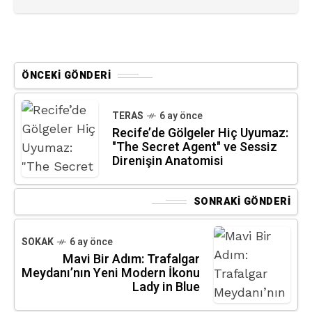
ÖNCEKI GÖNDERI
TERAS
6 ay önce
Recife’de Gölgeler Hiç Uyumaz:
"The Secret Agent" ve Sessiz
Direnişin Anatomisi
SONRAKI GÖNDERI
SOKAK
6 ay önce
Mavi Bir Adım: Trafalgar
Meydanı’nın Yeni Modern İkonu
Lady in Blue