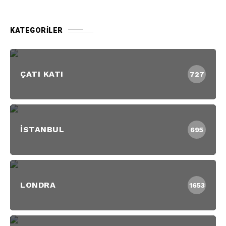
KATEGORILER
ÇATI KATI
727
İSTANBUL
695
LONDRA
1653