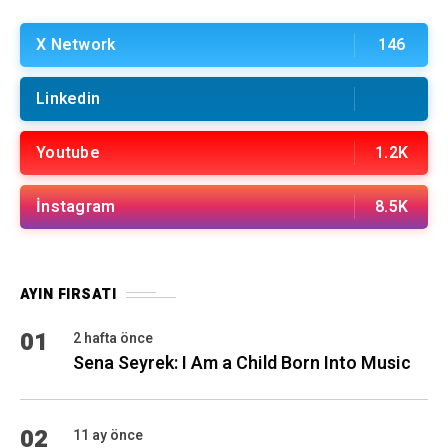
X Network
146
Linkedin
Youtube
1.2K
İnstagram
8.5K
AYIN FIRSATI
01
2 hafta önce
Sena Seyrek: I Am a Child Born Into Music
02
11 ay önce