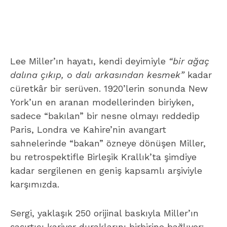
Lee Miller’ın hayatı, kendi deyimiyle
“bir ağaç
dalına çıkıp, o dalı arkasından kesmek”
kadar
cüretkâr bir serüven.
1920’lerin sonunda New
York’un en aranan modellerinden biriyken,
sadece “bakılan” bir nesne olmayı reddedip
Paris, Londra ve Kahire’nin avangart
sahnelerinde “bakan” özneye dönüşen Miller,
bu retrospektifle Birleşik Krallık’ta şimdiye
kadar sergilenen en geniş kapsamlı arşiviyle
karşımızda.
Sergi, yaklaşık 250 orijinal baskıyla Miller’ın
şaşırtıcı kariyer duraklarını birbirine bağlıyor: