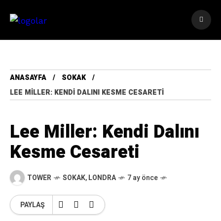
ANASAYFA
SOKAK
LEE MILLER: KENDI DALINI KESME CESARETI
Lee Miller: Kendi Dalını
Kesme Cesareti
TOWER
SOKAK
,
LONDRA
7 ay önce
PAYLAŞ