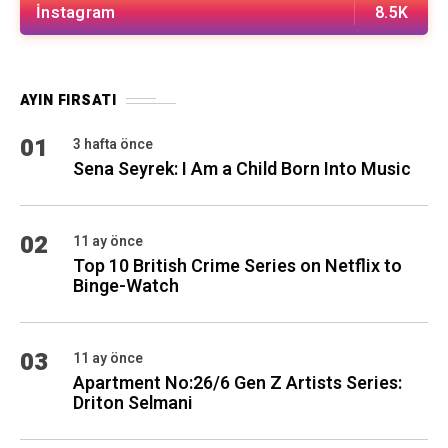
İnstagram
8.5K
AYIN FIRSATI
01
3 hafta önce
Sena Seyrek: I Am a Child Born Into Music
02
11 ay önce
Top 10 British Crime Series on Netflix to
Binge-Watch
03
11 ay önce
Apartment No:26/6 Gen Z Artists Series:
Driton Selmani