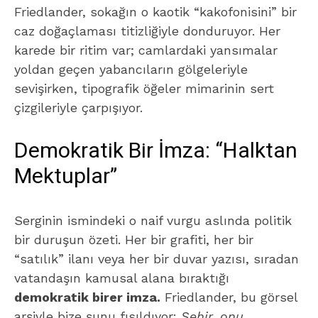
Friedlander, sokağın o kaotik “kakofonisini” bir
caz doğaçlaması titizliğiyle donduruyor. Her
karede bir ritim var; camlardaki yansımalar
yoldan geçen yabancıların gölgeleriyle
sevişirken, tipografik öğeler mimarinin sert
çizgileriyle çarpışıyor.
Demokratik Bir İmza: “Halktan
Mektuplar”
Serginin ismindeki o naif vurgu aslında politik
bir duruşun özeti. Her bir grafiti, her bir
“satılık” ilanı veya her bir duvar yazısı, sıradan
vatandaşın kamusal alana bıraktığı
demokratik birer imza.
Friedlander, bu görsel
arşivle bize şunu fısıldıyor:
Şehir, onu