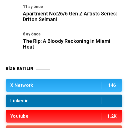
11 ay önce
Apartment No:26/6 Gen Z Artists Series:
Driton Selmani
6 ay önce
The Rip: A Bloody Reckoning in Miami
Heat
BIZE KATILIN
X Network
146
Linkedin
Youtube
1.2K