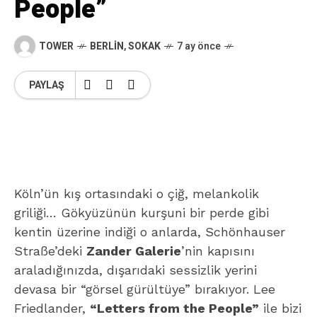
People”
TOWER
BERLIN
,
SOKAK
7 ay önce
PAYLAŞ
Köln’ün kış ortasındaki o çiğ, melankolik
griliği… Gökyüzünün kurşuni bir perde gibi
kentin üzerine indiği o anlarda, Schönhauser
Straße’deki
Zander Galerie
’nin kapısını
araladığınızda, dışarıdaki sessizlik yerini
devasa bir “görsel gürültüye” bırakıyor. Lee
Friedlander,
“Letters from the People”
ile bizi