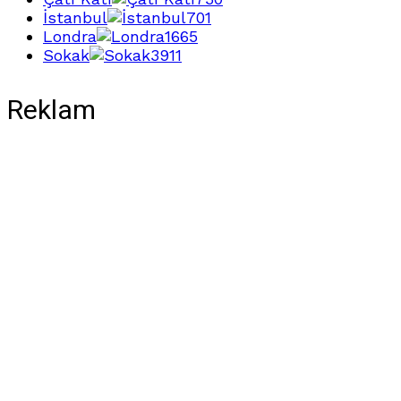
İstanbul
701
Londra
1665
Sokak
3911
Reklam