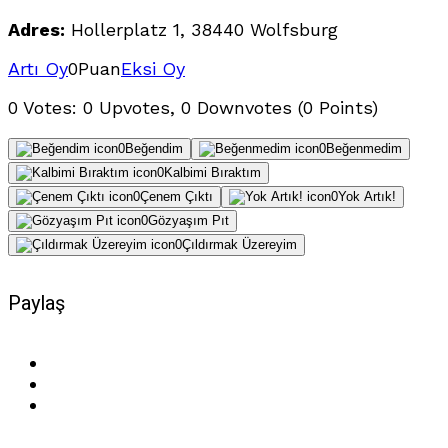
Adres:
Hollerplatz 1, 38440 Wolfsburg
Artı Oy
0
Puan
Eksi Oy
0 Votes: 0 Upvotes, 0 Downvotes (0 Points)
0
Beğendim
0
Beğenmedim
0
Kalbimi Bıraktım
0
Çenem Çıktı
0
Yok Artık!
0
Gözyaşım Pıt
0
Çıldırmak Üzereyim
Paylaş