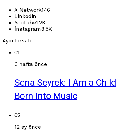
X Network
146
Linkedin
Youtube
1.2K
İnstagram
8.5K
Ayın Fırsatı
01
3 hafta önce
Sena Seyrek: I Am a Child
Born Into Music
02
12 ay önce