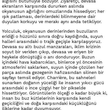
algısını bütünüyle bozuyor. Ziyaretçi, devasa
ekranların karşısında dururken aslında
okyanusun ağırlığını omuzlarında hissediyor; her
ışık patlaması, derinlerdeki bilinmeyene dair
duyulan korkuyu ve merakı aynı anda tetikliyor.
Yolculuk, okyanusun derinlerinden buzulların
eridiği o hüzünlü sınıra doğru kaydığında, suyun
halleri arasındaki o trajik geçişle karşılaşıyoruz.
Devasa su altı buzul manzaraları, iklim krizinin
soyut bir veriden çıkıp, devasa ve eriyen bir
heykele dönüştüğü o anı donduruyor. Buzun
içindeki hava kabarcıkları, binlerce yıl öncesinin
atmosferini saklarken, suyun içinde çözülen her
parça aslında gezegenin hafızasından silinen bir
sayfayı temsil ediyor. Charrière, bu sahneleri
sunarken doğanın yüceliği ile insanın yıkıcı gücü
arasındaki o ince çizgiyi her bir pikselde
hissettiriyor. Görüntülerin ölçeği o kadar büyük ki,
insan bu buz kütlelerinin karşısında kendi
geçiciliğini ve doğa karşısındaki küçüklüğünü
iliklerine kadar duyumsuyor.