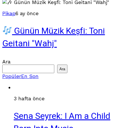
Pikap
6 ay önce
Günün Müzik Keşfi: Toni
Geitani "Wahj"
Ara
Ara
Popüler
En Son
3 hafta önce
Sena Seyrek: I Am a Child