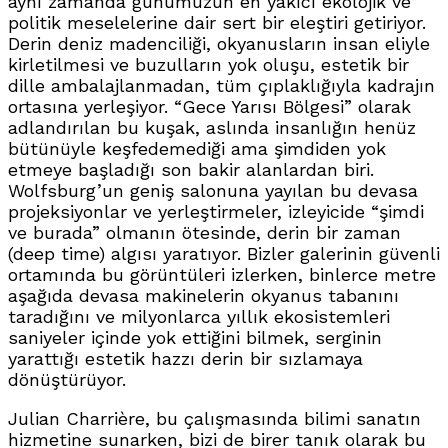
aynı zamanda günümüzün en yakıcı ekolojik ve
politik meselelerine dair sert bir eleştiri getiriyor.
Derin deniz madenciliği, okyanusların insan eliyle
kirletilmesi ve buzulların yok oluşu, estetik bir
dille ambalajlanmadan, tüm çıplaklığıyla kadrajın
ortasına yerleşiyor. “Gece Yarısı Bölgesi” olarak
adlandırılan bu kuşak, aslında insanlığın henüz
bütünüyle keşfedemediği ama şimdiden yok
etmeye başladığı son bakir alanlardan biri.
Wolfsburg’un geniş salonuna yayılan bu devasa
projeksiyonlar ve yerleştirmeler, izleyicide “şimdi
ve burada” olmanın ötesinde, derin bir zaman
(deep time) algısı yaratıyor. Bizler galerinin güvenli
ortamında bu görüntüleri izlerken, binlerce metre
aşağıda devasa makinelerin okyanus tabanını
taradığını ve milyonlarca yıllık ekosistemleri
saniyeler içinde yok ettiğini bilmek, serginin
yarattığı estetik hazzı derin bir sızlamaya
dönüştürüyor.
Julian Charrière, bu çalışmasında bilimi sanatın
hizmetine sunarken, bizi de birer tanık olarak bu