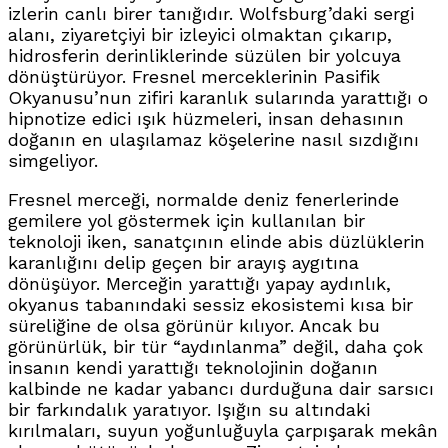
izlerin canlı birer tanığıdır. Wolfsburg’daki sergi
alanı, ziyaretçiyi bir izleyici olmaktan çıkarıp,
hidrosferin derinliklerinde süzülen bir yolcuya
dönüştürüyor. Fresnel merceklerinin Pasifik
Okyanusu’nun zifiri karanlık sularında yarattığı o
hipnotize edici ışık hüzmeleri, insan dehasının
doğanın en ulaşılamaz köşelerine nasıl sızdığını
simgeliyor.
Fresnel merceği, normalde deniz fenerlerinde
gemilere yol göstermek için kullanılan bir
teknoloji iken, sanatçının elinde abis düzlüklerin
karanlığını delip geçen bir arayış aygıtına
dönüşüyor. Merceğin yarattığı yapay aydınlık,
okyanus tabanındaki sessiz ekosistemi kısa bir
süreliğine de olsa görünür kılıyor. Ancak bu
görünürlük, bir tür “aydınlanma” değil, daha çok
insanın kendi yarattığı teknolojinin doğanın
kalbinde ne kadar yabancı durduğuna dair sarsıcı
bir farkındalık yaratıyor. Işığın su altındaki
kırılmaları, suyun yoğunluğuyla çarpışarak mekân