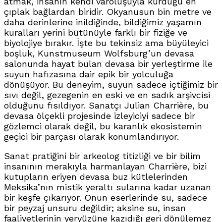
atmak, insanın kendi varoluşuyla kurduğu en
çıplak bağlardan biridir. Okyanusun bin metre ve
daha derinlerine inildiğinde, bildiğimiz yaşamın
kuralları yerini bütünüyle farklı bir fiziğe ve
biyolojiye bırakır. İşte bu tekinsiz ama büyüleyici
boşluk, Kunstmuseum Wolfsburg’un devasa
salonunda hayat bulan devasa bir yerleştirme ile
suyun hafızasına dair epik bir yolculuğa
dönüşüyor. Bu deneyim, suyun sadece içtiğimiz bir
sıvı değil, gezegenin en eski ve en sadık arşivcisi
olduğunu fısıldıyor. Sanatçı Julian Charrière, bu
devasa ölçekli projesinde izleyiciyi sadece bir
gözlemci olarak değil, bu karanlık ekosistemin
geçici bir parçası olarak konumlandırıyor.
Sanat pratiğini bir arkeolog titizliği ve bir bilim
insanının merakıyla harmanlayan Charrière, bizi
kutupların eriyen devasa buz kütlelerinden
Meksika’nın mistik yeraltı sularına kadar uzanan
bir keşfe çıkarıyor. Onun eserlerinde su, sadece
bir peyzaj unsuru değildir; aksine su, insan
faaliyetlerinin yeryüzüne kazıdığı geri dönülemez