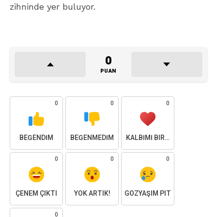
zihninde yer buluyor.
0
PUAN
0
0
0
BEĞENDIM
BEĞENMEDIM
KALBIMI BIRAKTIM
0
0
0
ÇENEM ÇIKTI
YOK ARTIK!
GÖZYAŞIM PIT
0