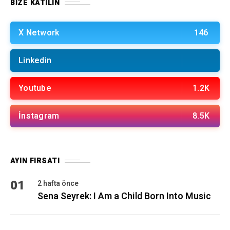
BIZE KATILIN
X Network
146
Linkedin
Youtube
1.2K
İnstagram
8.5K
AYIN FIRSATI
01
2 hafta önce
Sena Seyrek: I Am a Child Born Into Music