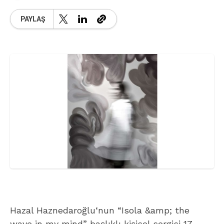
PAYLAŞ
Hazal Haznedaroğlu‘nun “Isola &amp; the
wave in my mind” başlıklı kişisel sergisi 17