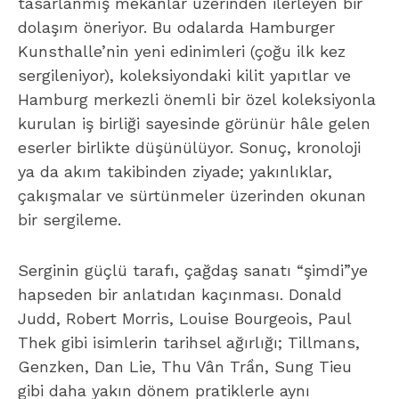
tasarlanmış mekânlar üzerinden ilerleyen bir
dolaşım öneriyor. Bu odalarda Hamburger
Kunsthalle’nin yeni edinimleri (çoğu ilk kez
sergileniyor), koleksiyondaki kilit yapıtlar ve
Hamburg merkezli önemli bir özel koleksiyonla
kurulan iş birliği sayesinde görünür hâle gelen
eserler birlikte düşünülüyor. Sonuç, kronoloji
ya da akım takibinden ziyade; yakınlıklar,
çakışmalar ve sürtünmeler üzerinden okunan
bir sergileme.
Serginin güçlü tarafı, çağdaş sanatı “şimdi”ye
hapseden bir anlatıdan kaçınması. Donald
Judd, Robert Morris, Louise Bourgeois, Paul
Thek gibi isimlerin tarihsel ağırlığı; Tillmans,
Genzken, Dan Lie, Thu Vân Trần, Sung Tieu
gibi daha yakın dönem pratiklerle aynı