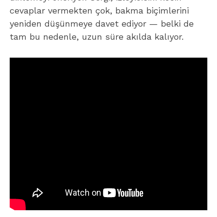
cevaplar vermekten çok, bakma biçimlerini
yeniden düşünmeye davet ediyor — belki de
tam bu nedenle, uzun süre akılda kalıyor.