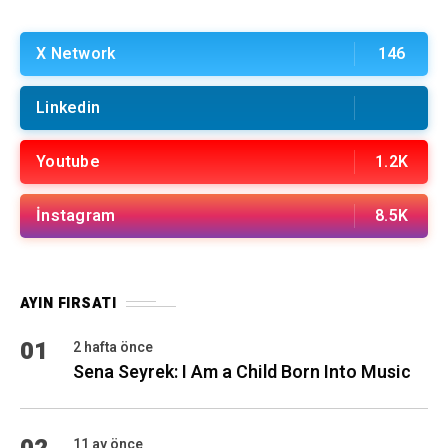
X Network
146
Linkedin
Youtube
1.2K
İnstagram
8.5K
AYIN FIRSATI
01
2 hafta önce
Sena Seyrek: I Am a Child Born Into Music
11 ay önce