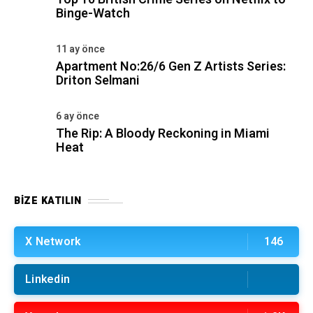
Binge-Watch
11 ay önce
Apartment No:26/6 Gen Z Artists Series:
Driton Selmani
6 ay önce
The Rip: A Bloody Reckoning in Miami
Heat
BIZE KATILIN
X Network
146
Linkedin