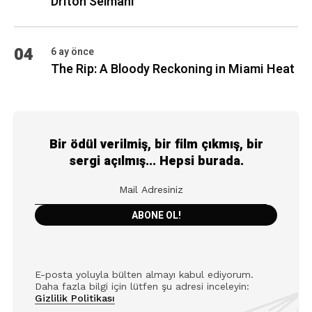
Driton Selmani
04
6 ay önce
The Rip: A Bloody Reckoning in Miami Heat
Bir ödül verilmiş, bir film çıkmış, bir
sergi açılmış... Hepsi burada.
E-posta yoluyla bülten almayı kabul ediyorum.
Daha fazla bilgi için lütfen şu adresi inceleyin:
Gizlilik Politikası