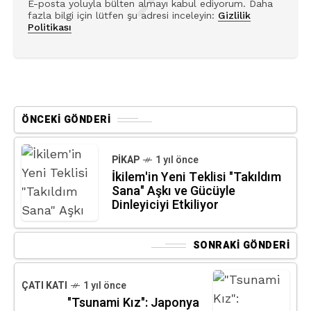
E-posta yoluyla bülten almayı kabul ediyorum. Daha
fazla bilgi için lütfen şu adresi inceleyin:
Gizlilik
Politikası
ÖNCEKI GÖNDERI
PIKAP
1 yıl önce
İkilem'in Yeni Teklisi "Takıldım
Sana" Aşkı ve Gücüyle
Dinleyiciyi Etkiliyor
SONRAKI GÖNDERI
ÇATI KATI
1 yıl önce
"Tsunami Kız": Japonya