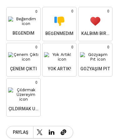
0
0
0
BEĞENDIM
BEĞENMEDIM
KALBIMI BIRAKTIM
0
0
0
ÇENEM ÇIKTI
YOK ARTIK!
GÖZYAŞIM PIT
0
ÇILDIRMAK ÜZEREYIM
PAYLAŞ