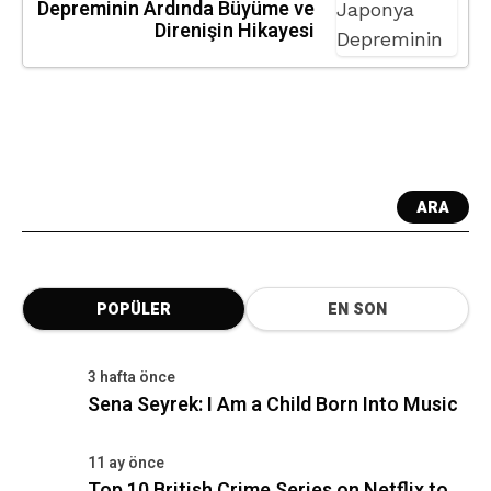
Depreminin Ardında Büyüme ve
Direnişin Hikayesi
ARA
POPÜLER
EN SON
3 hafta önce
Sena Seyrek: I Am a Child Born Into Music
11 ay önce
Top 10 British Crime Series on Netflix to