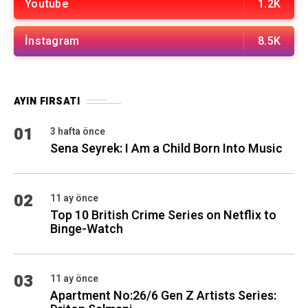
Youtube
1.2K
İnstagram
8.5K
AYIN FIRSATI
01
3 hafta önce
Sena Seyrek: I Am a Child Born Into Music
02
11 ay önce
Top 10 British Crime Series on Netflix to
Binge-Watch
03
11 ay önce
Apartment No:26/6 Gen Z Artists Series: