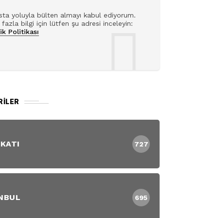
ta yoluyla bülten almayı kabul ediyorum.
fazla bilgi için lütfen şu adresi inceleyin:
lik Politikası
RILER
 KATI
727
NBUL
695