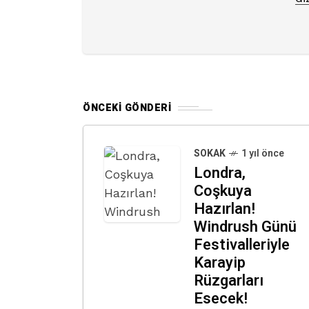
ÖNCEKI GÖNDERI
SOKAK
1 yıl önce
Londra,
Coşkuya
Hazırlan!
Windrush Günü
Festivalleriyle
Karayip
Rüzgarları
Esecek!