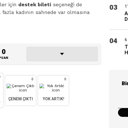
ler için
destek bileti
seçeneği de
03
1
a fazla kadının sahnede var olmasına
A
D
04
6
T
0
H
PUAN
0
0
0
Bi
ÇENEM ÇIKTI
YOK ARTIK!
AKTIM