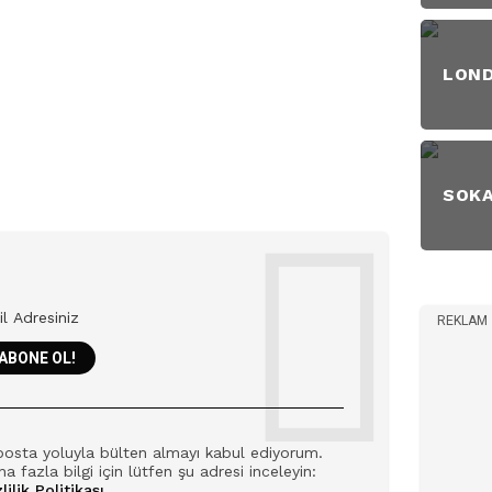
LON
SOK
REKLAM
posta yoluyla bülten almayı kabul ediyorum.
a fazla bilgi için lütfen şu adresi inceleyin:
lilik Politikası