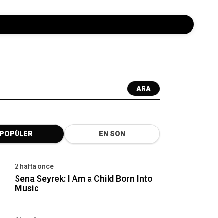
ARA
POPÜLER
EN SON
2 hafta önce
Sena Seyrek: I Am a Child Born Into
Music