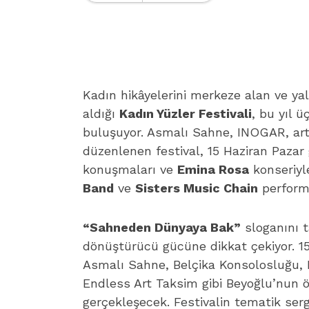
Kadın hikâyelerini merkeze alan ve ya
aldığı
Kadın Yüzler Festivali
, bu yıl 
buluşuyor. Asmalı Sahne, INOGAR, artb
düzenlenen festival, 15 Haziran Pazar
konuşmaları ve
Emina Rosa
konseriyle
Band
ve
Sisters Music Chain
performa
“Sahneden Dünyaya Bak”
sloganını ta
dönüştürücü gücüne dikkat çekiyor. 15
Asmalı Sahne, Belçika Konsolosluğu, 
Endless Art Taksim gibi Beyoğlu’nun 
gerçekleşecek. Festivalin tematik serg