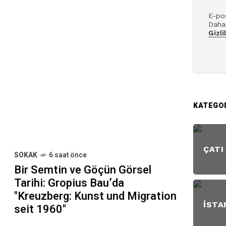
E-pos
Daha 
Gizli
KATEGO
ÇATI
SOKAK
6 saat önce
Bir Semtin ve Göçün Görsel
Tarihi: Gropius Bau’da
"Kreuzberg: Kunst und Migration
İSTA
seit 1960"