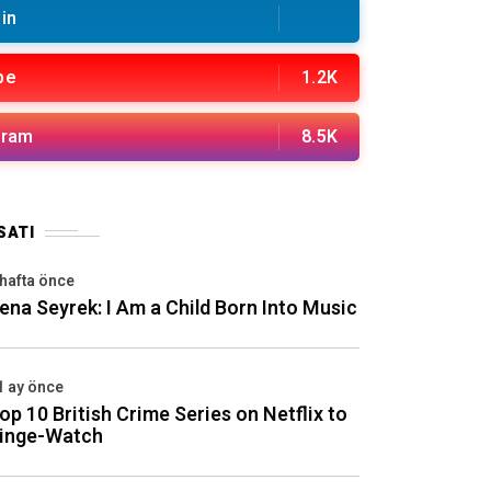
in
be
1.2K
gram
8.5K
SATI
 hafta önce
ena Seyrek: I Am a Child Born Into Music
1 ay önce
op 10 British Crime Series on Netflix to
inge-Watch