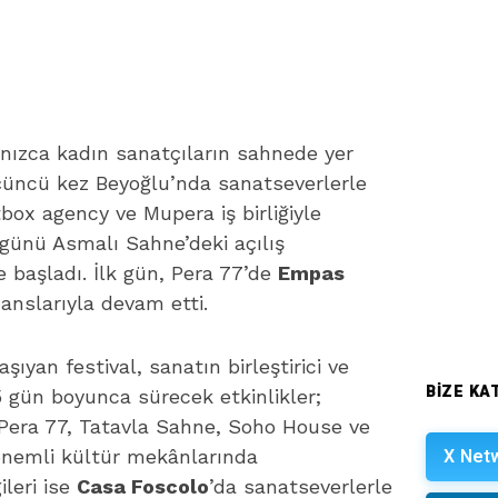
lnızca kadın sanatçıların sahnede yer
üçüncü kez Beyoğlu’nda sanatseverlerle
ox agency ve Mupera iş birliğiyle
 günü Asmalı Sahne’deki açılış
 başladı. İlk gün, Pera 77’de
Empas
nslarıyla devam etti.
şıyan festival, sanatın birleştirici ve
BIZE KAT
 gün boyunca sürecek etkinlikler;
Pera 77, Tatavla Sahne, Soho House ve
X Net
önemli kültür mekânlarında
ileri ise
Casa Foscolo
’da sanatseverlerle