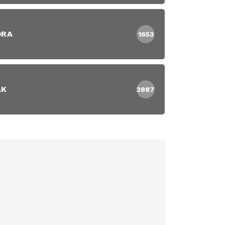
DRA
1653
AK
3887