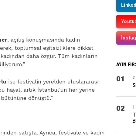
Linked
Youtu
İnsta
ner
, açılış konuşmasında kadın
erek, toplumsal eşitsizliklere dikkat
bir kadından daha özgür. Tüm kadınların
iliyorum.”
AYIN FIR
01
2
rlu
ise festivalin yerelden uluslararası
S
 bu hayal, artık İstanbul’un her yerine
r bütününe dönüştü.”
02
1
T
B
inden satışta. Ayrıca, festivale ve kadın