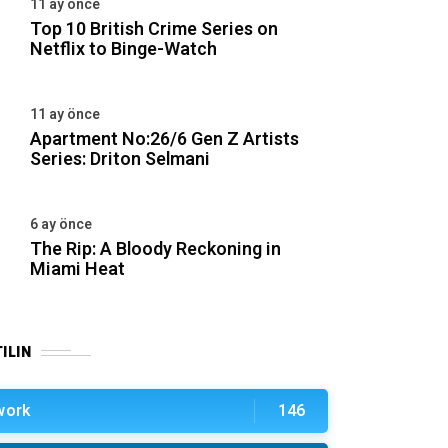
11 ay önce
Top 10 British Crime Series on
Netflix to Binge-Watch
11 ay önce
Apartment No:26/6 Gen Z Artists
Series: Driton Selmani
6 ay önce
The Rip: A Bloody Reckoning in
Miami Heat
ILIN
work
146