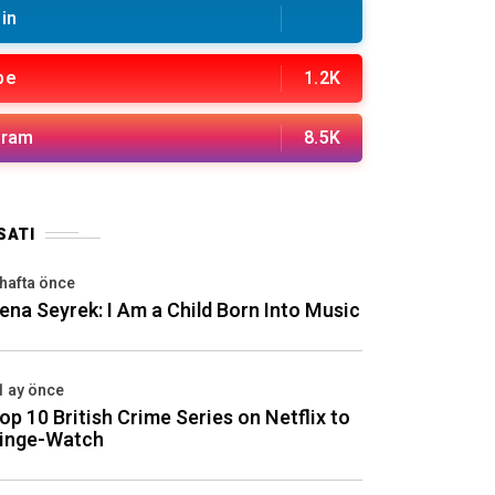
in
be
1.2K
gram
8.5K
SATI
 hafta önce
ena Seyrek: I Am a Child Born Into Music
1 ay önce
op 10 British Crime Series on Netflix to
inge-Watch