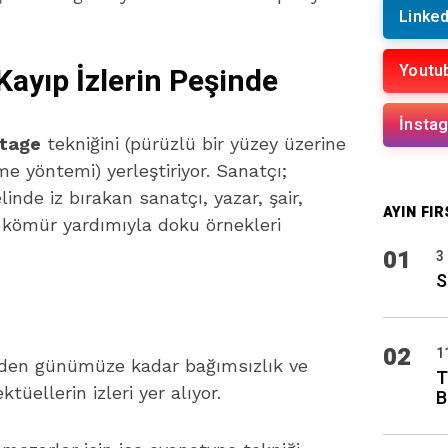
Linked
Youtu
Kayıp İzlerin Peşinde
İnsta
ttage
tekniğini (pürüzlü bir yüzey üzerine
 yöntemi) yerleştiriyor. Sanatçı;
inde iz bırakan sanatçı, yazar, şair,
AYIN FIR
n kömür yardımıyla doku örnekleri
01
3
S
02
1
en günümüze kadar bağımsızlık ve
T
üellerin izleri yer alıyor.
B