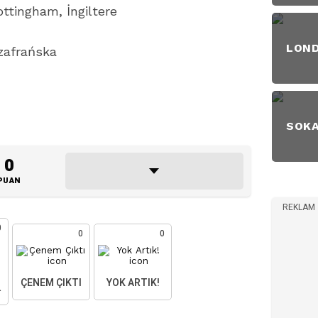
tingham, İngiltere
LON
zafrańska
SOK
0
PUAN
REKLAM
0
0
0
ÇENEM ÇIKTI
YOK ARTIK!
AKTIM