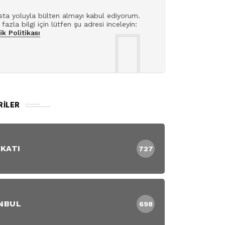
ta yoluyla bülten almayı kabul ediyorum.
fazla bilgi için lütfen şu adresi inceleyin:
lik Politikası
RILER
 KATI
727
NBUL
698