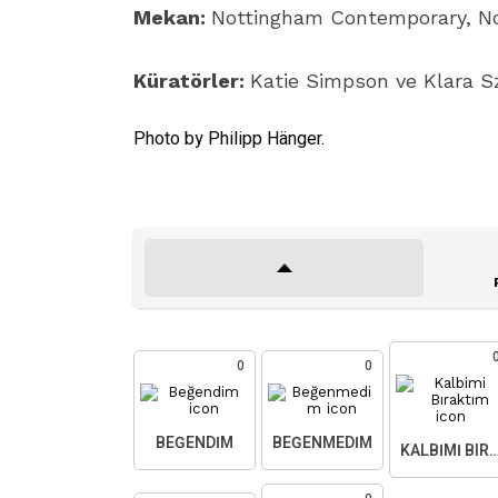
Mekan:
Nottingham Contemporary, Not
Küratörler:
Katie Simpson ve Klara S
Photo by Philipp Hänger.
0
0
BEĞENDIM
BEĞENMEDIM
KALBIMI BIR