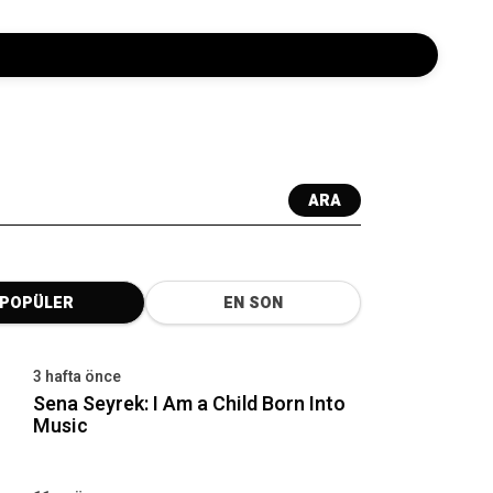
ARA
POPÜLER
EN SON
3 hafta önce
Sena Seyrek: I Am a Child Born Into
Music