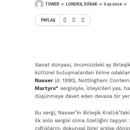
TOWER
LONDRA
,
SOKAK
6 ay önce
PAYLAŞ
Sanat dünyası, önümüzdeki ay Birleşik
kültürel buluşmalardan birine odakl
Nasser
(d. 1990), Nottingham Contem
Martyrs”
sergisiyle, izleyicileri yas,
düşünmeye davet eden devasa bir yerl
Bu sergi, Nasser’in Birleşik Krallık’
ilk solo sergisi olma özelliğini taşıyor.
S
çığlıklarını dokunsal birer arşive dönü