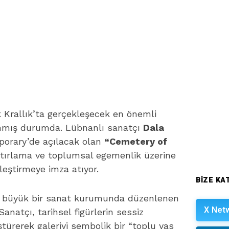
 Krallık’ta gerçekleşecek en önemli
anmış durumda.
Lübnanlı sanatçı
Dala
porary’de açılacak olan
“Cemetery of
 hatırlama ve toplumsal egemenlik üzerine
eştirmeye imza atıyor.
BIZE KAT
taki büyük bir sanat kurumunda düzenlenen
X Net
anatçı, tarihsel figürlerin sessiz
ştürerek galeriyi sembolik bir “toplu yas