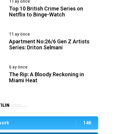
11 ay önce
Top 10 British Crime Series on
Netflix to Binge-Watch
11 ay önce
Apartment No:26/6 Gen Z Artists
Series: Driton Selmani
6 ay önce
The Rip: A Bloody Reckoning in
Miami Heat
ILIN
work
146