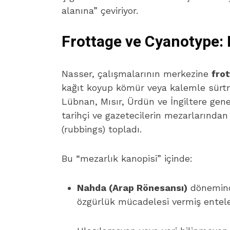
alanına” çeviriyor.
Frottage ve Cyanotype: 
Nasser, çalışmalarının merkezine
fro
kağıt koyup kömür veya kalemle sürtme
Lübnan, Mısır, Ürdün ve İngiltere genel
tarihçi ve gazetecilerin mezarlarında
(rubbings) topladı.
Bu “mezarlık kanopisi” içinde:
Nahda (Arap Rönesansı)
dönemind
özgürlük mücadelesi vermiş entelekt