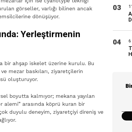
mezarlar için ise cyanotype tekniği
03
1
rulan görseller, varlığı bilinen ancak
A
emsilcilerine dönüşüyor.
D
ında: Yerleştirmenin
04
6
T
H
a bir ahşap iskelet üzerine kurulu. Bu
ve mezar baskıları, ziyaretçilerin
sü oluşturuyor.
Bi
örsel boyutta kalmıyor; mekana yayılan
er alemi” arasında köprü kuran bir
 çok duyulu deneyim, ziyaretçiyi direniş ve
ğlıyor.