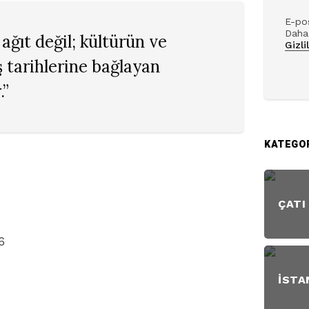
E-pos
Daha 
 ağıt değil; kültürün ve
Gizli
iş tarihlerine bağlayan
.”
KATEGO
ÇATI
6
İSTA