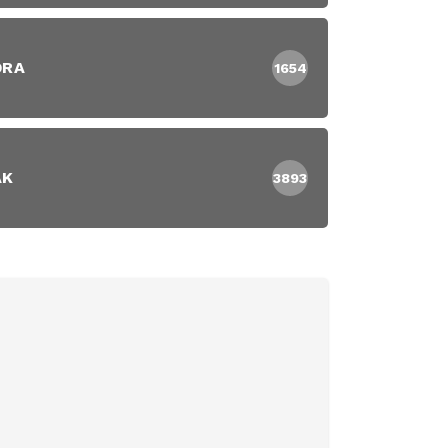
DRA
1654
AK
3893