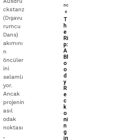
Ausdru
nc
ckstanz
e
(Dışavu
T
h
rumcu
e
Dans)
Ri
akımını
p:
A
n
Bl
öncüler
o
ini
o
d
selamlı
y
yor.
R
Ancak
e
c
projenin
k
asıl
o
ni
odak
n
noktası
g
,
in