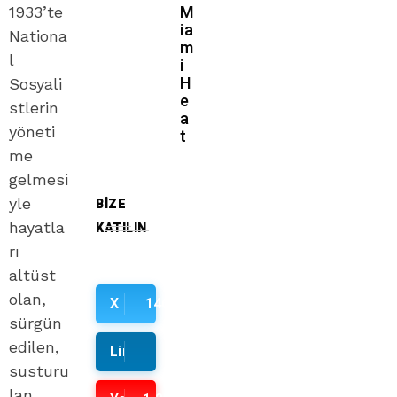
M
1933’te
ia
Nationa
m
l
i
H
Sosyali
e
stlerin
a
yöneti
t
me
gelmesi
yle
BIZE
hayatla
KATILIN
rı
altüst
olan,
X Network
146
sürgün
edilen,
Linkedin
susturu
lan