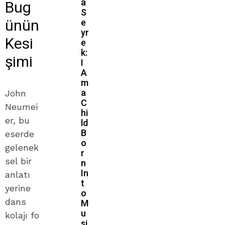
a
Bug
S
ünün
e
yr
Kesi
e
k:
şimi
I
A
m
a
John
C
Neumei
hi
er, bu
ld
B
eserde
o
gelenek
r
sel bir
n
In
anlatı
t
yerine
o
dans
M
u
kolajı fo
si