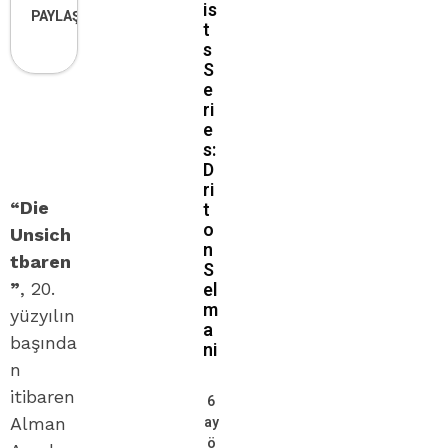
is
PAYLAŞ
t
s
S
e
ri
e
s:
D
ri
“Die
t
o
Unsich
n
tbaren
S
el
”
, 20.
m
yüzyılın
a
başında
ni
n
itibaren
6
ay
Alman
ö