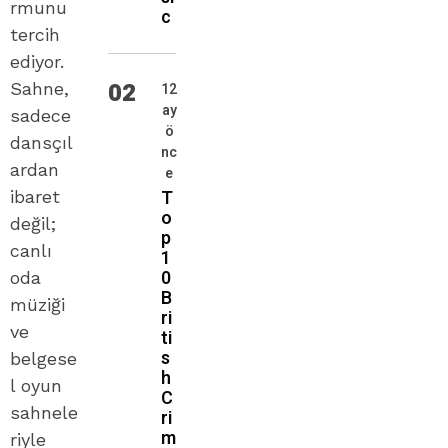
rmunu
c
tercih
ediyor.
02
Sahne,
12
ay
sadece
ö
dansçıl
nc
ardan
e
T
ibaret
o
değil;
p
canlı
1
0
oda
B
müziği
ri
ve
ti
s
belgese
h
l oyun
C
sahnele
ri
m
riyle