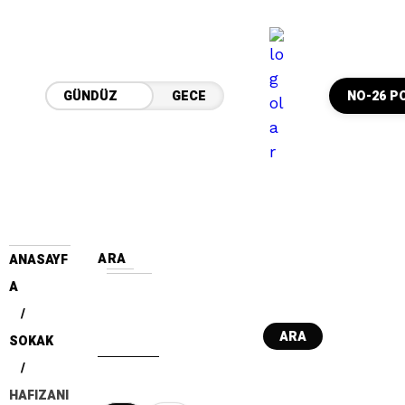
GÜNDÜZ
GECE
NO-26 P
ARA
ANASAYF
A
ARA
SOKAK
HAFIZANI