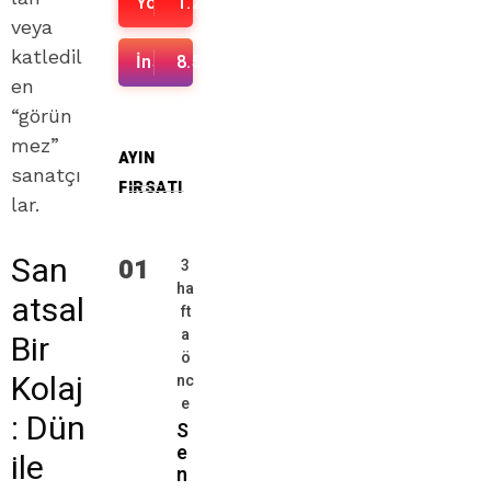
Youtube
1.2K
veya
katledil
İnstagram
8.5K
en
“görün
mez”
AYIN
sanatçı
FIRSATI
lar.
San
01
3
ha
atsal
ft
a
Bir
ö
Kolaj
nc
e
: Dün
S
e
ile
n