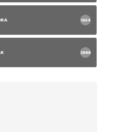
DRA
1654
AK
3888