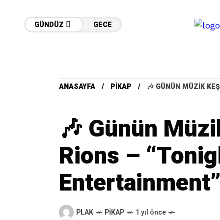
GÜNDÜZ
GECE
ANASAYFA
PIKAP
🎶 GÜNÜN MÜZIK KEŞ
🎶 Günün Müzik
Rions – “Tonig
Entertainment
PLAK
PIKAP
1 yıl önce