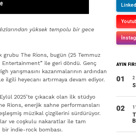
Linked
Youtu
ldızlarından yüksek tempolu bir gece
İnsta
-rock grubu The Rions, bugün (25 Temmuz
t’s Entertainment” ile geri döndü. Genç
AYIN FIR
High yarışmasını kazanmalarının ardından
01
2
yle ilgili heyecanı artırmaya devam ediyor.
S
Eylül 2025’te çıkacak olan ilk stüdyo
he Rions, enerjik sahne performansları
02
1
şleşmiş müzikal çizgilerini sürdürüyor.
T
B
vullar ve coşkulu nakaratlar ile tam
 bir indie-rock bombası.