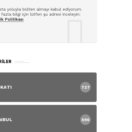
ta yoluyla bülten almayı kabul ediyorum.
fazla bilgi için lütfen şu adresi inceleyin:
lik Politikası
RILER
 KATI
727
NBUL
696