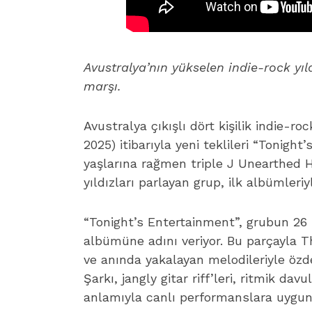
Avustralya’nın yükselen indie-rock yı
marşı.
Avustralya çıkışlı dört kişilik indie
2025) itibarıyla yeni teklileri “Tonigh
yaşlarına rağmen triple J Unearthed 
yıldızları parlayan grup, ilk albümleri
“Tonight’s Entertainment”, grubun 26 
albümüne adını veriyor. Bu parçayla T
ve anında yakalayan melodileriyle özde
Şarkı, jangly gitar riff’leri, ritmik da
anlamıyla canlı performanslara uygun