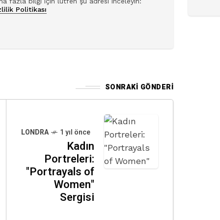
a fazla bilgi için lütfen şu adresi inceleyin:
lilik Politikası
SONRAKI GÖNDERI
LONDRA
1 yıl önce
Kadın
Portreleri:
"Portrayals of
Women"
Sergisi