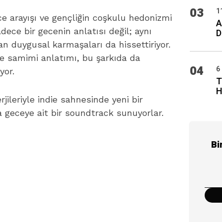
03
1
nce arayışı ve gençliğin coşkulu hedonizmi
A
dece bir gecenin anlatısı değil; aynı
D
 duygusal karmaşaları da hissettiriyor.
ve samimi anlatımı, bu şarkıda da
04
6
yor.
T
H
rjileriyle indie sahnesinde yeni bir
a geceye ait bir soundtrack sunuyorlar.
Bi