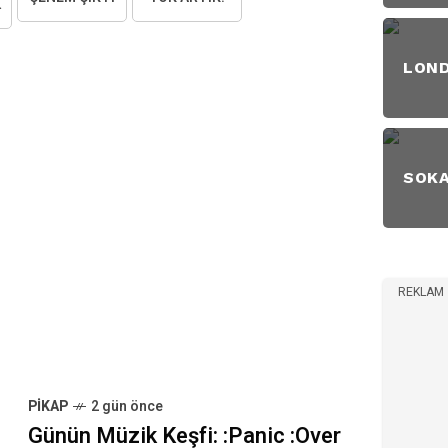
AKTIM
LON
SOK
REKLAM
PIKAP
2 gün önce
Günün Müzik Keşfi: :Panic :Over