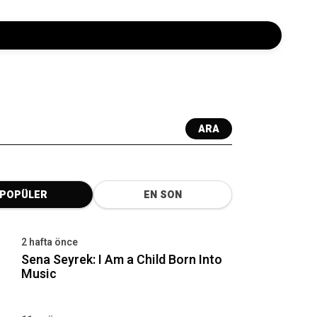
ARA
POPÜLER
EN SON
2 hafta önce
Sena Seyrek: I Am a Child Born Into
Music