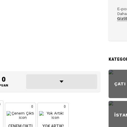
E-pos
Daha 
Gizli
KATEGO
0
ÇATI
PUAN
0
0
0
İSTA
ÇENEM ÇIKTI
YOK ARTIK!