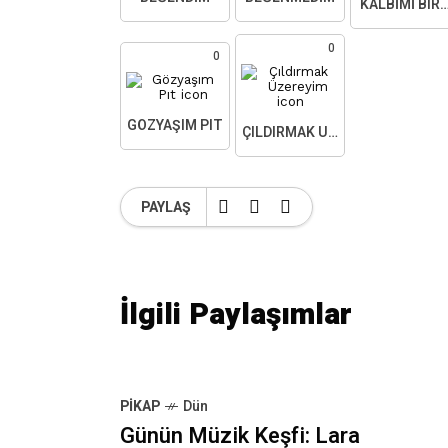
KALBIMI BIR
0
0
GÖZYAŞIM PIT
ÇILDIRMAK ÜZEREYIM
PAYLAŞ
İlgili Paylaşımlar
PIKAP
Dün
Günün Müzik Keşfi: Lara