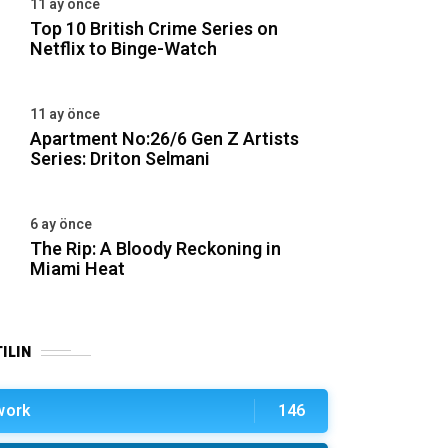
11 ay önce
Top 10 British Crime Series on
Netflix to Binge-Watch
11 ay önce
Apartment No:26/6 Gen Z Artists
Series: Driton Selmani
6 ay önce
The Rip: A Bloody Reckoning in
Miami Heat
ILIN
work
146