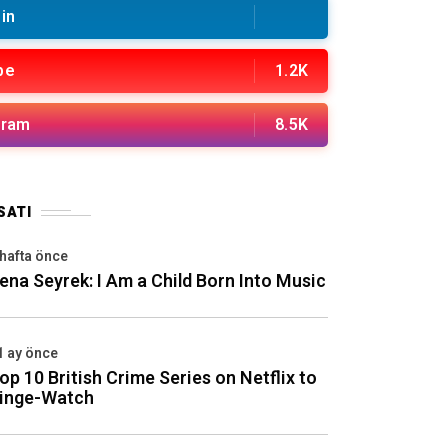
in
be
1.2K
gram
8.5K
SATI
 hafta önce
ena Seyrek: I Am a Child Born Into Music
1 ay önce
op 10 British Crime Series on Netflix to
inge-Watch