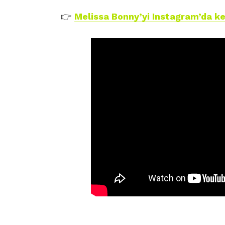
👉
Melissa Bonny’yi Instagram’da ke