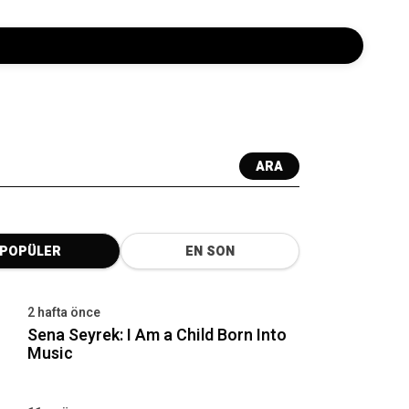
ARA
POPÜLER
EN SON
2 hafta önce
Sena Seyrek: I Am a Child Born Into
Music