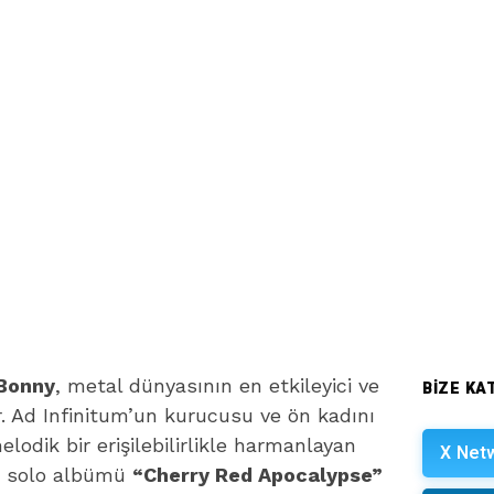
 Bonny
, metal dünyasının en etkileyici ve
BIZE KAT
r. Ad Infinitum’un kurucusu ve ön kadını
elodik bir erişilebilirlikle harmanlayan
X Net
an solo albümü
“Cherry Red Apocalypse”