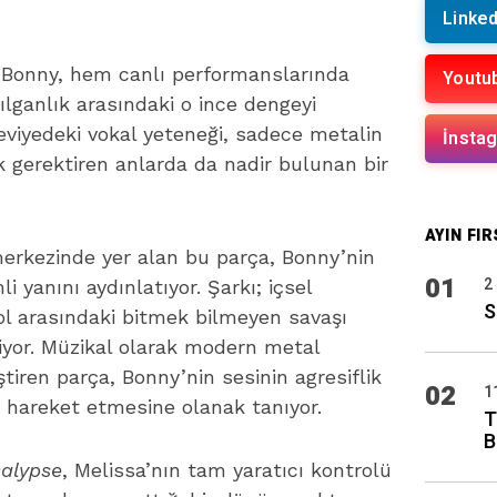
Linked
Bonny, hem canlı performanslarında
Youtu
ılganlık arasındaki o ince dengeyi
seviyedeki vokal yeteneği, sadece metalin
İnsta
ik gerektiren anlarda da nadir bulunan bir
AYIN FIR
rkezinde yer alan bu parça, Bonny’nin
01
2
yanını aydınlatıyor. Şarkı; içsel
S
rol arasındaki bitmek bilmeyen savaşı
şliyor. Müzikal olarak modern metal
tiren parça, Bonny’nin sesinin agresiflik
02
1
e hareket etmesine olanak tanıyor.
T
B
alypse
, Melissa’nın tam yaratıcı kontrolü