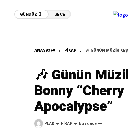
GÜNDÜZ
GECE
ANASAYFA
PIKAP
🎶 GÜNÜN MÜZIK KE
🎶 Günün Müzik
Bonny “Cherry
Apocalypse”
PLAK
PIKAP
6 ay önce