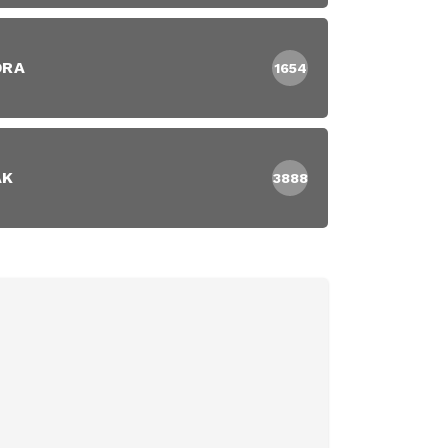
DRA
1654
AK
3888