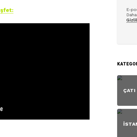
şfet:
E-pos
Daha 
Gizli
KATEGO
ÇATI
İSTA