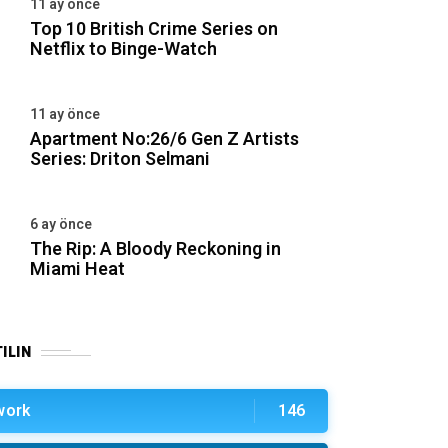
11 ay önce
Top 10 British Crime Series on
Netflix to Binge-Watch
11 ay önce
Apartment No:26/6 Gen Z Artists
Series: Driton Selmani
6 ay önce
The Rip: A Bloody Reckoning in
Miami Heat
ILIN
work
146