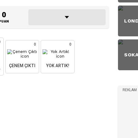
0
LON
PUAN
0
0
0
SOK
ÇENEM ÇIKTI
YOK ARTIK!
AKTIM
REKLAM