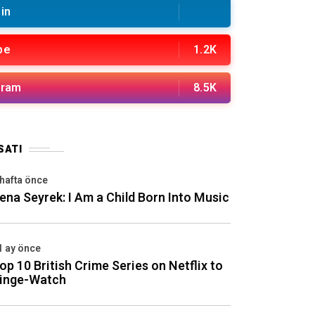
in
be
1.2K
gram
8.5K
SATI
 hafta önce
ena Seyrek: I Am a Child Born Into Music
1 ay önce
op 10 British Crime Series on Netflix to
inge-Watch