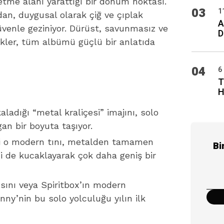
e etme alanı yarattığı bir dönüm noktası.
03
1
dan, duygusal olarak çiğ ve çıplak
A
üvenle geziniyor. Dürüst, savunmasız ve
D
ikler, tüm albümü güçlü bir anlatıda
04
6
T
H
aladığı “metal kraliçesi” imajını, solo
gan bir boyuta taşıyor.
i o modern tını, metalden tamamen
Bi
 de kucaklayarak çok daha geniş bir
sını veya Spiritbox’ın modern
ny’nin bu solo yolculuğu yılın ilk