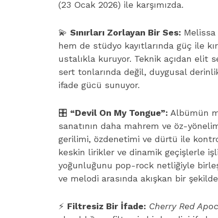
(23 Ocak 2026) ile karşımızda.
💫
Sınırları Zorlayan Bir Ses:
Melissa 
hem de stüdyo kayıtlarında güç ile kır
ustalıkla kuruyor. Teknik açıdan elit 
sert tonlarında değil, duygusal derinl
ifade gücü sunuyor.
🎛️
“Devil On My Tongue”:
Albümün me
sanatının daha mahrem ve öz-yönelimli 
gerilimi, özdenetimi ve dürtü ile kont
keskin lirikler ve dinamik geçişlerle i
yoğunluğunu pop-rock netliğiyle birleş
ve melodi arasında akışkan bir şekild
⚡
Filtresiz Bir İfade:
Cherry Red Apoc