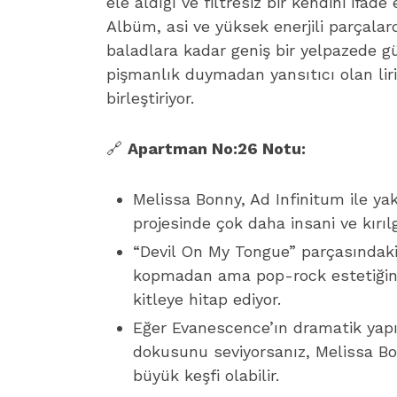
ele aldığı ve filtresiz bir kendini ifad
Albüm, asi ve yüksek enerjili parçalar
baladlara kadar geniş bir yelpazede g
pişmanlık duymadan yansıtıcı olan lir
birleştiriyor.
🔗
Apartman No:26 Notu:
Melissa Bonny, Ad Infinitum ile yak
projesinde çok daha insani ve kırıl
“Devil On My Tongue” parçasındak
kopmadan ama pop-rock estetiğini
kitleye hitap ediyor.
Eğer Evanescence’ın dramatik yapı
dokusunu seviyorsanız, Melissa Bon
büyük keşfi olabilir.