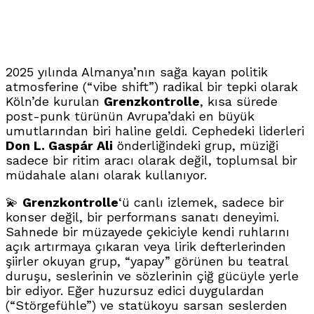
2025 yılında Almanya’nın sağa kayan politik
atmosferine (“vibe shift”) radikal bir tepki olarak
Köln’de kurulan
Grenzkontrolle
, kısa sürede
post-punk türünün Avrupa’daki en büyük
umutlarından biri haline geldi. Cephedeki liderleri
Don L. Gaspár Ali
önderliğindeki grup, müziği
sadece bir ritim aracı olarak değil, toplumsal bir
müdahale alanı olarak kullanıyor.
💫
Grenzkontrolle
‘ü canlı izlemek, sadece bir
konser değil, bir performans sanatı deneyimi.
Sahnede bir müzayede çekiciyle kendi ruhlarını
açık artırmaya çıkaran veya lirik defterlerinden
şiirler okuyan grup, “yapay” görünen bu teatral
duruşu, seslerinin ve sözlerinin çiğ gücüyle yerle
bir ediyor. Eğer huzursuz edici duygulardan
(“Störgefühle”) ve statükoyu sarsan seslerden