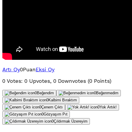
Artı Oy
0
Puan
Eksi Oy
0 Votes: 0 Upvotes, 0 Downvotes (0 Points)
0
Beğendim
0
Beğenmedim
0
Kalbimi Bıraktım
0
Çenem Çıktı
0
Yok Artık!
0
Gözyaşım Pıt
0
Çıldırmak Üzereyim