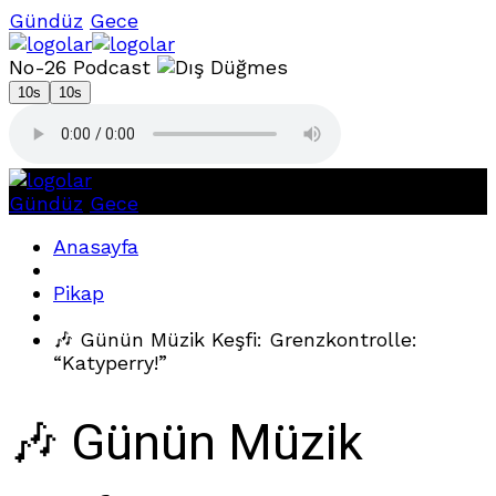
Gündüz
Gece
No-26 Podcast
10s
10s
Gündüz
Gece
Anasayfa
Pikap
🎶 Günün Müzik Keşfi: Grenzkontrolle:
“Katyperry!”
🎶 Günün Müzik