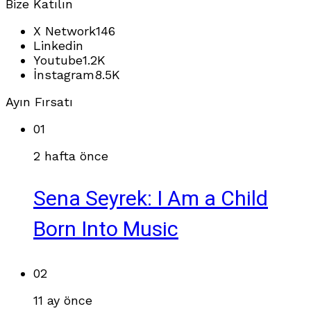
Bize Katılın
X Network
146
Linkedin
Youtube
1.2K
İnstagram
8.5K
Ayın Fırsatı
01
2 hafta önce
Sena Seyrek: I Am a Child
Born Into Music
02
11 ay önce