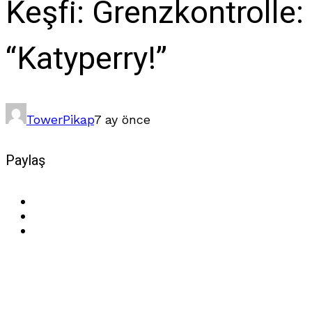
Keşfi: Grenzkontrolle:
“Katyperry!”
Tower
Pikap
7 ay önce
Paylaş