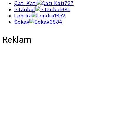
Çatı Katı
727
İstanbul
695
Londra
1652
Sokak
3884
Reklam