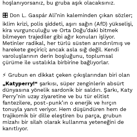
hoşlanıyorsanız, bu gruba aşık olacaksınız.
🎛️ Don L. Gaspár Ali’nin kaleminden çıkan sözler;
iklim krizi, polis şiddeti, aşırı sağın (AfD) yükselişi,
kira vurgunculuğu ve Orta Doğu’daki bitmek
bilmeyen trajediler gibi ağır konuları işliyor.
Metinler radikal, her türlü süsten arındırılmış ve
harekete geçirici; ancak asla sığ değil. Kendi
varoluşlarının derin boşluğunu, toplumsal
çürüme ile ustalıkla birbirine bağlıyorlar.
⚡ Grubun en dikkat çeken çıkışlarından biri olan
„Katyperry!“
şarkısı, süper zenginlerin absürt
dünyasına yönelik sardonik bir saldırı. Şarkı, Katy
Perry’nin uzay ziyaretine ve bu tür elitist
fantezilere, post-punk’ın o enerjik ve hırçın
tonuyla yanıt veriyor. Hem düşündüren hem de
trajikomik bir dille eleştiren bu parça, grubun
mizahı bir silah olarak kullanma yeteneğini de
kanıtlıyor.