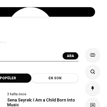
ARA
POPÜLER
EN SON
3 hafta önce
Sena Seyrek: I Am a Child Born Into
Music