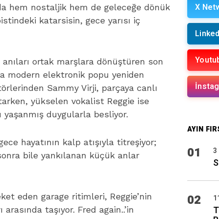
X Net
 anda hem nostaljik hem de geleceğe dönük
stindeki katarsisin, gece yarısı iç
Linked
Youtu
ve anıları ortak marşlara dönüştüren son
yla modern elektronik popu yeniden
İnsta
örlerinden Sammy Virji, parçaya canlı
tarken, yükselen vokalist Reggie ise
yı yaşanmış duygularla besliyor.
AYIN FIR
gece hayatının kalp atışıyla titreşiyor;
01
3
sonra bile yankılanan küçük anlar
S
ket eden garage ritimleri, Reggie’nin
02
1
T
 arasında taşıyor. Fred again..’in