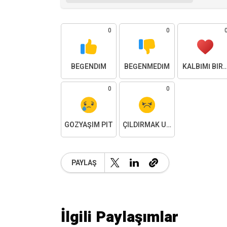
0
0
BEĞENDIM
BEĞENMEDIM
KALBIMI BIR
0
0
GÖZYAŞIM PIT
ÇILDIRMAK ÜZEREYIM
PAYLAŞ
İlgili Paylaşımlar