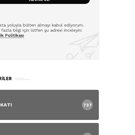
ta yoluyla bülten almayı kabul ediyorum.
fazla bilgi için lütfen şu adresi inceleyin:
lik Politikası
RILER
 KATI
727