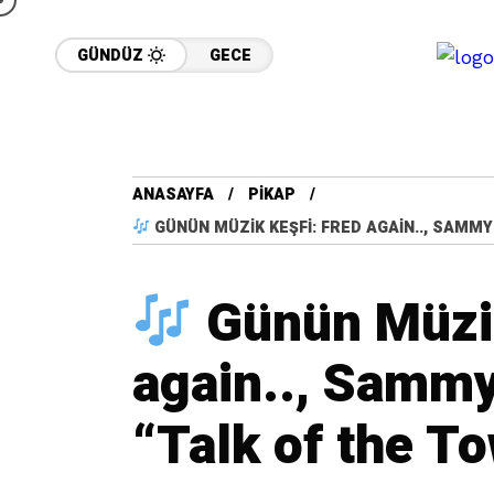
GÜNDÜZ
GECE
ANASAYFA
PIKAP
GÜNÜN MÜZIK KEŞFI: FRED AGAIN.., SAMMY 
Günün Müzik
again.., Sammy
“Talk of the T