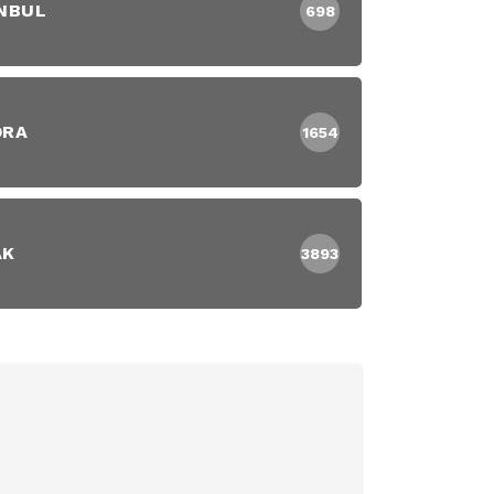
NBUL
698
DRA
1654
AK
3893