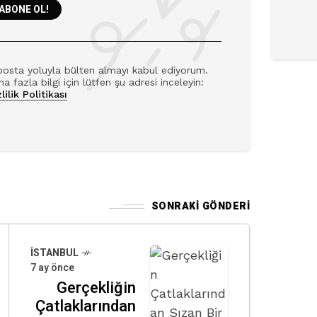
posta yoluyla bülten almayı kabul ediyorum.
a fazla bilgi için lütfen şu adresi inceleyin:
lilik Politikası
SONRAKI GÖNDERI
İSTANBUL
7 ay önce
Gerçekliğin
Çatlaklarından