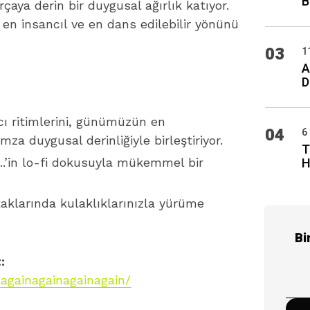
B
çaya derin bir duygusal ağırlık katıyor.
in en insancıl ve en dans edilebilir yönünü
03
1
A
D
cı ritimlerini, günümüzün en
04
6
za duygusal derinliğiyle birleştiriyor.
T
H
n..’in lo-fi dokusuyla mükemmel bir
aklarında kulaklıklarınızla yürüme
Bi
:
againagainagainagain/