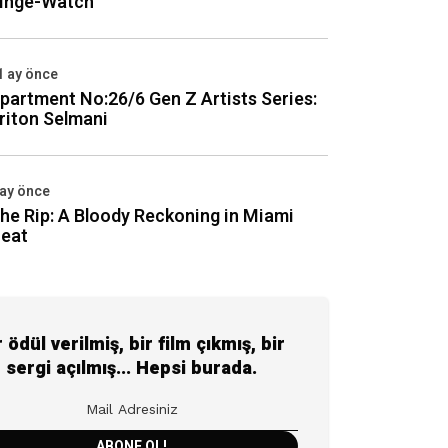
inge-Watch
1 ay önce
partment No:26/6 Gen Z Artists Series:
riton Selmani
 ay önce
he Rip: A Bloody Reckoning in Miami
eat
r ödül verilmiş, bir film çıkmış, bir
sergi açılmış... Hepsi burada.