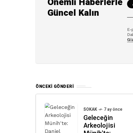
Önemli Haberlerle
Güncel Kalın
E-
Dah
Giz
ÖNCEKI GÖNDERI
SOKAK
7 ay önce
Geleceğin
Arkeolojisi