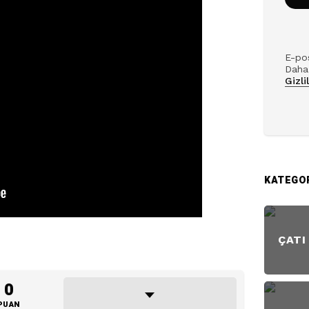
E-pos
Daha 
Gizli
KATEGO
ÇATI
0
PUAN