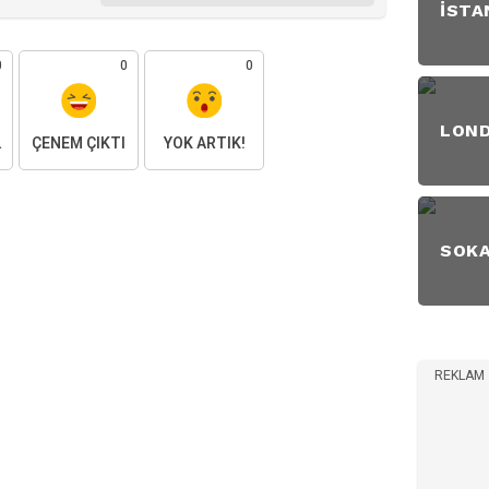
İSTA
0
0
0
LON
AKTIM
ÇENEM ÇIKTI
YOK ARTIK!
SOK
REKLAM