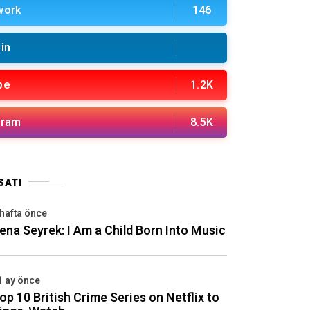
work
146
in
be
1.2K
gram
8.5K
SATI
 hafta önce
ena Seyrek: I Am a Child Born Into Music
1 ay önce
op 10 British Crime Series on Netflix to