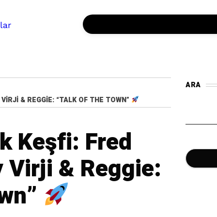
ARA
VIRJI & REGGIE: “TALK OF THE TOWN”
 Keşfi: Fred
NO-26 PODCAST
 Virji & Reggie:
own”