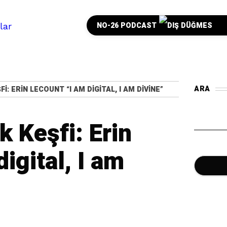
NO-26 PODCAST
ARA
: ERIN LECOUNT “I AM DIGITAL, I AM DIVINE”
 Keşfi: Erin
igital, I am