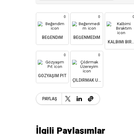
0
0
BEĞENDIM
BEĞENMEDIM
KALBIMI BIR
0
0
GÖZYAŞIM PIT
ÇILDIRMAK ÜZEREYIM
PAYLAŞ
İlgili Paylaşımlar