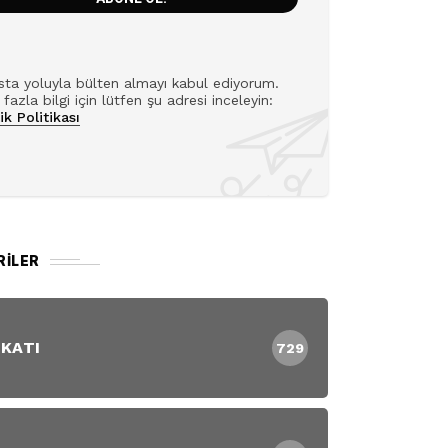
ta yoluyla bülten almayı kabul ediyorum.
fazla bilgi için lütfen şu adresi inceleyin:
lik Politikası
RILER
 KATI
729