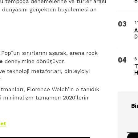
B
 bu tempoda denemelerine ve türler arası
p dünyasını gerçekten büyülemesi an
03
1
A
D
Pop”un sınırlarını aşarak, arena rock
04
6
e
deneyimine dönüşüyor.
T
ve teknoloji metaforları, dinleyiciyi
H
.
tmanları, Florence Welch’in o tanıdık
deki minimalizm tamamen 2020’lerin
Bi
fet