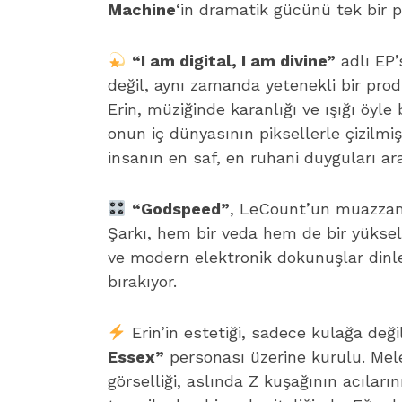
Machine
‘in dramatik gücünü tek bir po
“I am digital, I am divine”
adlı EP’
değil, aynı zamanda yetenekli bir prod
Erin, müziğinde karanlığı ve ışığı öyle
onun iç dünyasının piksellerle çizilmiş
insanın en saf, en ruhani duyguları ara
“Godspeed”
, LeCount’un muazzam 
Şarkı, hem bir veda hem de bir yükseli
ve modern elektronik dokunuşlar dinley
bırakıyor.
Erin’in estetiği, sadece kulağa değ
Essex”
personası üzerine kurulu. Mele
görselliği, aslında Z kuşağının acılarını