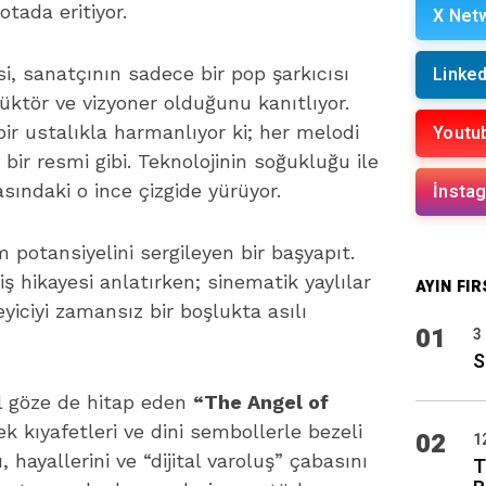
tada eritiyor.
X Net
Linked
si, sanatçının sadece bir pop şarkıcısı
üktör ve vizyoner olduğunu kanıtlıyor.
Youtu
 bir ustalıkla harmanlıyor ki; her melodi
 bir resmi gibi. Teknolojinin soğukluğu ile
İnsta
sındaki o ince çizgide yürüyor.
potansiyelini sergileyen bir başyapıt.
ş hikayesi anlatırken; sinematik yaylılar
AYIN FIR
iciyi zamansız bir boşlukta asılı
01
3
S
il göze de hitap eden
“The Angel of
k kıyafetleri ve dini sembollerle bezeli
02
1
, hayallerini ve “dijital varoluş” çabasını
T