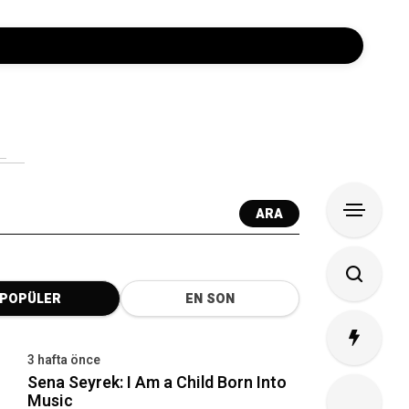
ARA
POPÜLER
EN SON
3 hafta önce
Sena Seyrek: I Am a Child Born Into
Music