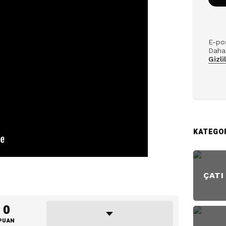
E-pos
Daha 
Gizli
KATEGO
ÇATI
0
PUAN