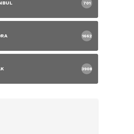
NBUL
701
DRA
1662
AK
3908