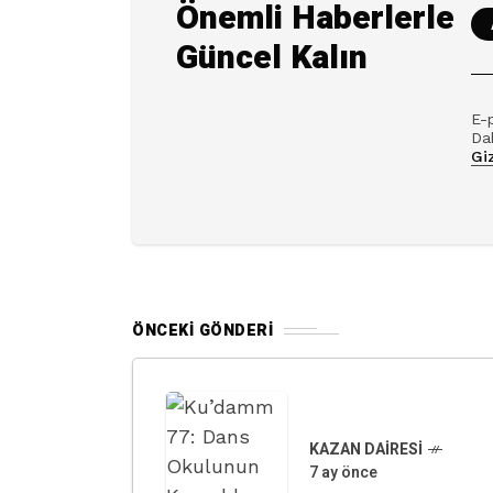
Önemli Haberlerle
Güncel Kalın
E-
Dah
Giz
ÖNCEKI GÖNDERI
KAZAN DAIRESI
7 ay önce