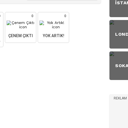
İSTA
0
0
0
LON
ÇENEM ÇIKTI
YOK ARTIK!
AKTIM
SOK
REKLAM