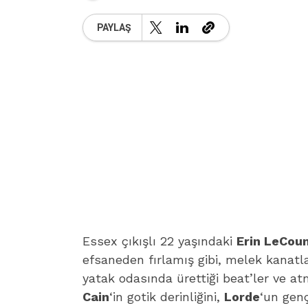
PAYLAŞ
Essex çıkışlı 22 yaşındaki
Erin LeCou
efsaneden fırlamış gibi, melek kanatları
yatak odasında ürettiği beat’ler ve a
Cain
‘in gotik derinliğini,
Lorde
‘un genç