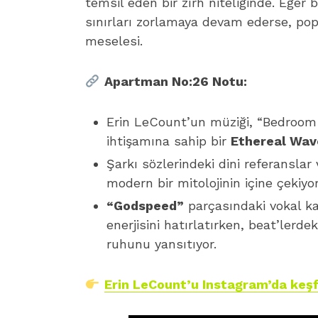
temsil eden bir zırh niteliğinde. Eğer
sınırları zorlamaya devam ederse, po
meselesi.
Apartman No:26 Notu:
Erin LeCount’un müziği, “Bedroom 
ihtişamına sahip bir
Ethereal Wav
Şarkı sözlerindeki dini referanslar 
modern bir mitolojinin içine çekiyor
“Godspeed”
parçasındaki vokal ka
enerjisini hatırlatırken, beat’ler
ruhunu yansıtıyor.
Erin LeCount’u Instagram’da keş