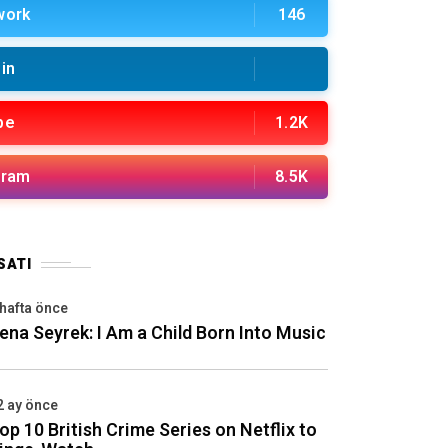
work
146
in
be
1.2K
gram
8.5K
SATI
 hafta önce
ena Seyrek: I Am a Child Born Into Music
2 ay önce
op 10 British Crime Series on Netflix to