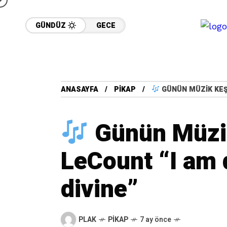
GÜNDÜZ
GECE
ANASAYFA
PIKAP
GÜNÜN MÜZIK KEŞFI
Günün Müzik
LeCount “I am d
divine”
PLAK
PIKAP
7 ay önce