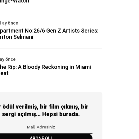
inge-Watch
1 ay önce
partment No:26/6 Gen Z Artists Series:
riton Selmani
 ay önce
he Rip: A Bloody Reckoning in Miami
eat
r ödül verilmiş, bir film çıkmış, bir
sergi açılmış... Hepsi burada.