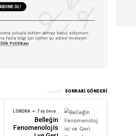
posta yoluyla bülten almayı kabul ediyorum.
a fazla bilgi için lütfen şu adresi inceleyin:
lilik Politikası
SONRAKI GÖNDERI
LONDRA
7 ay önce
Belleğin
Fenomenolojis
i ve Geri