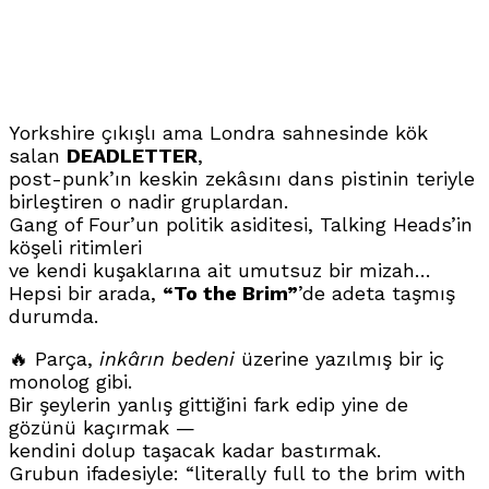
Yorkshire çıkışlı ama Londra sahnesinde kök
salan
DEADLETTER
,
post-punk’ın keskin zekâsını dans pistinin teriyle
birleştiren o nadir gruplardan.
Gang of Four’un politik asiditesi, Talking Heads’in
köşeli ritimleri
ve kendi kuşaklarına ait umutsuz bir mizah…
Hepsi bir arada,
“To the Brim”
’de adeta taşmış
durumda.
🔥 Parça,
inkârın bedeni
üzerine yazılmış bir iç
monolog gibi.
Bir şeylerin yanlış gittiğini fark edip yine de
gözünü kaçırmak —
kendini dolup taşacak kadar bastırmak.
Grubun ifadesiyle: “literally full to the brim with