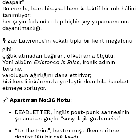
despair.”
Bu cümle, hem bireysel hem kolektif bir ruh hâlini
tanımlıyor:
her şeyin farkında olup hiçbir şey yapamamanın
dayanılmazlığı.
🎙️ Zac Lawrence’ın vokali tıpkı bir kent megafonu
gibi:
çığlık atmadan bağıran, öfkeli ama ölçülü.
Yeni albüm
Existence Is Bliss
, ironik adının
tersine,
varoluşun ağırlığını dans ettiriyor;
bizi kendi inkârımızla yüzleştirirken bile hareket
etmeye zorluyor.
🔗
Apartman No:26 Notu:
DEADLETTER, İngiliz post-punk sahnesinin
şu anki en güçlü “sosyolojik gözlemcisi.”
“To the Brim”, bastırılmış öfkenin ritme
dönüştüğü bir çağ kaydı.