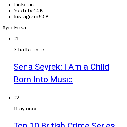
Linkedin
Youtube
1.2K
İnstagram
8.5K
Ayın Fırsatı
01
3 hafta önce
Sena Seyrek: I Am a Child
Born Into Music
02
11 ay önce
Top 10 British Crime Series