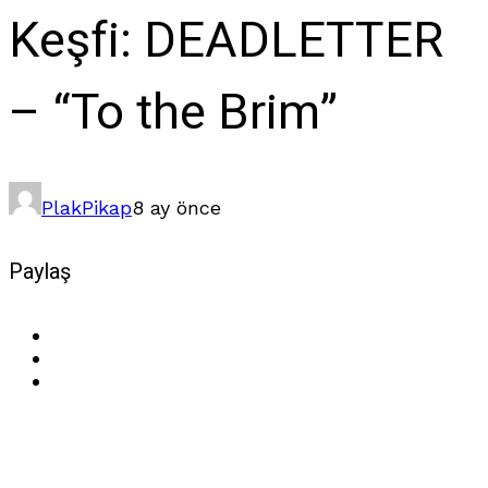
Keşfi: DEADLETTER
– “To the Brim”
Plak
Pikap
8 ay önce
Paylaş