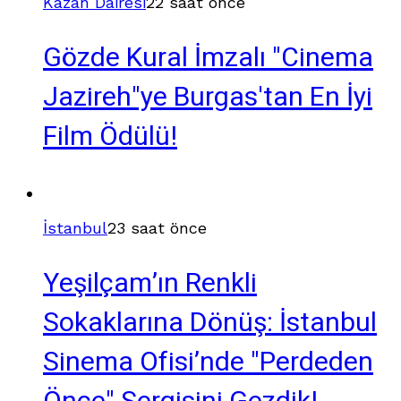
Kazan Dairesi
22 saat önce
Gözde Kural İmzalı "Cinema
Jazireh"ye Burgas'tan En İyi
Film Ödülü!
İstanbul
23 saat önce
Yeşilçam’ın Renkli
Sokaklarına Dönüş: İstanbul
Sinema Ofisi’nde "Perdeden