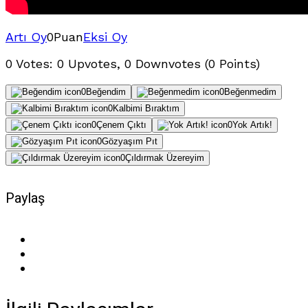
Artı Oy
0
Puan
Eksi Oy
0 Votes: 0 Upvotes, 0 Downvotes (0 Points)
0
Beğendim
0
Beğenmedim
0
Kalbimi Bıraktım
0
Çenem Çıktı
0
Yok Artık!
0
Gözyaşım Pıt
0
Çıldırmak Üzereyim
Paylaş