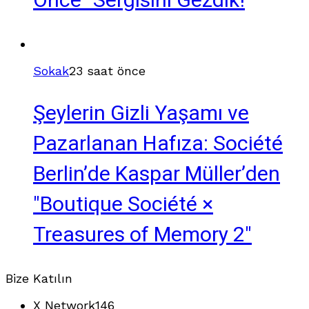
Önce" Sergisini Gezdik!
Sokak
23 saat önce
Şeylerin Gizli Yaşamı ve
Pazarlanan Hafıza: Société
Berlin’de Kaspar Müller’den
"Boutique Société ×
Treasures of Memory 2"
Bize Katılın
X Network
146