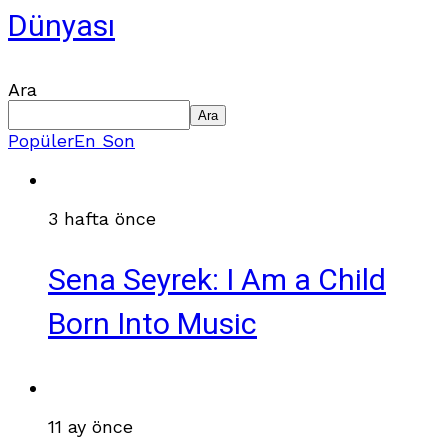
Dünyası
Ara
Ara
Popüler
En Son
3 hafta önce
Sena Seyrek: I Am a Child
Born Into Music
11 ay önce