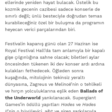
ellerinde yeniden hayat bulacak. Üstelik bu
kozmik gecenin cazibesi sadece konserle de
sınırlı değil; ünlü besteciyle doğrudan temas
kurabileceğiniz özel bir buluşma da programın
heyecan verici parçalarından biri.
Festivalin kapanış günü olan 27 Haziran ise
Royal Festival Hall’da tam anlamıyla bir kapalı
gişe çılgınlığına sahne olacak; biletleri aylar
öncesinden tükenen iki dev konser ardı ardına
kulakları fethedecek. Öğleden sonra
kuşağında, mitolojinin tekinsiz yeraltı
dünyasına, Zagreus ve Melinoë’nin o tehlikeli
ve hırçın yolculuklarına eşlik eden
Ballads of
the Underworld
yankılanacak. Supergiant
Games’in ödüllü yapıtları
Hades
ve
Hades
II
’nin o büyüleyici, ağıt ve siren şarkılarıyla