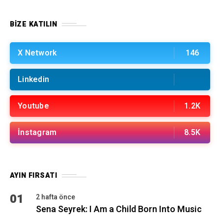
BIZE KATILIN
X Network
146
Linkedin
Youtube
1.2K
İnstagram
8.5K
AYIN FIRSATI
01
2 hafta önce
Sena Seyrek: I Am a Child Born Into Music