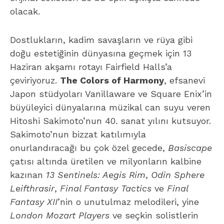
olacak.
Dostlukların, kadim savaşların ve rüya gibi
doğu estetiğinin dünyasına geçmek için 13
Haziran akşamı rotayı Fairfield Halls’a
çeviriyoruz.
The Colors of Harmony
, efsanevi
Japon stüdyoları Vanillaware ve Square Enix’in
büyüleyici dünyalarına müzikal can suyu veren
Hitoshi Sakimoto’nun 40. sanat yılını kutsuyor.
Sakimoto’nun bizzat katılımıyla
onurlandıracağı bu çok özel gecede,
Basiscape
çatısı altında üretilen ve milyonların kalbine
kazınan
13 Sentinels: Aegis Rim
,
Odin Sphere
Leifthrasir
,
Final Fantasy Tactics
ve
Final
Fantasy XII
’nin o unutulmaz melodileri, yine
London Mozart Players
ve seçkin solistlerin