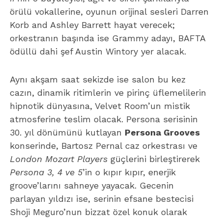
örülü vokallerine, oyunun orijinal sesleri Darren
Korb and Ashley Barrett hayat verecek;
orkestranın başında ise Grammy adayı, BAFTA
ödüllü dahi şef Austin Wintory yer alacak.
Aynı akşam saat sekizde ise salon bu kez
cazın, dinamik ritimlerin ve pirinç üflemelilerin
hipnotik dünyasına, Velvet Room’un mistik
atmosferine teslim olacak. Persona serisinin
30. yıl dönümünü kutlayan
Persona Grooves
konserinde, Bartosz Pernal caz orkestrası ve
London Mozart Players
güçlerini birleştirerek
Persona 3, 4 ve 5
’in o kıpır kıpır, enerjik
groove’larını sahneye yayacak. Gecenin
parlayan yıldızı ise, serinin efsane bestecisi
Shoji Meguro’nun bizzat özel konuk olarak