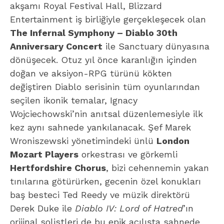
akşamı Royal Festival Hall, Blizzard
Entertainment iş birliğiyle gerçekleşecek olan
The Infernal Symphony – Diablo 30th
Anniversary Concert
ile Sanctuary dünyasına
dönüşecek. Otuz yıl önce karanlığın içinden
doğan ve aksiyon-RPG türünü kökten
değiştiren Diablo serisinin tüm oyunlarından
seçilen ikonik temalar, Ignacy
Wojciechowski’nin anıtsal düzenlemesiyle ilk
kez aynı sahnede yankılanacak. Şef Marek
Wroniszewski yönetimindeki ünlü
London
Mozart Players
orkestrası ve görkemli
Hertfordshire Chorus
, bizi cehennemin yakan
tınılarına götürürken, gecenin özel konukları
baş besteci Ted Reedy ve müzik direktörü
Derek Duke ile
Diablo IV: Lord of Hatred
’ın
orijinal solistleri de bu epik açılışta sahnede