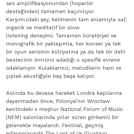
ses amplifikasyonundan (hoparlör
desteğinden) tamamen kaçınılıyor.
Karşımızdaki şey, kelimenin tam anlamıyla saf,
organik ve meditatif bir slow
listening deneyimi. Tamamen küratöryel ve
monografik bir yaklaşımla, her konser ya tek
bir oyun serisinin külliyatına ya da tek bir dahi
bestecinin ömrünü adadığı o spesifik evrene
odaklanıyor. Kulaklarınız, melodilerin ham ve
çıplak akustiğiyle baş başa kalıyor.
Aslında bu devasa hareket Londra kapılarına
dayanmadan önce, Polonya’nın Wrocław
kentindeki o meşhur National Forum of Music
(NFM) salonlarında yıllar süren görkemli bir
gelenekle mayalandı. Festival, geçmiş
edisyonlarında
The Last of Us
(Gustavo