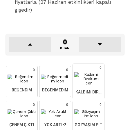
fiyatlarla (27 Haziran etkinlikleri kapalı
gişedir)
0
PUAN
0
0
0
BEĞENDIM
BEĞENMEDIM
KALBIMI BIRAKTIM
0
0
0
ÇENEM ÇIKTI
YOK ARTIK!
GÖZYAŞIM PIT