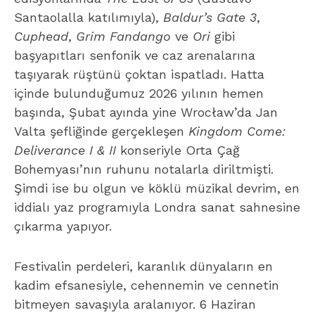
Santaolalla katılımıyla),
Baldur’s Gate 3
,
Cuphead
,
Grim Fandango
ve
Ori
gibi
başyapıtları senfonik ve caz arenalarına
taşıyarak rüştünü çoktan ispatladı. Hatta
içinde bulunduğumuz 2026 yılının hemen
başında, Şubat ayında yine Wrocław’da Jan
Valta şefliğinde gerçekleşen
Kingdom Come:
Deliverance I & II
konseriyle Orta Çağ
Bohemyası’nın ruhunu notalarla diriltmişti.
Şimdi ise bu olgun ve köklü müzikal devrim, en
iddialı yaz programıyla Londra sanat sahnesine
çıkarma yapıyor.
Festivalin perdeleri, karanlık dünyaların en
kadim efsanesiyle, cehennemin ve cennetin
bitmeyen savaşıyla aralanıyor. 6 Haziran