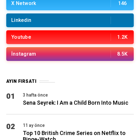
X Network
146
Linkedin
Youtube
1.2K
İnstagram
8.5K
AYIN FIRSATI
01
3 hafta önce
Sena Seyrek: I Am a Child Born Into Music
02
11 ay önce
Top 10 British Crime Series on Netflix to
Binge-Watch