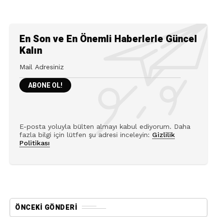
ARA
ARA
POPÜLER
EN SON
3 hafta önce
Sena Seyrek: I Am a Child Born Into Music
12 ay önce
Top 10 British Crime Series on Netflix to
Binge-Watch
11 ay önce