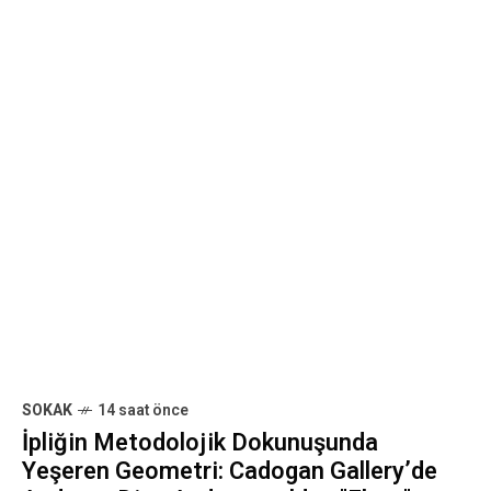
Exmouth Market’ta "Hand in Hand"
Sergisinde Son Gün Heyecanı!
En Son ve En Önemli Haberlerle Güncel
Kalın
E-posta yoluyla bülten almayı kabul ediyorum. Daha
fazla bilgi için lütfen şu adresi inceleyin:
Gizlilik
Politikası