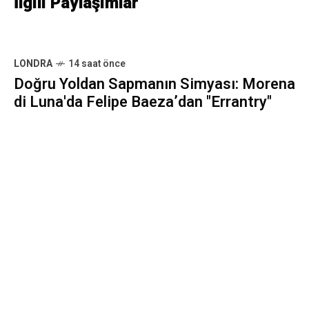
İlgili Paylaşımlar
LONDRA
14 saat önce
Doğru Yoldan Sapmanın Simyası: Morena
di Luna'da Felipe Baeza’dan "Errantry"
SOKAK
14 saat önce
İpliğin Metodolojik Dokunuşunda
Yeşeren Geometri: Cadogan Gallery’de
Andreas Diaz Andersson’dan "Flora"
SOKAK
14 saat önce
Zamanın ve Dayanışmanın Dokunsal İzi: