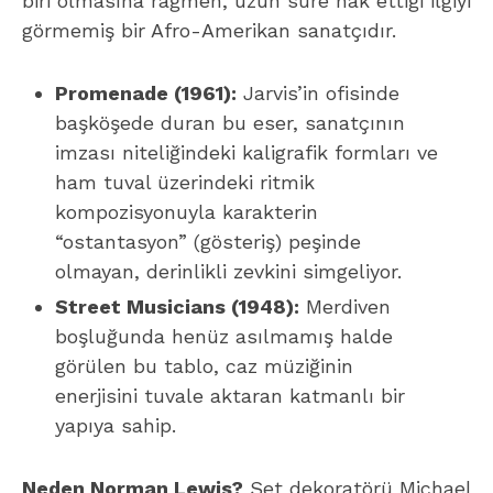
biri olmasına rağmen, uzun süre hak ettiği ilgiyi
görmemiş bir Afro-Amerikan sanatçıdır.
Promenade (1961):
Jarvis’in ofisinde
başköşede duran bu eser, sanatçının
imzası niteliğindeki kaligrafik formları ve
ham tuval üzerindeki ritmik
kompozisyonuyla karakterin
“ostantasyon” (gösteriş) peşinde
olmayan, derinlikli zevkini simgeliyor.
Street Musicians (1948):
Merdiven
boşluğunda henüz asılmamış halde
görülen bu tablo, caz müziğinin
enerjisini tuvale aktaran katmanlı bir
yapıya sahip.
Neden Norman Lewis?
Set dekoratörü Michael