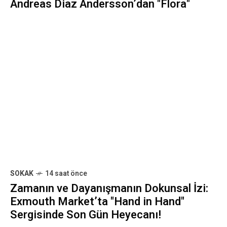
ÖNCEKI GÖNDERI
BERLIN
6 ay önce
KW Berlin’de "Starmirror"
İncelemesi
SONRAKI GÖNDERI
LONDRA
6 ay önce
Danimarka Sarayı’nda Modern
Bir Fırtına: Hamlet Brooklyn
Yolcusu!