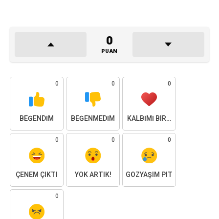
0
PUAN
0
0
0
BEĞENDIM
BEĞENMEDIM
KALBIMI BIRAKTIM
0
0
0
ÇENEM ÇIKTI
YOK ARTIK!
GÖZYAŞIM PIT
0