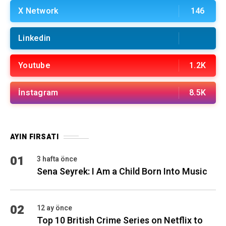
X Network
146
Linkedin
Youtube
1.2K
İnstagram
8.5K
AYIN FIRSATI
01
3 hafta önce
Sena Seyrek: I Am a Child Born Into Music
02
12 ay önce
Top 10 British Crime Series on Netflix to