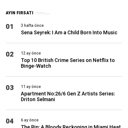
AYIN FIRSATI
01
3 hafta önce
Sena Seyrek: I Am a Child Born Into Music
02
12 ay önce
Top 10 British Crime Series on Netflix to
Binge-Watch
03
11 ay önce
Apartment No:26/6 Gen Z Artists Series:
Driton Selmani
04
6 ay önce
The Rip: A Bloody Reckoning in Miami Heat