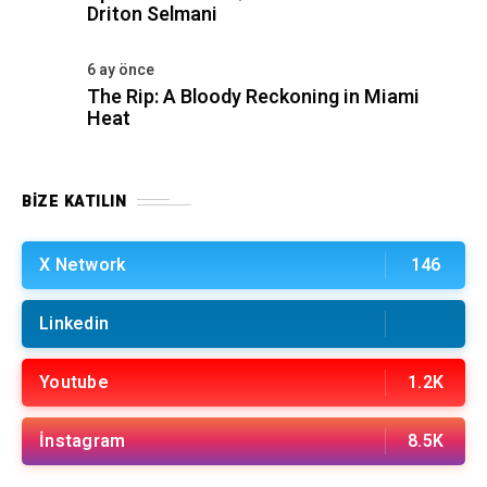
Driton Selmani
6 ay önce
The Rip: A Bloody Reckoning in Miami
Heat
BIZE KATILIN
X Network
146
Linkedin
Youtube
1.2K
İnstagram
8.5K