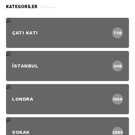
KATEGORILER
ÇATI KATI
728
İSTANBUL
698
LONDRA
1659
SOKAK
3899