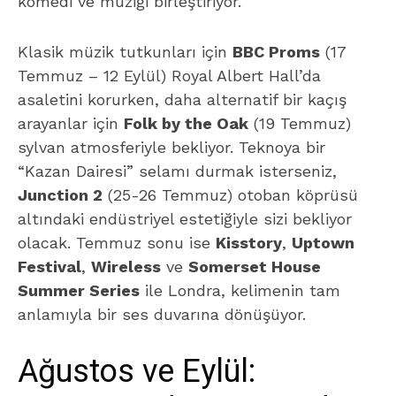
komedi ve müziği birleştiriyor.
Klasik müzik tutkunları için
BBC Proms
(17
Temmuz – 12 Eylül) Royal Albert Hall’da
asaletini korurken, daha alternatif bir kaçış
arayanlar için
Folk by the Oak
(19 Temmuz)
sylvan atmosferiyle bekliyor. Teknoya bir
“Kazan Dairesi” selamı durmak isterseniz,
Junction 2
(25-26 Temmuz) otoban köprüsü
altındaki endüstriyel estetiğiyle sizi bekliyor
olacak. Temmuz sonu ise
Kisstory
,
Uptown
Festival
,
Wireless
ve
Somerset House
Summer Series
ile Londra, kelimenin tam
anlamıyla bir ses duvarına dönüşüyor.
Ağustos ve Eylül: