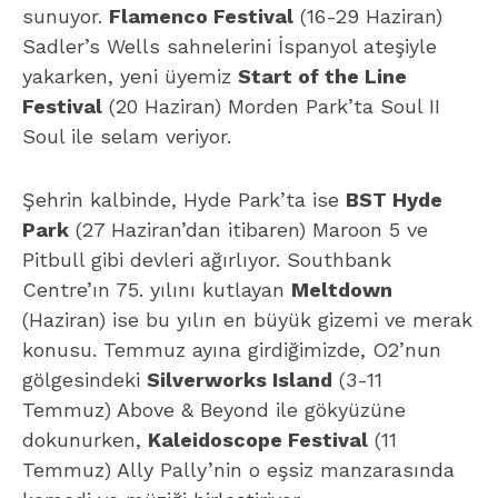
sunuyor.
Flamenco Festival
(16-29 Haziran)
Sadler’s Wells sahnelerini İspanyol ateşiyle
yakarken, yeni üyemiz
Start of the Line
Festival
(20 Haziran) Morden Park’ta Soul II
Soul ile selam veriyor.
Şehrin kalbinde, Hyde Park’ta ise
BST Hyde
Park
(27 Haziran’dan itibaren) Maroon 5 ve
Pitbull gibi devleri ağırlıyor. Southbank
Centre’ın 75. yılını kutlayan
Meltdown
(Haziran) ise bu yılın en büyük gizemi ve merak
konusu. Temmuz ayına girdiğimizde, O2’nun
gölgesindeki
Silverworks Island
(3-11
Temmuz) Above & Beyond ile gökyüzüne
dokunurken,
Kaleidoscope Festival
(11
Temmuz) Ally Pally’nin o eşsiz manzarasında