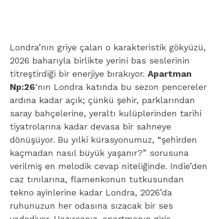
Londra’nın griye çalan o karakteristik gökyüzü,
2026 baharıyla birlikte yerini bas seslerinin
titreştirdiği bir enerjiye bırakıyor.
Apartman
Np:26
‘nın Londra katında bu sezon pencereler
ardına kadar açık; çünkü şehir, parklarından
saray bahçelerine, yeraltı kulüplerinden tarihi
tiyatrolarına kadar devasa bir sahneye
dönüşüyor. Bu yılki kürasyonumuz, “şehirden
kaçmadan nasıl büyük yaşanır?” sorusuna
verilmiş en melodik cevap niteliğinde. Indie’den
caz tınılarına, flamenkonun tutkusundan
tekno ayinlerine kadar Londra, 2026’da
ruhunuzun her odasına sızacak bir ses
vadediyor. Hazırsanız, apartmanın giriş