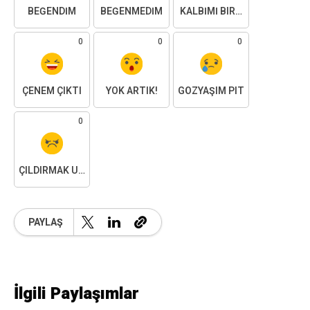
BEĞENDIM
BEĞENMEDIM
KALBIMI BIRAKTIM
0
0
0
ÇENEM ÇIKTI
YOK ARTIK!
GÖZYAŞIM PIT
0
ÇILDIRMAK ÜZEREYIM
PAYLAŞ
İlgili Paylaşımlar