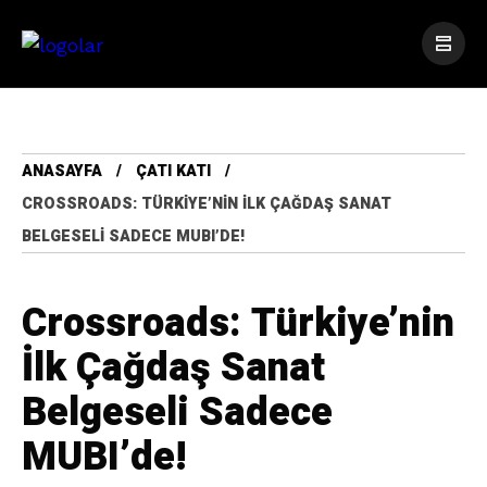
ANASAYFA
ÇATI KATI
CROSSROADS: TÜRKIYE’NIN İLK ÇAĞDAŞ SANAT
BELGESELI SADECE MUBI’DE!
Crossroads: Türkiye’nin
İlk Çağdaş Sanat
Belgeseli Sadece
MUBI’de!