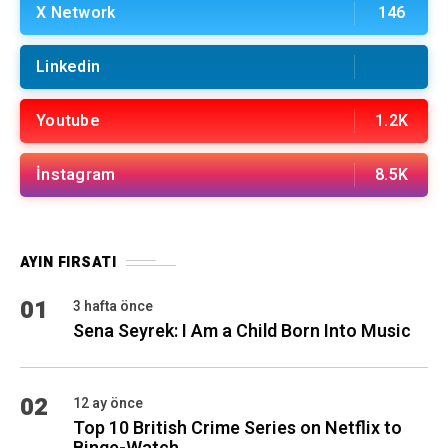
X Network
146
Linkedin
Youtube
1.2K
İnstagram
8.5K
AYIN FIRSATI
01
3 hafta önce
Sena Seyrek: I Am a Child Born Into Music
02
12 ay önce
Top 10 British Crime Series on Netflix to