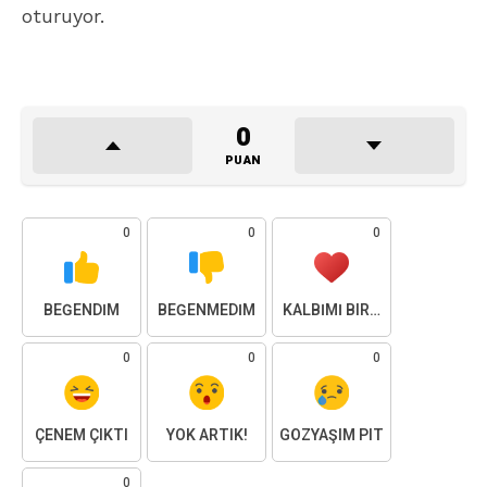
oturuyor.
0
PUAN
0
0
0
BEĞENDIM
BEĞENMEDIM
KALBIMI BIRAKTIM
0
0
0
ÇENEM ÇIKTI
YOK ARTIK!
GÖZYAŞIM PIT
0