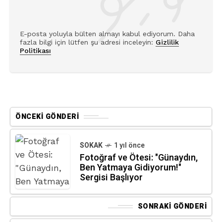
E-posta yoluyla bülten almayı kabul ediyorum. Daha
fazla bilgi için lütfen şu adresi inceleyin:
Gizlilik
Politikası
ÖNCEKI GÖNDERI
SOKAK
1 yıl önce
Fotoğraf ve Ötesi: "Günaydın,
Ben Yatmaya Gidiyorum!"
Sergisi Başlıyor
SONRAKI GÖNDERI