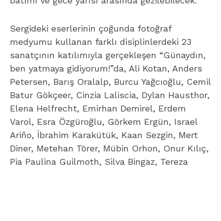
batımı ve gece yarısı arasında gezilebilecek.
Sergideki eserlerinin çoğunda fotoğraf
medyumu kullanan farklı disiplinlerdeki 23
sanatçının katılımıyla gerçekleşen “Günaydın,
ben yatmaya gidiyorum!”da, Ali Kotan, Anders
Petersen, Barış Oralalp, Burcu Yağcıoğlu, Cemil
Batur Gökçeer, Cinzia Laliscia, Dylan Hausthor,
Elena Helfrecht, Emirhan Demirel, Erdem
Varol, Esra Özgüroğlu, Görkem Ergün, Israel
Ariño, İbrahim Karakütük, Kaan Sezgin, Mert
Diner, Metehan Törer, Mübin Orhon, Onur Kılıç,
Pia Paulina Guilmoth, Silva Bingaz, Tereza
Zelenková, Yusuf Sevinçli’nin işleri yer alıyor.
A
u
d